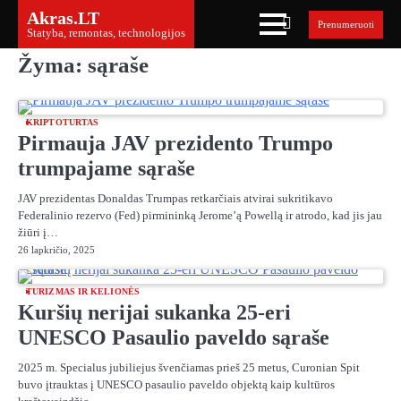
Skip
Akras.LT
Prenumeruoti
to
Statyba, remontas, technologijos
content
Žyma:
sąraše
KRIPTOTURTAS
Pirmauja JAV prezidento Trumpo
trumpajame sąraše
JAV prezidentas Donaldas Trumpas retkarčiais atvirai sukritikavo
Federalinio rezervo (Fed) pirmininką Jerome’ą Powellą ir atrodo, kad jis jau
žiūri į…
26 lapkričio, 2025
TURIZMAS IR KELIONĖS
Kuršių nerijai sukanka 25-eri
UNESCO Pasaulio paveldo sąraše
2025 m. Specialus jubiliejus švenčiamas prieš 25 metus, Curonian Spit
buvo įtrauktas į UNESCO pasaulio paveldo objektą kaip kultūros