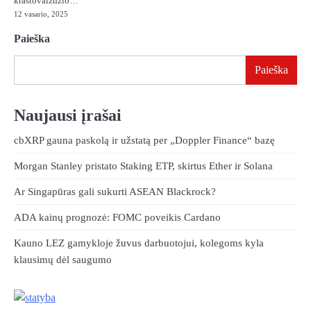
kraštovaizdžio…
12 vasario, 2025
Paieška
Paieška
Naujausi įrašai
cbXRP gauna paskolą ir užstatą per „Doppler Finance“ bazę
Morgan Stanley pristato Staking ETP, skirtus Ether ir Solana
Ar Singapūras gali sukurti ASEAN Blackrock?
ADA kainų prognozė: FOMC poveikis Cardano
Kauno LEZ gamykloje žuvus darbuotojui, kolegoms kyla
klausimų dėl saugumo