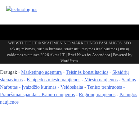
Akras
–
WEBSTUDIO.LT © SKAITMENINIO MARKETINGO PASLAUGOS. SEO
tai
tekstų rašymas, turinio kūrimas, straipsnių rašymas ir talpinimas į mūsų
žemės
valdomas svetaines.2026
Akras.LT
| Brief News by
Ascendoor
| Powered by
ploto
WordPress
.
matavimo
vienetas-
Draugai: -
Marketingo agentūra
-
Teisinės konsultacijos
-
Skaidrių
Pagrindinis
skenavimas
-
Klaipedos miesto naujienos
-
Miesto naujienos
-
Saulius
Narbutas
-
Įvaizdžio kūrimas
-
Veidoskaita
-
Teniso treniruotės
-
Pranešimai spaudai -
Kauno naujienos
-
Regionų naujienos
-
Palangos
naujienos