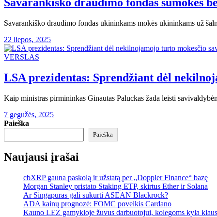
Savarankiško draudimo fondas sumokės beve
Savarankiško draudimo fondas ūkininkams mokės ūkininkams už šalną 
22 liepos, 2025
VERSLAS
LSA prezidentas: Sprendžiant dėl ​​nekiln
Kaip ministras pirmininkas Ginautas Paluckas žada leisti savivaldybė
7 gegužės, 2025
Paieška
Paieška
Naujausi įrašai
cbXRP gauna paskolą ir užstatą per „Doppler Finance“ bazę
Morgan Stanley pristato Staking ETP, skirtus Ether ir Solana
Ar Singapūras gali sukurti ASEAN Blackrock?
ADA kainų prognozė: FOMC poveikis Cardano
Kauno LEZ gamykloje žuvus darbuotojui, kolegoms kyla klau