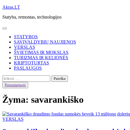
Skip
Akras.LT
to
Statyba, remontas, technologijos
content
STATYBOS
SAVIVALDYBIŲ NAUJIENOS
VERSLAS
ŠVIETIMAS IR MOKSLAS
TURIZMAS IR KELIONĖS
KRIPTOTURTAS
PASLAUGOS
Ieškoti:
Prenumeruoti
Žyma:
savarankiško
VERSLAS