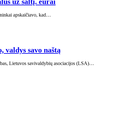
s už šaltį. eurai
ininkai apskaičiavo, kad…
, valdys savo naštą
ribas, Lietuvos savivaldybių asociacijos (LSA)…