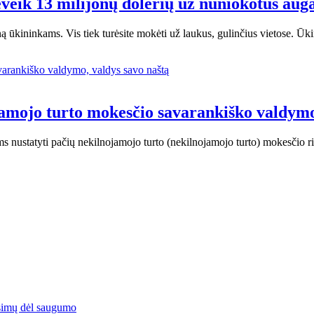
ik 13 milijonų dolerių už nuniokotus augalu
ūkininkams. Vis tiek turėsite mokėti už laukus, gulinčius vietose. Ūk
ojamojo turto mokesčio savarankiško valdymo
ms nustatyti pačių nekilnojamojo turto (nekilnojamojo turto) mokesčio 
simų dėl saugumo