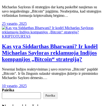
Michaelas Sayloras iš strategijos dar kartą paskelbė naujienas su
savo negailestingu „Bitcoin“ įsigijimu. Neabejotina, kad strategijos
viršininkas formuoja kriptovaliutų bėgimo…
25 vasario, 2025
KRIPTOTURTAS
Kas yra Siddarthas Bharwani? Ir kodėl
Michaelas Sayloras reklamuoja Indijos
kompanijos „Bitcoin“ strategiją?
Neseniai Indijos reaktyvinimas į savo rezervus „Bitcoin“ papildė
„Bitcoin“. Ir šis žingsnis sulaukė strategijos įkūrėjo ir pirmininko
Michaelio Sayloro dėmesio.…
10 vasario, 2025
Paieška
Paieška