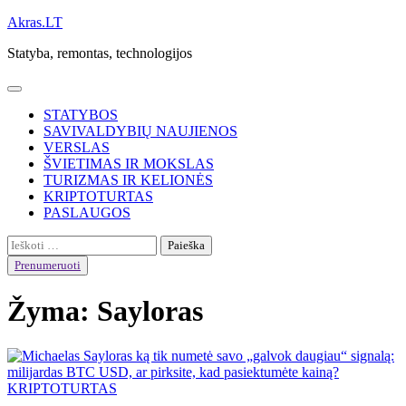
Skip
Akras.LT
to
Statyba, remontas, technologijos
content
STATYBOS
SAVIVALDYBIŲ NAUJIENOS
VERSLAS
ŠVIETIMAS IR MOKSLAS
TURIZMAS IR KELIONĖS
KRIPTOTURTAS
PASLAUGOS
Ieškoti:
Prenumeruoti
Žyma:
Sayloras
KRIPTOTURTAS