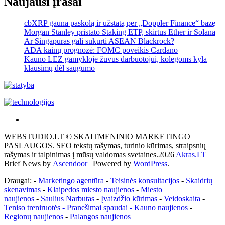
Naujausi įrašai
cbXRP gauna paskolą ir užstatą per „Doppler Finance“ bazę
Morgan Stanley pristato Staking ETP, skirtus Ether ir Solana
Ar Singapūras gali sukurti ASEAN Blackrock?
ADA kainų prognozė: FOMC poveikis Cardano
Kauno LEZ gamykloje žuvus darbuotojui, kolegoms kyla
klausimų dėl saugumo
Akras
–
WEBSTUDIO.LT © SKAITMENINIO MARKETINGO
tai
PASLAUGOS. SEO tekstų rašymas, turinio kūrimas, straipsnių
žemės
rašymas ir talpinimas į mūsų valdomas svetaines.2026
Akras.LT
|
ploto
Brief News by
Ascendoor
| Powered by
WordPress
.
matavimo
vienetas-
Draugai: -
Marketingo agentūra
-
Teisinės konsultacijos
-
Skaidrių
Pagrindinis
skenavimas
-
Klaipedos miesto naujienos
-
Miesto
naujienos
-
Saulius Narbutas
-
Įvaizdžio kūrimas
-
Veidoskaita
-
Teniso treniruotės
- Pranešimai spaudai -
Kauno naujienos
-
Regionų naujienos
-
Palangos naujienos