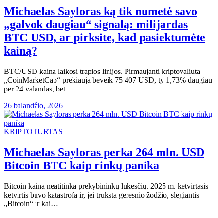
Michaelas Sayloras ką tik numetė savo
„galvok daugiau“ signalą: milijardas
BTC USD, ar pirksite, kad pasiektumėte
kainą?
BTC/USD kaina laikosi trapios linijos. Pirmaujanti kriptovaliuta
„CoinMarketCap“ prekiauja beveik 75 407 USD, ty 1,73% daugiau
per 24 valandas, bet…
26 balandžio, 2026
KRIPTOTURTAS
Michaelas Sayloras perka 264 mln. USD
Bitcoin BTC kaip rinkų panika
Bitcoin kaina neatitinka prekybininkų lūkesčių. 2025 m. ketvirtasis
ketvirtis buvo katastrofa ir, jei trūksta geresnio žodžio, slegiantis.
„Bitcoin“ ir kai…