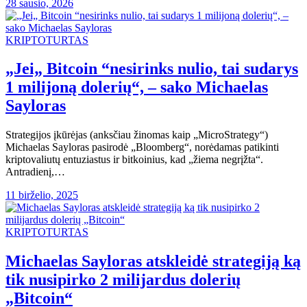
28 sausio, 2026
KRIPTOTURTAS
„Jei„ Bitcoin “nesirinks nulio, tai sudarys
1 milijoną dolerių“, – sako Michaelas
Sayloras
Strategijos įkūrėjas (anksčiau žinomas kaip „MicroStrategy“)
Michaelas Sayloras pasirodė „Bloomberg“, norėdamas patikinti
kriptovaliutų entuziastus ir bitkoinius, kad „žiema negrįžta“.
Antradienį,…
11 birželio, 2025
KRIPTOTURTAS
Michaelas Sayloras atskleidė strategiją ką
tik nusipirko 2 milijardus dolerių
„Bitcoin“