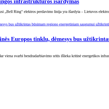
lingos infrastruktūros išardymas
vusi „Bell Ring“ elektros perdavimo linija yra išardyta – Lietuvos elekt
yninės Europos tinklu, dėmesys bus užtikri
r viena svarbi bendradarbiavimo sritis išlieka kritinė energetikos infr