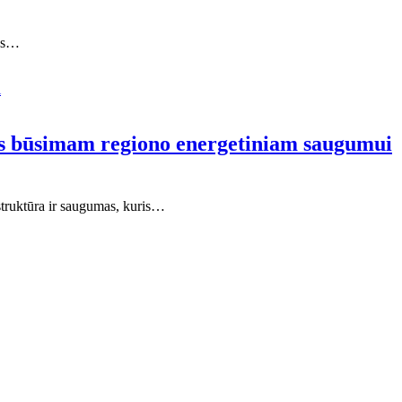
ros…
ntas būsimam regiono energetiniam saugumui
astruktūra ir saugumas, kuris…