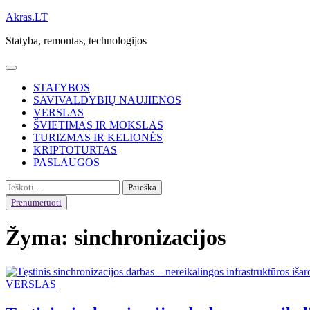
Skip
Akras.LT
to
Statyba, remontas, technologijos
content
STATYBOS
SAVIVALDYBIŲ NAUJIENOS
VERSLAS
ŠVIETIMAS IR MOKSLAS
TURIZMAS IR KELIONĖS
KRIPTOTURTAS
PASLAUGOS
Ieškoti:
Prenumeruoti
Žyma:
sinchronizacijos
VERSLAS