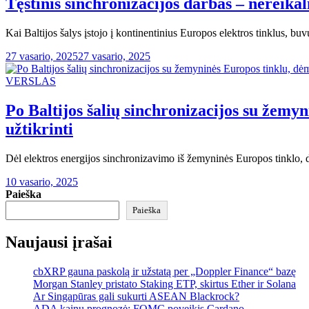
Tęstinis sinchronizacijos darbas – nereika
Kai Baltijos šalys įstojo į kontinentinius Europos elektros tinklus, bu
27 vasario, 2025
27 vasario, 2025
VERSLAS
Po Baltijos šalių sinchronizacijos su žem
užtikrinti
Dėl elektros energijos sinchronizavimo iš žemyninės Europos tinklo, da
10 vasario, 2025
Paieška
Paieška
Naujausi įrašai
cbXRP gauna paskolą ir užstatą per „Doppler Finance“ bazę
Morgan Stanley pristato Staking ETP, skirtus Ether ir Solana
Ar Singapūras gali sukurti ASEAN Blackrock?
ADA kainų prognozė: FOMC poveikis Cardano