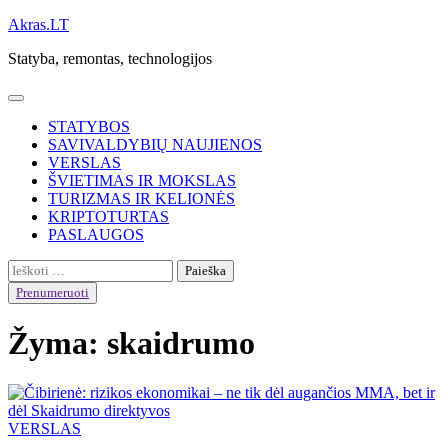
Skip
Akras.LT
to
Statyba, remontas, technologijos
content
STATYBOS
SAVIVALDYBIŲ NAUJIENOS
VERSLAS
ŠVIETIMAS IR MOKSLAS
TURIZMAS IR KELIONĖS
KRIPTOTURTAS
PASLAUGOS
Ieškoti:
Prenumeruoti
Žyma:
skaidrumo
VERSLAS