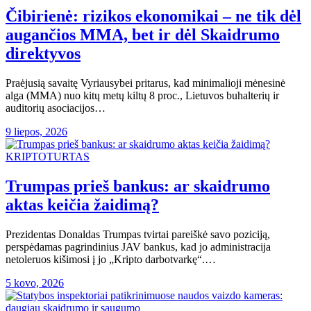
Čibirienė: rizikos ekonomikai – ne tik dėl
augančios MMA, bet ir dėl Skaidrumo
direktyvos
Praėjusią savaitę Vyriausybei pritarus, kad minimalioji mėnesinė
alga (MMA) nuo kitų metų kiltų 8 proc., Lietuvos buhalterių ir
auditorių asociacijos…
9 liepos, 2026
KRIPTOTURTAS
Trumpas prieš bankus: ar skaidrumo
aktas keičia žaidimą?
Prezidentas Donaldas Trumpas tvirtai pareiškė savo poziciją,
perspėdamas pagrindinius JAV bankus, kad jo administracija
netoleruos kišimosi į jo „Kripto darbotvarkę“.…
5 kovo, 2026