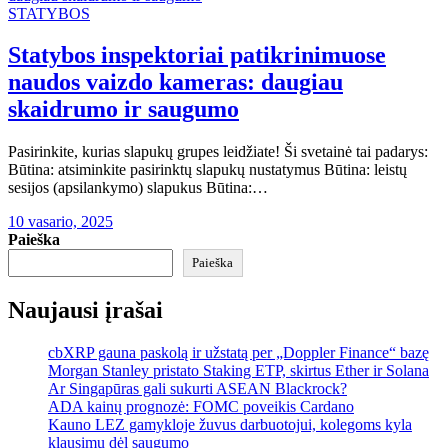
STATYBOS
Statybos inspektoriai patikrinimuose
naudos vaizdo kameras: daugiau
skaidrumo ir saugumo
Pasirinkite, kurias slapukų grupes leidžiate! Ši svetainė tai padarys:
Būtina: atsiminkite pasirinktų slapukų nustatymus Būtina: leistų
sesijos (apsilankymo) slapukus Būtina:…
10 vasario, 2025
Paieška
Paieška
Naujausi įrašai
cbXRP gauna paskolą ir užstatą per „Doppler Finance“ bazę
Morgan Stanley pristato Staking ETP, skirtus Ether ir Solana
Ar Singapūras gali sukurti ASEAN Blackrock?
ADA kainų prognozė: FOMC poveikis Cardano
Kauno LEZ gamykloje žuvus darbuotojui, kolegoms kyla
klausimų dėl saugumo