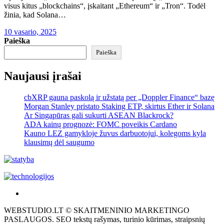
visus kitus „blockchains“, įskaitant „Ethereum“ ir „Tron“. Todėl
žinia, kad Solana…
10 vasario, 2025
Paieška
Paieška
Naujausi įrašai
cbXRP gauna paskolą ir užstatą per „Doppler Finance“ bazę
Morgan Stanley pristato Staking ETP, skirtus Ether ir Solana
Ar Singapūras gali sukurti ASEAN Blackrock?
ADA kainų prognozė: FOMC poveikis Cardano
Kauno LEZ gamykloje žuvus darbuotojui, kolegoms kyla
klausimų dėl saugumo
Akras
–
WEBSTUDIO.LT © SKAITMENINIO MARKETINGO
tai
PASLAUGOS. SEO tekstų rašymas, turinio kūrimas, straipsnių
žemės