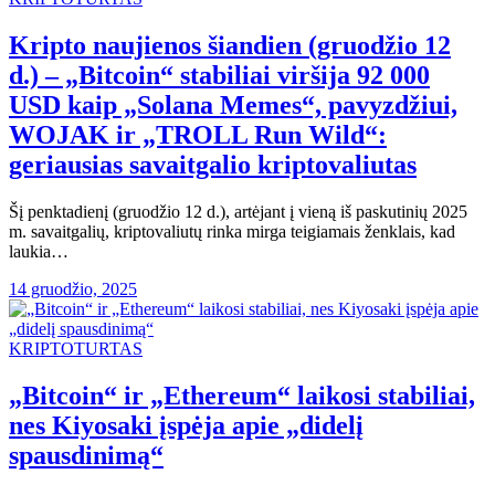
Kripto naujienos šiandien (gruodžio 12
d.) – „Bitcoin“ stabiliai viršija 92 000
USD kaip „Solana Memes“, pavyzdžiui,
WOJAK ir „TROLL Run Wild“:
geriausias savaitgalio kriptovaliutas
Šį penktadienį (gruodžio 12 d.), artėjant į vieną iš paskutinių 2025
m. savaitgalių, kriptovaliutų rinka mirga teigiamais ženklais, kad
laukia…
14 gruodžio, 2025
KRIPTOTURTAS
„Bitcoin“ ir „Ethereum“ laikosi stabiliai,
nes Kiyosaki įspėja apie „didelį
spausdinimą“