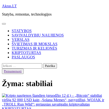
Skip
Akras.LT
to
Statyba, remontas, technologijos
content
STATYBOS
SAVIVALDYBIŲ NAUJIENOS
VERSLAS
ŠVIETIMAS IR MOKSLAS
TURIZMAS IR KELIONĖS
KRIPTOTURTAS
PASLAUGOS
Ieškoti:
Prenumeruoti
Žyma:
stabiliai
KRIPTOTURTAS