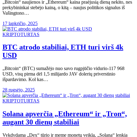
„Bitcoin“ naujienos ir „Ethereum“ kaina praėjusią dieną nekito, nes
prekybininkai stebėjo kainą, o kitą – naujus politikos signalus iš
Vašingtono…
17 lapkričio, 2025
KRIPTOTURTAS
BTC atrodo stabiliai, ETH turi virš 4k
USD
„Bitcoin“ (BTC) sumažėjo nuo savo rugpjūčio vidurio-117 968 ​​
USD, visų pirma dėl 1,5 milijardo JAV dolerių priverstinio
išpardavimo. Kol kas…
28 rugsėjo, 2025
KRIPTOTURTAS
Solana apverčia „Ethereum“ ir „Tron“,
augant 30 dienų stabiliai
Vykdydama „Dex“ tūrio ir meme monetų veiklą, „Solana“ lenkia