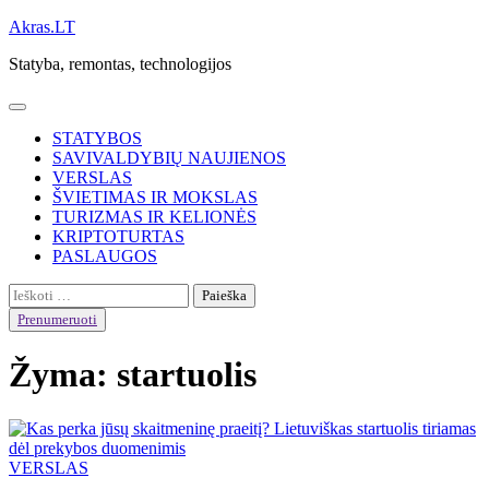
Skip
Akras.LT
to
Statyba, remontas, technologijos
content
STATYBOS
SAVIVALDYBIŲ NAUJIENOS
VERSLAS
ŠVIETIMAS IR MOKSLAS
TURIZMAS IR KELIONĖS
KRIPTOTURTAS
PASLAUGOS
Ieškoti:
Prenumeruoti
Žyma:
startuolis
VERSLAS