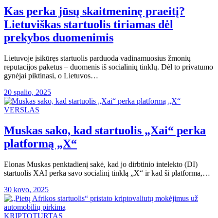
Kas perka jūsų skaitmeninę praeitį?
Lietuviškas startuolis tiriamas dėl
prekybos duomenimis
Lietuvoje įsikūręs startuolis parduoda vadinamuosius žmonių
reputacijos paketus – duomenis iš socialinių tinklų. Dėl to privatumo
gynėjai piktinasi, o Lietuvos…
20 spalio, 2025
VERSLAS
Muskas sako, kad startuolis „Xai“ perka
platformą „X“
Elonas Muskas penktadienį sakė, kad jo dirbtinio intelekto (DI)
startuolis XAI perka savo socialinį tinklą „X“ ir kad ši platforma,…
30 kovo, 2025
KRIPTOTURTAS