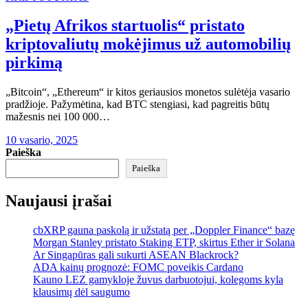
„Pietų Afrikos startuolis“ pristato
kriptovaliutų mokėjimus už automobilių
pirkimą
„Bitcoin“, „Ethereum“ ir kitos geriausios monetos sulėtėja vasario
pradžioje. Pažymėtina, kad BTC stengiasi, kad pagreitis būtų
mažesnis nei 100 000…
10 vasario, 2025
Paieška
Paieška
Naujausi įrašai
cbXRP gauna paskolą ir užstatą per „Doppler Finance“ bazę
Morgan Stanley pristato Staking ETP, skirtus Ether ir Solana
Ar Singapūras gali sukurti ASEAN Blackrock?
ADA kainų prognozė: FOMC poveikis Cardano
Kauno LEZ gamykloje žuvus darbuotojui, kolegoms kyla
klausimų dėl saugumo