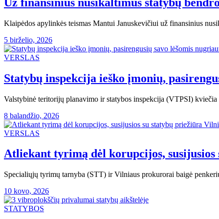
Už finansinius nusikaltimus statybų bendrov
Klaipėdos apylinkės teismas Mantui Januskevičiui už finansinius nusi
5 birželio, 2026
VERSLAS
Statybų inspekcija ieško įmonių, pasireng
Valstybinė teritorijų planavimo ir statybos inspekcija (VTPSI) kvie
8 balandžio, 2026
VERSLAS
Atliekant tyrimą dėl korupcijos, susijusio
Specialiųjų tyrimų tarnyba (STT) ir Vilniaus prokurorai baigė penkeriu
10 kovo, 2026
STATYBOS