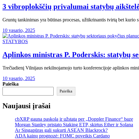
3 vibroplokščių privalumai statybų aikštel
Gruntų tankinimas yra būtinas procesas, užtikrinantis tvirtą bet kurio
10 vasario, 2025
STATYBOS
Aplinkos ministras P. Poderskis: statybų 
Trečiadienį Vilnijaus nekilnojamojo turto konferencijoje aplinkos mini
10 vasario, 2025
Paieška
Paieška
Naujausi įrašai
cbXRP gauna paskolą ir užstatą per „Doppler Finance“ bazę
Morgan Stanley pristato Staking ETP, skirtus Ether ir Solana
Ar Singapūras gali sukurti ASEAN Blackrock?
ADA kainų prognozė: FOMC poveikis Cardano