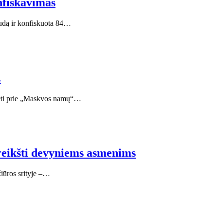
onfiskavimas
audą ir konfiskuota 84…
.
idėti prie „Maskvos namų“…
pareikšti devyniems asmenims
žiūros srityje –…