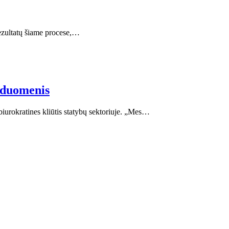
rezultatų šiame procese,…
s duomenis
biurokratines kliūtis statybų sektoriuje. „Mes…