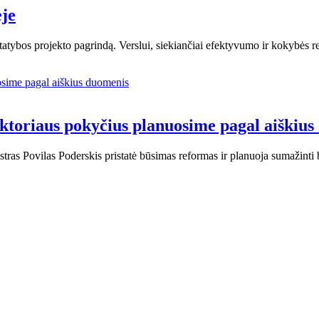
ėje
 statybos projekto pagrindą. Verslui, siekiančiai efektyvumo ir kokybės 
sektoriaus pokyčius planuosime pagal aiškiu
stras Povilas Poderskis pristatė būsimas reformas ir planuoja sumažinti 