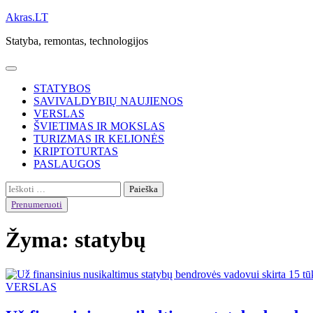
Skip
Akras.LT
to
Statyba, remontas, technologijos
content
STATYBOS
SAVIVALDYBIŲ NAUJIENOS
VERSLAS
ŠVIETIMAS IR MOKSLAS
TURIZMAS IR KELIONĖS
KRIPTOTURTAS
PASLAUGOS
Ieškoti:
Prenumeruoti
Žyma:
statybų
VERSLAS