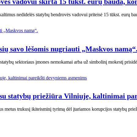
ės vadovui skirta 15 tūkst. eurų bauda, ​​k
kaltimus nedidelės statybų bendrovės vadovui priteisė 15 tūkst. eurų b
usių savo lėšomis nugriauti „Maskvos namą“
čia statybų sektoriaus įmones nemokamai arba už simbolinį mokestį pris
s su statybų priežiūra Vilniuje, kaltinimai 
s metus trukusį ikiteisminį tyrimą dėl įtariamos korupcijos statybų prie