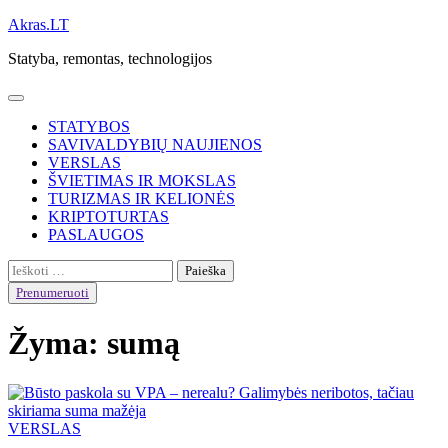
Skip
Akras.LT
to
Statyba, remontas, technologijos
content
STATYBOS
SAVIVALDYBIŲ NAUJIENOS
VERSLAS
ŠVIETIMAS IR MOKSLAS
TURIZMAS IR KELIONĖS
KRIPTOTURTAS
PASLAUGOS
Ieškoti:
Prenumeruoti
Žyma:
sumą
VERSLAS