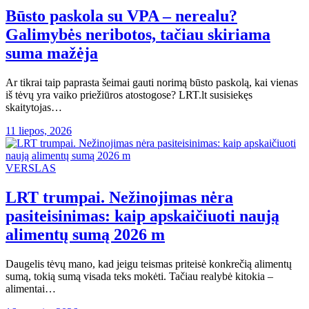
Būsto paskola su VPA – nerealu?
Galimybės neribotos, tačiau skiriama
suma mažėja
Ar tikrai taip paprasta šeimai gauti norimą būsto paskolą, kai vienas
iš tėvų yra vaiko priežiūros atostogose? LRT.lt susisiekęs
skaitytojas…
11 liepos, 2026
VERSLAS
LRT trumpai. Nežinojimas nėra
pasiteisinimas: kaip apskaičiuoti naują
alimentų sumą 2026 m
Daugelis tėvų mano, kad jeigu teismas priteisė konkrečią alimentų
sumą, tokią sumą visada teks mokėti. Tačiau realybė kitokia –
alimentai…