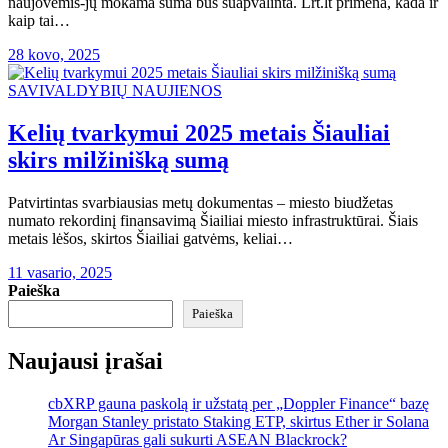
naujovėmis-jų mokama suma bus suapvalinta. Lrt.lt primena, kada ir
kaip tai…
28 kovo, 2025
SAVIVALDYBIŲ NAUJIENOS
Kelių tvarkymui 2025 metais Šiauliai
skirs milžinišką sumą
Patvirtintas svarbiausias metų dokumentas – miesto biudžetas
numato rekordinį finansavimą Šiailiai miesto infrastruktūrai. Šiais
metais lėšos, skirtos Šiailiai gatvėms, keliai…
11 vasario, 2025
Paieška
Paieška
Naujausi įrašai
cbXRP gauna paskolą ir užstatą per „Doppler Finance“ bazę
Morgan Stanley pristato Staking ETP, skirtus Ether ir Solana
Ar Singapūras gali sukurti ASEAN Blackrock?