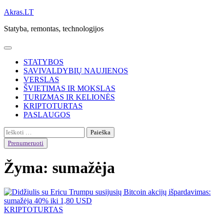
Skip
Akras.LT
to
Statyba, remontas, technologijos
content
STATYBOS
SAVIVALDYBIŲ NAUJIENOS
VERSLAS
ŠVIETIMAS IR MOKSLAS
TURIZMAS IR KELIONĖS
KRIPTOTURTAS
PASLAUGOS
Ieškoti:
Prenumeruoti
Žyma:
sumažėja
KRIPTOTURTAS