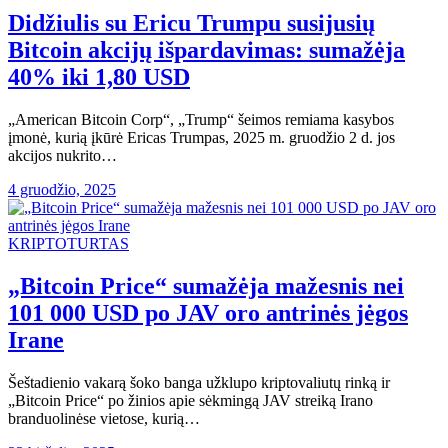
Didžiulis su Ericu Trumpu susijusių
Bitcoin akcijų išpardavimas: sumažėja
40% iki 1,80 USD
„American Bitcoin Corp“, „Trump“ šeimos remiama kasybos
įmonė, kurią įkūrė Ericas Trumpas, 2025 m. gruodžio 2 d. jos
akcijos nukrito…
4 gruodžio, 2025
KRIPTOTURTAS
„Bitcoin Price“ sumažėja mažesnis nei
101 000 USD po JAV oro antrinės jėgos
Irane
Šeštadienio vakarą šoko banga užklupo kriptovaliutų rinką ir
„Bitcoin Price“ po žinios apie sėkmingą JAV streiką Irano
branduolinėse vietose, kurią…