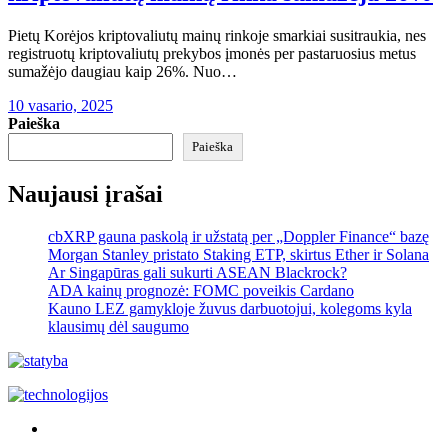
Pietų Korėjos kriptovaliutų mainų rinkoje smarkiai susitraukia, nes
registruotų kriptovaliutų prekybos įmonės per pastaruosius metus
sumažėjo daugiau kaip 26%. Nuo…
10 vasario, 2025
Paieška
Paieška
Naujausi įrašai
cbXRP gauna paskolą ir užstatą per „Doppler Finance“ bazę
Morgan Stanley pristato Staking ETP, skirtus Ether ir Solana
Ar Singapūras gali sukurti ASEAN Blackrock?
ADA kainų prognozė: FOMC poveikis Cardano
Kauno LEZ gamykloje žuvus darbuotojui, kolegoms kyla
klausimų dėl saugumo
Akras
–