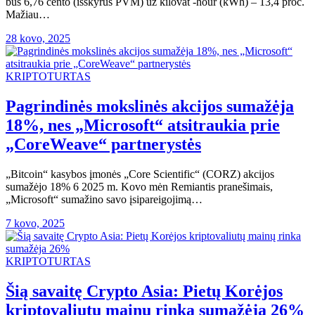
bus 6,76 cento (išskyrus PVM) už kilovat -hour (kWh) – 13,4 proc.
Mažiau…
28 kovo, 2025
KRIPTOTURTAS
Pagrindinės mokslinės akcijos sumažėja
18%, nes „Microsoft“ atsitraukia prie
„CoreWeave“ partnerystės
„Bitcoin“ kasybos įmonės „Core Scientific“ (CORZ) akcijos
sumažėjo 18% 6 2025 m. Kovo mėn Remiantis pranešimais,
„Microsoft“ sumažino savo įsipareigojimą…
7 kovo, 2025
KRIPTOTURTAS
Šią savaitę Crypto Asia: Pietų Korėjos
kriptovaliutų mainų rinka sumažėja 26%