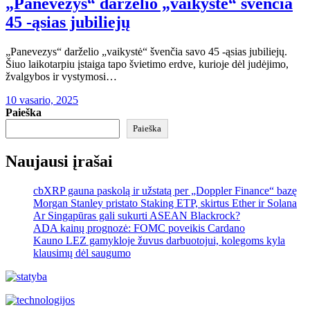
„Panevezys“ darželio „vaikystė“ švenčia
45 -ąsias jubiliejų
„Panevezys“ darželio „vaikystė“ švenčia savo 45 -ąsias jubiliejų.
Šiuo laikotarpiu įstaiga tapo švietimo erdve, kurioje dėl judėjimo,
žvalgybos ir vystymosi…
10 vasario, 2025
Paieška
Paieška
Naujausi įrašai
cbXRP gauna paskolą ir užstatą per „Doppler Finance“ bazę
Morgan Stanley pristato Staking ETP, skirtus Ether ir Solana
Ar Singapūras gali sukurti ASEAN Blackrock?
ADA kainų prognozė: FOMC poveikis Cardano
Kauno LEZ gamykloje žuvus darbuotojui, kolegoms kyla
klausimų dėl saugumo