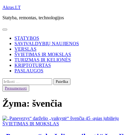
Skip
Akras.LT
to
Statyba, remontas, technologijos
content
STATYBOS
SAVIVALDYBIŲ NAUJIENOS
VERSLAS
ŠVIETIMAS IR MOKSLAS
TURIZMAS IR KELIONĖS
KRIPTOTURTAS
PASLAUGOS
Ieškoti:
Prenumeruoti
Žyma:
švenčia
ŠVIETIMAS IR MOKSLAS