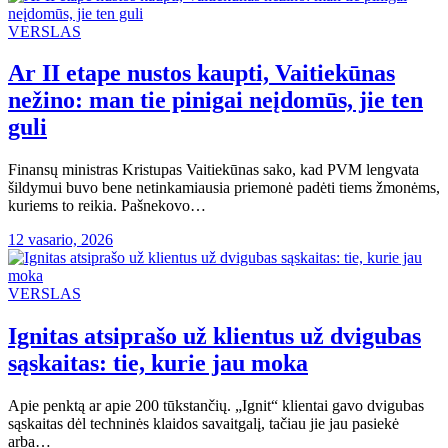
VERSLAS
Ar II etape nustos kaupti, Vaitiekūnas
nežino: man tie pinigai neįdomūs, jie ten
guli
Finansų ministras Kristupas Vaitiekūnas sako, kad PVM lengvata
šildymui buvo bene netinkamiausia priemonė padėti tiems žmonėms,
kuriems to reikia. Pašnekovo…
12 vasario, 2026
VERSLAS
Ignitas atsiprašo už klientus už dvigubas
sąskaitas: tie, kurie jau moka
Apie penktą ar apie 200 tūkstančių. „Ignit“ klientai gavo dvigubas
sąskaitas dėl techninės klaidos savaitgalį, tačiau jie jau pasiekė
arba…