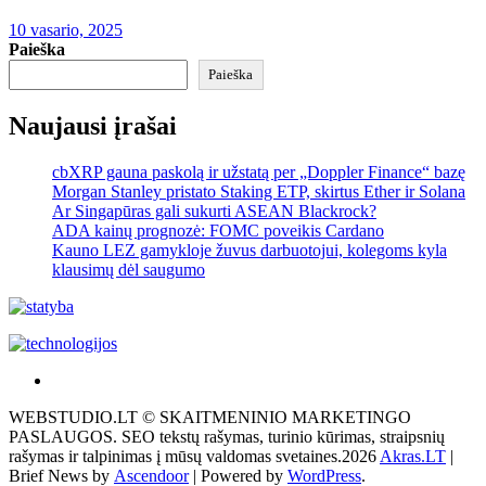
10 vasario, 2025
Paieška
Paieška
Naujausi įrašai
cbXRP gauna paskolą ir užstatą per „Doppler Finance“ bazę
Morgan Stanley pristato Staking ETP, skirtus Ether ir Solana
Ar Singapūras gali sukurti ASEAN Blackrock?
ADA kainų prognozė: FOMC poveikis Cardano
Kauno LEZ gamykloje žuvus darbuotojui, kolegoms kyla
klausimų dėl saugumo
Akras
–
WEBSTUDIO.LT © SKAITMENINIO MARKETINGO
tai
PASLAUGOS. SEO tekstų rašymas, turinio kūrimas, straipsnių
žemės
rašymas ir talpinimas į mūsų valdomas svetaines.2026
Akras.LT
|
ploto
Brief News by
Ascendoor
| Powered by
WordPress
.
matavimo