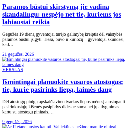
Paramos būstui skirstymą jie vadina
skandalingu: nespėjo net tie, kuriems jos
labiausiai reikia
Gegužės 19 dieną gyventojai turėjo galimybę kreiptis dėl valstybės
paramos būstui įsigyti. Tiesa, buvo ir kuriozų – gyventojai skundėsi,
kad…
21 gegužės, 2026
VERSLAS
Išmintingai planuokite vasaros atostogas:
tie, kurie pasirinks liepą, laimės daug
Dėl atostogų pinigų apskaičiavimo tvarkos liepos mėnesį atostogauti
pasirinkusiųjų kišenės pasipildys didesne suma nei jų atlyginimas
kartu su atostogų pinigais.…
9 gegužės, 2026