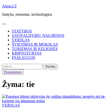
Skip
Akras.LT
to
Statyba, remontas, technologijos
content
STATYBOS
SAVIVALDYBIŲ NAUJIENOS
VERSLAS
ŠVIETIMAS IR MOKSLAS
TURIZMAS IR KELIONĖS
KRIPTOTURTAS
PASLAUGOS
Ieškoti:
Prenumeruoti
Žyma:
tie
VERSLAS