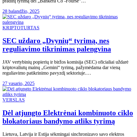
pradinį tyrimą dėl „Bankera Co -Fourse“…
28 balandžio, 2025
KRIPTOTURTAS
SEC uždaro „Dvynių“ tyrimą, nes
reguliavimo tikrinimas palengvina
JAV vertybinių popierių ir biržos komisija (SEC) oficialiai uždarė
kriptovaliutų mainų „Gemini“ tyrimą, pažymėdama dar vieną
reguliavimo patikrinimo pavyzdį sektoriuje.…
27 vasario, 2025
VERSLAS
Dėl atjungto Elektrėnai kombinuoto ciklo
blokatoriaus bandymo atliks tyrimą
Lietuva, Latvija ir Estija sėkmingai sinchronizavo savo elektros