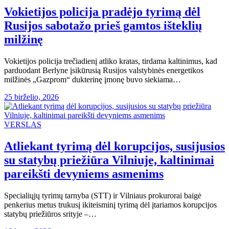
Vokietijos policija pradėjo tyrimą dėl
Rusijos sabotažo prieš gamtos išteklių
milžinę
Vokietijos policija trečiadienį atliko kratas, tirdama kaltinimus, kad
parduodant Berlyne įsikūrusią Rusijos valstybinės energetikos
milžinės „Gazprom“ dukterinę įmonę buvo siekiama…
25 birželio, 2026
VERSLAS
Atliekant tyrimą dėl korupcijos, susijusios
su statybų priežiūra Vilniuje, kaltinimai
pareikšti devyniems asmenims
Specialiųjų tyrimų tarnyba (STT) ir Vilniaus prokurorai baigė
penkerius metus trukusį ikiteisminį tyrimą dėl įtariamos korupcijos
statybų priežiūros srityje –…