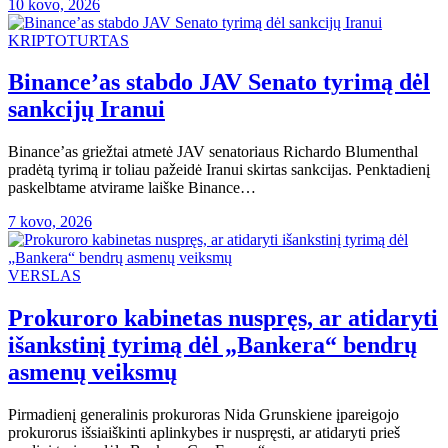
10 kovo, 2026
KRIPTOTURTAS
Binance’as stabdo JAV Senato tyrimą dėl
sankcijų Iranui
Binance’as griežtai atmetė JAV senatoriaus Richardo Blumenthal
pradėtą ​​tyrimą ir toliau pažeidė Iranui skirtas sankcijas. Penktadienį
paskelbtame atvirame laiške Binance…
7 kovo, 2026
VERSLAS
Prokuroro kabinetas nuspręs, ar atidaryti
išankstinį tyrimą dėl „Bankera“ bendrų
asmenų veiksmų
Pirmadienį generalinis prokuroras Nida Grunskiene įpareigojo
prokurorus išsiaiškinti aplinkybes ir nuspręsti, ar atidaryti prieš