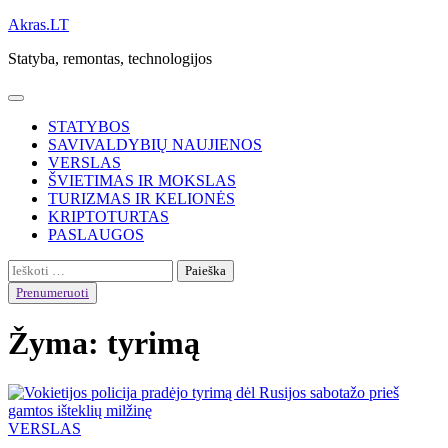
Skip
Akras.LT
to
Statyba, remontas, technologijos
content
STATYBOS
SAVIVALDYBIŲ NAUJIENOS
VERSLAS
ŠVIETIMAS IR MOKSLAS
TURIZMAS IR KELIONĖS
KRIPTOTURTAS
PASLAUGOS
Ieškoti:
Prenumeruoti
Žyma:
tyrimą
VERSLAS