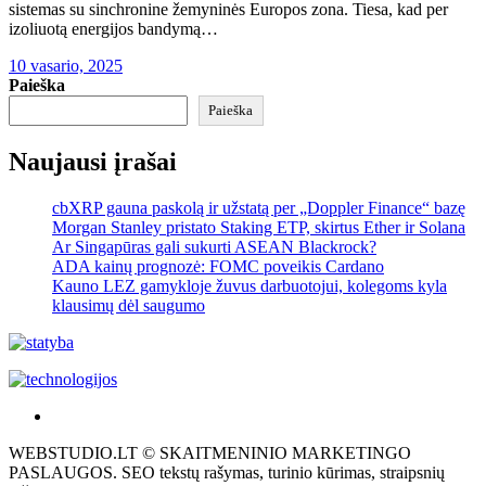
sistemas su sinchronine žemyninės Europos zona. Tiesa, kad per
izoliuotą energijos bandymą…
10 vasario, 2025
Paieška
Paieška
Naujausi įrašai
cbXRP gauna paskolą ir užstatą per „Doppler Finance“ bazę
Morgan Stanley pristato Staking ETP, skirtus Ether ir Solana
Ar Singapūras gali sukurti ASEAN Blackrock?
ADA kainų prognozė: FOMC poveikis Cardano
Kauno LEZ gamykloje žuvus darbuotojui, kolegoms kyla
klausimų dėl saugumo
Akras
–
WEBSTUDIO.LT © SKAITMENINIO MARKETINGO
tai
PASLAUGOS. SEO tekstų rašymas, turinio kūrimas, straipsnių
žemės