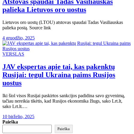
Atstovas spaudai Tadas Vasiliauskas
palieka Lietuvos oro uostus
Lietuvos oro uostų (LTOU) atstovas spaudai Tadas Vasiliauskas
palieka postą. Source link
4 gruodžio, 2025
VERSLAS
JAV ekspertas apie tai, kas pakenktų
Rusijai: tegul Ukraina paims Rusijos
uostus
Iki šiol visos Rusijai paskirtos sankcijos padidina savo gyvenimą,
tačiau nereikia tikėtis, kad Rusijos ekonomika žlugs, sako Lrt.lt,
sako Lrt.lt.…
10 birželio, 2025
Paieška
Paieška