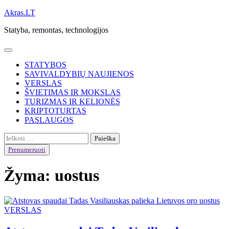
Skip
Akras.LT
to
Statyba, remontas, technologijos
content
STATYBOS
SAVIVALDYBIŲ NAUJIENOS
VERSLAS
ŠVIETIMAS IR MOKSLAS
TURIZMAS IR KELIONĖS
KRIPTOTURTAS
PASLAUGOS
Ieškoti:
Prenumeruoti
Žyma:
uostus
VERSLAS