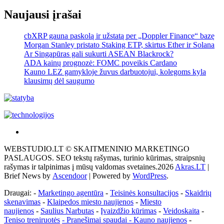
Naujausi įrašai
cbXRP gauna paskolą ir užstatą per „Doppler Finance“ bazę
Morgan Stanley pristato Staking ETP, skirtus Ether ir Solana
Ar Singapūras gali sukurti ASEAN Blackrock?
ADA kainų prognozė: FOMC poveikis Cardano
Kauno LEZ gamykloje žuvus darbuotojui, kolegoms kyla
klausimų dėl saugumo
Akras
–
WEBSTUDIO.LT © SKAITMENINIO MARKETINGO
tai
PASLAUGOS. SEO tekstų rašymas, turinio kūrimas, straipsnių
žemės
rašymas ir talpinimas į mūsų valdomas svetaines.2026
Akras.LT
|
ploto
Brief News by
Ascendoor
| Powered by
WordPress
.
matavimo
vienetas-
Draugai: -
Marketingo agentūra
-
Teisinės konsultacijos
-
Skaidrių
Pagrindinis
skenavimas
-
Klaipedos miesto naujienos
-
Miesto
naujienos
-
Saulius Narbutas
-
Įvaizdžio kūrimas
-
Veidoskaita
-
Teniso treniruotės
- Pranešimai spaudai -
Kauno naujienos
-