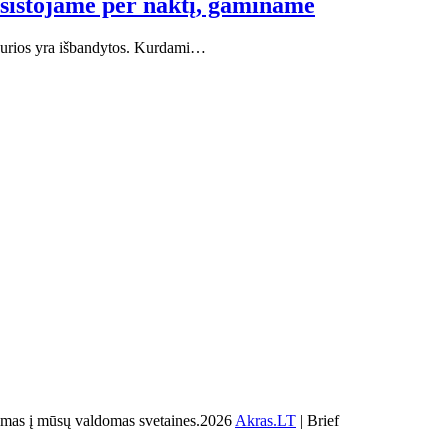
psistojame per naktį, gaminame
 kurios yra išbandytos. Kurdami…
s į mūsų valdomas svetaines.2026
Akras.LT
| Brief