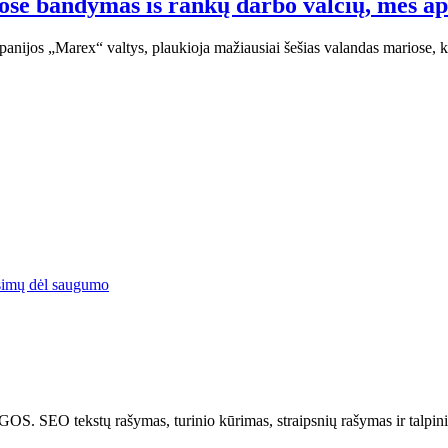
uose bandymas iš rankų darbo valčių, mes a
mpanijos „Marex“ valtys, plaukioja mažiausiai šešias valandas mariose,
simų dėl saugumo
tų rašymas, turinio kūrimas, straipsnių rašymas ir talpinima