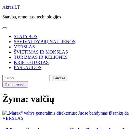
Skip
Akras.LT
to
Statyba, remontas, technologijos
content
STATYBOS
SAVIVALDYBIŲ NAUJIENOS
VERSLAS
ŠVIETIMAS IR MOKSLAS
TURIZMAS IR KELIONĖS
KRIPTOTURTAS
PASLAUGOS
Ieškoti:
Prenumeruoti
Žyma:
valčių
VERSLAS