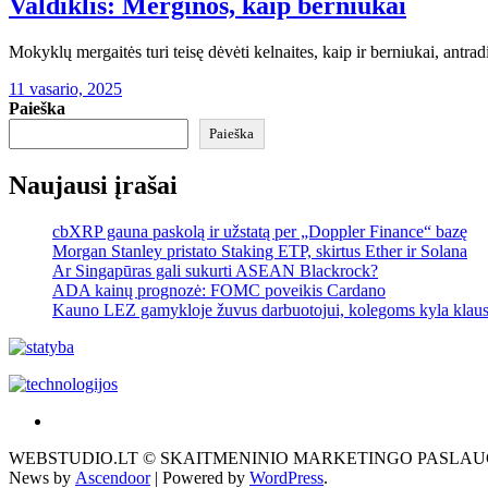
Valdiklis: Merginos, kaip berniukai
Mokyklų mergaitės turi teisę dėvėti kelnaites, kaip ir berniukai, an
11 vasario, 2025
Paieška
Paieška
Naujausi įrašai
cbXRP gauna paskolą ir užstatą per „Doppler Finance“ bazę
Morgan Stanley pristato Staking ETP, skirtus Ether ir Solana
Ar Singapūras gali sukurti ASEAN Blackrock?
ADA kainų prognozė: FOMC poveikis Cardano
Kauno LEZ gamykloje žuvus darbuotojui, kolegoms kyla klau
Akras
–
WEBSTUDIO.LT © SKAITMENINIO MARKETINGO PASLAUGOS. SEO teks
tai
News by
Ascendoor
| Powered by
WordPress
.
žemės