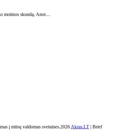
laužo motinos skundą. Anot…
s į mūsų valdomas svetaines.2026
Akras.LT
| Brief