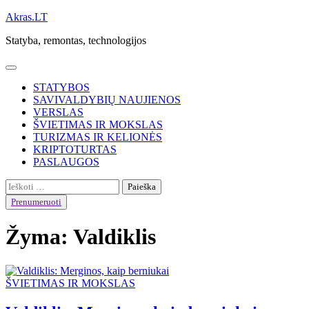
Skip
Akras.LT
to
Statyba, remontas, technologijos
content
STATYBOS
SAVIVALDYBIŲ NAUJIENOS
VERSLAS
ŠVIETIMAS IR MOKSLAS
TURIZMAS IR KELIONĖS
KRIPTOTURTAS
PASLAUGOS
Ieškoti:
Prenumeruoti
Žyma:
Valdiklis
ŠVIETIMAS IR MOKSLAS