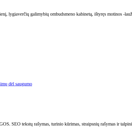
tradienį, lygiaverčių galimybių ombudsmeno kabinetą, ištyręs motinos -
simų dėl saugumo
tų rašymas, turinio kūrimas, straipsnių rašymas ir talpinima