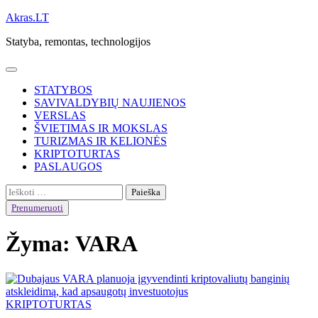
Skip
Akras.LT
to
Statyba, remontas, technologijos
content
STATYBOS
SAVIVALDYBIŲ NAUJIENOS
VERSLAS
ŠVIETIMAS IR MOKSLAS
TURIZMAS IR KELIONĖS
KRIPTOTURTAS
PASLAUGOS
Ieškoti:
Prenumeruoti
Žyma:
VARA
KRIPTOTURTAS