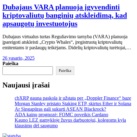
Dubajaus VARA planuoja įgyvendinti
kriptovaliutų banginių atskleidimą, kad
apsaugotų investuotojus
Dubajaus virtualus turtas Reguliavimo tarnyba (VARA) planuoja
įpareigoti atskleisti „Crypto Whales“, įregistruotą kriptovaliutų
emitentams ir paslaugų teikėjams. Didelių kriptovaliutų turėtojai,…
26 vasario, 2025
Paieška
Paieška
Naujausi įrašai
cbXRP gauna paskolą ir užstatą per „Doppler Finance“ bazę
Morgan Stanley pristato Staking ETP, skirtus Ether ir Solana
Ar Singapūras gali sukurti ASEAN Blackrock?
ADA kainų prognozė: FOMC poveikis Cardano
Kauno LEZ gamykloje žuvus darbuotojui, kolegoms kyla
klausimų dėl saugumo