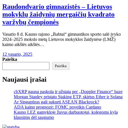
Raudondvario gimnazistės – Lietuvos
mokyklų žaidynių mergaičių kvadrato
varžybų čempionės
Vasario 8 d. Kauno rajono „Babtai“ gimnastikos sporto salė įvyko
2024–2025 mokslo metų Lietuvos mokyklos žaidynėse (LMŽ)
kaimo aikštės aikštės…
12 vasario, 2025
Paieška
Paieška
Naujausi įrašai
cbXRP gauna paskolą ir užstatą per „Doppler Finance“ bazę
Morgan Stanley pristato Staking ETP, skirtus Ether ir Solana
Ar Singapūras gali sukurti ASEAN Blackrock?
ADA kainų prognozė: FOMC poveikis Cardano
Kauno LEZ gamykloje žuvus darbuotojui, kolegoms kyla
klausimų dėl saugumo