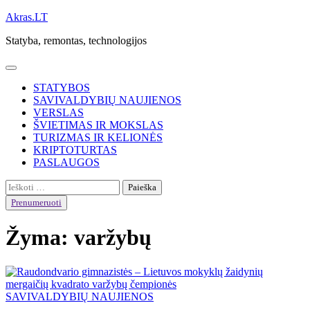
Skip
Akras.LT
to
Statyba, remontas, technologijos
content
STATYBOS
SAVIVALDYBIŲ NAUJIENOS
VERSLAS
ŠVIETIMAS IR MOKSLAS
TURIZMAS IR KELIONĖS
KRIPTOTURTAS
PASLAUGOS
Ieškoti:
Prenumeruoti
Žyma:
varžybų
SAVIVALDYBIŲ NAUJIENOS