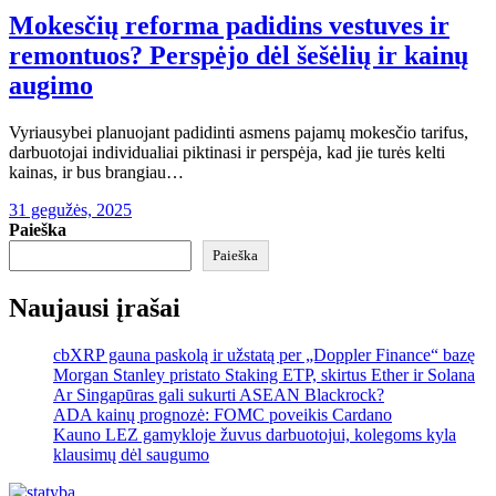
Mokesčių reforma padidins vestuves ir
remontuos? Perspėjo dėl šešėlių ir kainų
augimo
Vyriausybei planuojant padidinti asmens pajamų mokesčio tarifus,
darbuotojai individualiai piktinasi ir perspėja, kad jie turės kelti
kainas, ir bus brangiau…
31 gegužės, 2025
Paieška
Paieška
Naujausi įrašai
cbXRP gauna paskolą ir užstatą per „Doppler Finance“ bazę
Morgan Stanley pristato Staking ETP, skirtus Ether ir Solana
Ar Singapūras gali sukurti ASEAN Blackrock?
ADA kainų prognozė: FOMC poveikis Cardano
Kauno LEZ gamykloje žuvus darbuotojui, kolegoms kyla
klausimų dėl saugumo