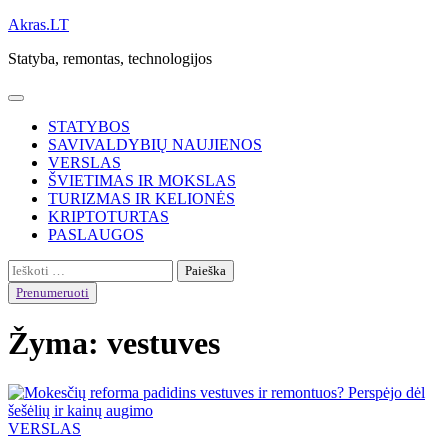
Skip
Akras.LT
to
Statyba, remontas, technologijos
content
STATYBOS
SAVIVALDYBIŲ NAUJIENOS
VERSLAS
ŠVIETIMAS IR MOKSLAS
TURIZMAS IR KELIONĖS
KRIPTOTURTAS
PASLAUGOS
Ieškoti:
Prenumeruoti
Žyma:
vestuves
VERSLAS