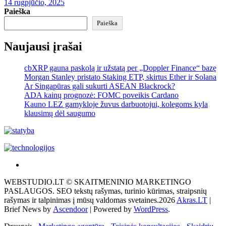
14 rugpjūčio, 2025
Paieška
Paieška
Naujausi įrašai
cbXRP gauna paskolą ir užstatą per „Doppler Finance“ bazę
Morgan Stanley pristato Staking ETP, skirtus Ether ir Solana
Ar Singapūras gali sukurti ASEAN Blackrock?
ADA kainų prognozė: FOMC poveikis Cardano
Kauno LEZ gamykloje žuvus darbuotojui, kolegoms kyla
klausimų dėl saugumo
Akras
–
WEBSTUDIO.LT © SKAITMENINIO MARKETINGO
tai
PASLAUGOS. SEO tekstų rašymas, turinio kūrimas, straipsnių
žemės
rašymas ir talpinimas į mūsų valdomas svetaines.2026
Akras.LT
|
ploto
Brief News by
Ascendoor
| Powered by
WordPress
.
matavimo
vienetas-