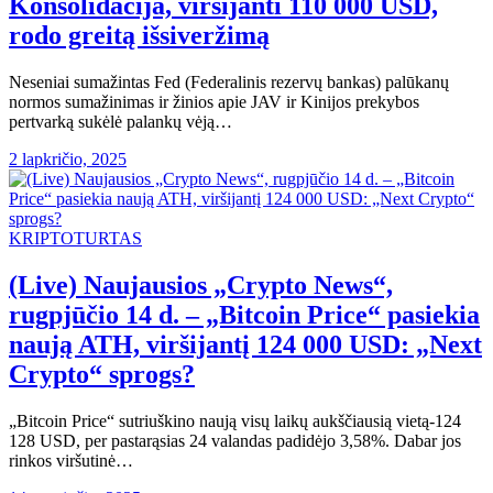
Konsolidacija, viršijanti 110 000 USD,
rodo greitą išsiveržimą
Neseniai sumažintas Fed (Federalinis rezervų bankas) palūkanų
normos sumažinimas ir žinios apie JAV ir Kinijos prekybos
pertvarką sukėlė palankų vėją…
2 lapkričio, 2025
KRIPTOTURTAS
(Live) Naujausios „Crypto News“,
rugpjūčio 14 d. – „Bitcoin Price“ pasiekia
naują ATH, viršijantį 124 000 USD: „Next
Crypto“ sprogs?
„Bitcoin Price“ sutriuškino naują visų laikų aukščiausią vietą-124
128 USD, per pastarąsias 24 valandas padidėjo 3,58%. Dabar jos
rinkos viršutinė…