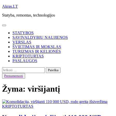
Skip
Akras.LT
to
Statyba, remontas, technologijos
content
STATYBOS
SAVIVALDYBIŲ NAUJIENOS
VERSLAS
ŠVIETIMAS IR MOKSLAS
TURIZMAS IR KELIONĖS
KRIPTOTURTAS
PASLAUGOS
Ieškoti:
Prenumeruoti
Žyma:
viršijantį
KRIPTOTURTAS