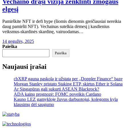
Vechaino drąsi vizija ženklinti žmogaus
elgesį
Pamirškite NFT ir defi hype (šiomis dienomis greičiausiai nereikia
daug pamiršti NFT). Vechainas sutelkia dėmesį į kasdienius
veiksmus-skardinės skardinę, vairuodamas…
14 gegužės, 2025
Paieška
Paieška
Naujausi įrašai
cbXRP gauna paskolą ir užstatą per „Doppler Finance“ bazę
Morgan Stanley pristato Staking ETP, skirtus Ether ir Solana
Ar Singapūras gali sukurti ASEAN Blackrock?
ADA kainų prognozė: FOMC poveikis Cardano
Kauno LEZ gamykloje žuvus darbuotojui, kolegoms kyla
klausimų dėl saugumo