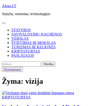
Skip
Akras.LT
to
Statyba, remontas, technologijos
content
STATYBOS
SAVIVALDYBIŲ NAUJIENOS
VERSLAS
ŠVIETIMAS IR MOKSLAS
TURIZMAS IR KELIONĖS
KRIPTOTURTAS
PASLAUGOS
Ieškoti:
Prenumeruoti
Žyma:
vizija
KRIPTOTURTAS