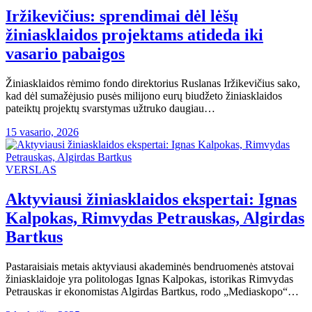
Iržikevičius: sprendimai dėl lėšų
žiniasklaidos projektams atideda iki
vasario pabaigos
Žiniasklaidos rėmimo fondo direktorius Ruslanas Iržikevičius sako,
kad dėl sumažėjusio pusės milijono eurų biudžeto žiniasklaidos
pateiktų projektų svarstymas užtruko daugiau…
15 vasario, 2026
VERSLAS
Aktyviausi žiniasklaidos ekspertai: Ignas
Kalpokas, Rimvydas Petrauskas, Algirdas
Bartkus
Pastaraisiais metais aktyviausi akademinės bendruomenės atstovai
žiniasklaidoje yra politologas Ignas Kalpokas, istorikas Rimvydas
Petrauskas ir ekonomistas Algirdas Bartkus, rodo „Mediaskopo“…