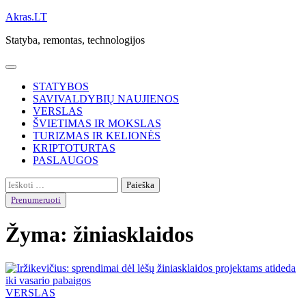
Skip
Akras.LT
to
Statyba, remontas, technologijos
content
STATYBOS
SAVIVALDYBIŲ NAUJIENOS
VERSLAS
ŠVIETIMAS IR MOKSLAS
TURIZMAS IR KELIONĖS
KRIPTOTURTAS
PASLAUGOS
Ieškoti:
Prenumeruoti
Žyma:
žiniasklaidos
VERSLAS