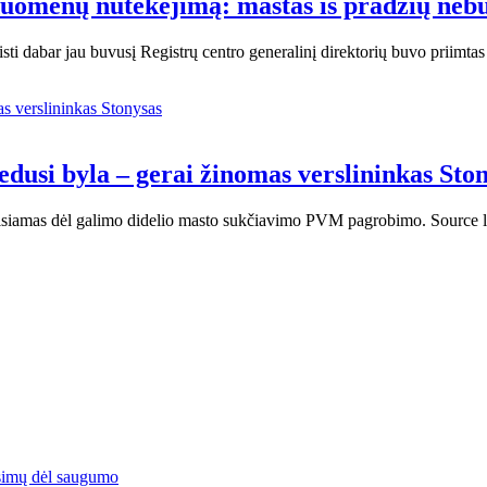
duomenų nutekėjimą: mastas iš pradžių neb
sti dabar jau buvusį Registrų centro generalinį direktorių buvo priimta
usi byla – gerai žinomas verslininkas Sto
teisiamas dėl galimo didelio masto sukčiavimo PVM pagrobimo. Source 
simų dėl saugumo