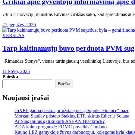
Grikiai apie gyventojų informavimą apie 
Ūkio ir inovacijų ministras Edvinas Grikšas sako, kad sprendimas atlei
27 gegužės, 2026
VERSLAS
Tarp kaltinamųjų buvo perduota PVM suged
„Rimandas Stonys“, vienas turtingiausių verslininkų Lietuvoje, bus 
11 kovo, 2025
Paieška
Paieška
Naujausi įrašai
cbXRP gauna paskolą ir užstatą per „Doppler Finance“ bazę
Morgan Stanley pristato Staking ETP, skirtus Ether ir Solana
Ar Singapūras gali sukurti ASEAN Blackrock?
ADA kainų prognozė: FOMC poveikis Cardano
Kauno LEZ gamykloje žuvus darbuotojui, kolegoms kyla klau