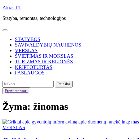
Skip
Akras.LT
to
Statyba, remontas, technologijos
content
STATYBOS
SAVIVALDYBIŲ NAUJIENOS
VERSLAS
ŠVIETIMAS IR MOKSLAS
TURIZMAS IR KELIONĖS
KRIPTOTURTAS
PASLAUGOS
Ieškoti:
Prenumeruoti
Žyma:
žinomas
VERSLAS