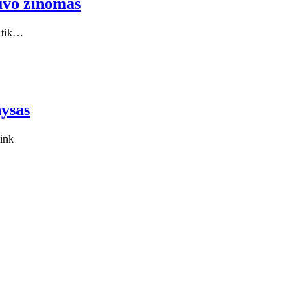
uvo žinomas
s tik…
nysas
link