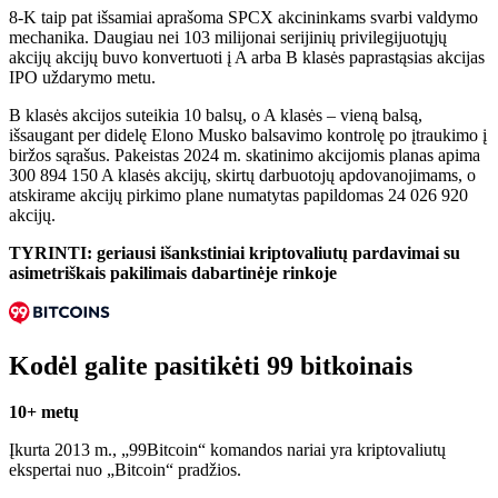
8-K taip pat išsamiai aprašoma SPCX akcininkams svarbi valdymo
mechanika. Daugiau nei 103 milijonai serijinių privilegijuotųjų
akcijų akcijų buvo konvertuoti į A arba B klasės paprastąsias akcijas
IPO uždarymo metu.
B klasės akcijos suteikia 10 balsų, o A klasės – vieną balsą,
išsaugant per didelę Elono Musko balsavimo kontrolę po įtraukimo į
biržos sąrašus. Pakeistas 2024 m. skatinimo akcijomis planas apima
300 894 150 A klasės akcijų, skirtų darbuotojų apdovanojimams, o
atskirame akcijų pirkimo plane numatytas papildomas 24 026 920
akcijų.
TYRINTI: geriausi išankstiniai kriptovaliutų pardavimai su
asimetriškais pakilimais dabartinėje rinkoje
Kodėl galite pasitikėti 99 bitkoinais
10+ metų
Įkurta 2013 m., „99Bitcoin“ komandos nariai yra kriptovaliutų
ekspertai nuo „Bitcoin“ pradžios.