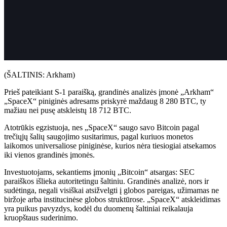
(ŠALTINIS: Arkham)
Prieš pateikiant S-1 paraišką, grandinės analizės įmonė „Arkham“
„SpaceX“ piniginės adresams priskyrė maždaug 8 280 BTC, ty
mažiau nei pusę atskleistų 18 712 BTC.
Atotrūkis egzistuoja, nes „SpaceX“ saugo savo Bitcoin pagal
trečiųjų šalių saugojimo susitarimus, pagal kuriuos monetos
laikomos universaliose piniginėse, kurios nėra tiesiogiai atsekamos
iki vienos grandinės įmonės.
Investuotojams, sekantiems įmonių „Bitcoin“ atsargas: SEC
paraiškos išlieka autoritetingu šaltiniu. Grandinės analizė, nors ir
sudėtinga, negali visiškai atsižvelgti į globos pareigas, užimamas ne
biržoje arba institucinėse globos struktūrose. „SpaceX“ atskleidimas
yra puikus pavyzdys, kodėl du duomenų šaltiniai reikalauja
kruopštaus suderinimo.