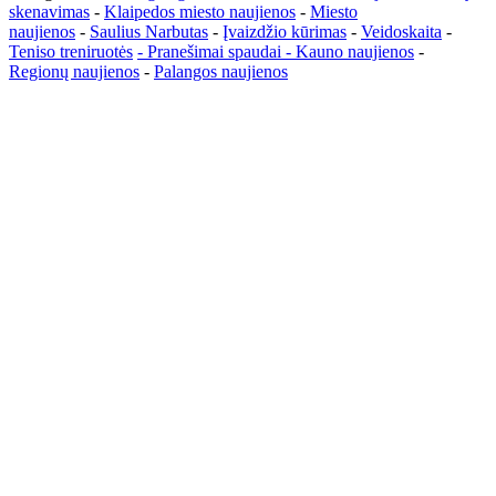
skenavimas
-
Klaipedos miesto naujienos
-
Miesto
naujienos
-
Saulius Narbutas
-
Įvaizdžio kūrimas
-
Veidoskaita
-
Teniso treniruotės
- Pranešimai spaudai -
Kauno naujienos
-
Regionų naujienos
-
Palangos naujienos