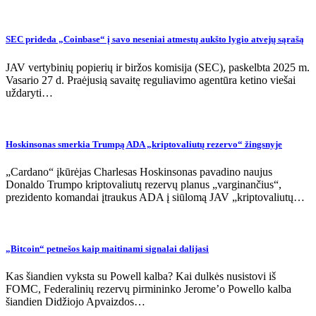
SEC prideda „Coinbase“ į savo neseniai atmestų aukšto lygio atvejų sąrašą
JAV vertybinių popierių ir biržos komisija (SEC), paskelbta 2025 m.
Vasario 27 d. Praėjusią savaitę reguliavimo agentūra ketino viešai
uždaryti…
Hoskinsonas smerkia Trumpą ADA „kriptovaliutų rezervo“ žingsnyje
„Cardano“ įkūrėjas Charlesas Hoskinsonas pavadino naujus
Donaldo Trumpo kriptovaliutų rezervų planus „varginančius“,
prezidento komandai įtraukus ADA į siūlomą JAV „kriptovaliutų…
„Bitcoin“ petnešos kaip maitinami signalai dalijasi
Kas šiandien vyksta su Powell kalba? Kai dulkės nusistovi iš
FOMC, Federalinių rezervų pirmininko Jerome’o Powello kalba
šiandien Didžiojo Apvaizdos…