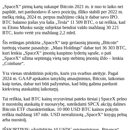
„SpaceX“ pirmą kartą sukaupė Bitcoin 2021 m. ir nuo to laiko nei
papildė, nei parduodavo iš savo pozicijų, išliko stabili per 2022 m.
meškų rinką, 2024 m. perpus mažėjimo ciklą ir dabar savo IPO.
BTC balanso įrašas yra šalia „Tesla“ 11 509 BTC, o tai reiškia, kad
su Elonu Musku susiję subjektai bendrai valdo maždaug 30 221
BTC, kurio vertė yra maždaug 2,2 mlrd.
Šis reitingas priskiria „SpaceX“ tarp geriausių įmonių „Bitcoin“
turėtojų visame pasaulyje. „Mara Holdings“ dabar turi 36 303 BTC,
kuri lenkia „SpaceX“ įmonių kaupimo lyderių sąraše, o pati
„SpaceX“ užima septintąją vietą tarp stebimų įmonių iždo – lenkia
„Coinbase“.
Yra vienas struktūrinis pokytis, kuris yra svarbus ateityje. Pagal
2024 m. GAAP apskaitos taisyklių atnaujinimus, Bitcoin, laikomas
kaip turtas, dabar turi būti pažymėtas, kad būtų galima parduoti
kiekvieną ataskaitinį laikotarpį.
Tai reiškia, kad BTC kainų svyravimai pateks tiesiai į SpaceX pelno
ir nuostolių ataskaitą ir nuosavybę, suteikdami SPCX akcijų dalines
Bitcoin ETF charakteristikas. 10 000 USD BTC kainos pokytis
reiškia maždaug 187 mln. USD nerealizuotą „SpaceX“ knygų pelną
arba nuostolį.
IŠSKIRTINIS: užsidirbkite 10 USDC prisiregistravę „Binance“.