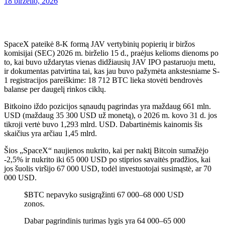
18 birželio, 2026
SpaceX pateikė 8-K formą JAV vertybinių popierių ir biržos
komisijai (SEC) 2026 m. birželio 15 d., praėjus kelioms dienoms po
to, kai buvo uždarytas vienas didžiausių JAV IPO pastaruoju metu,
ir dokumentas patvirtina tai, kas jau buvo pažymėta ankstesniame S-
1 registracijos pareiškime: 18 712 BTC lieka stovėti bendrovės
balanse per daugelį rinkos ciklų.
Bitkoino iždo pozicijos sąnaudų pagrindas yra maždaug 661 mln.
USD (maždaug 35 300 USD už monetą), o 2026 m. kovo 31 d. jos
tikroji vertė buvo 1,293 mlrd. USD. Dabartinėmis kainomis šis
skaičius yra arčiau 1,45 mlrd.
Šios „SpaceX“ naujienos nukrito, kai per naktį Bitcoin sumažėjo
-2,5% ir nukrito iki 65 000 USD po stiprios savaitės pradžios, kai
jos šuolis viršijo 67 000 USD, todėl investuotojai susimąstė, ar 70
000 USD.
$BTC nepavyko susigrąžinti 67 000–68 000 USD
zonos.
Dabar pagrindinis turimas lygis yra 64 000–65 000