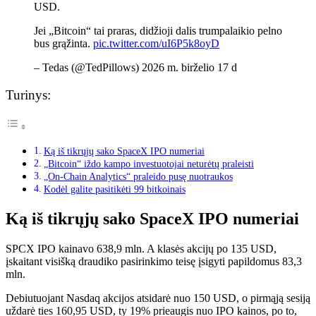
USD.
Jei „Bitcoin“ tai praras, didžioji dalis trumpalaikio pelno
bus grąžinta.
pic.twitter.com/uI6P5k8oyD
– Tedas (@TedPillows) 2026 m. birželio 17 d
Turinys:
Ką iš tikrųjų sako SpaceX IPO numeriai
„Bitcoin“ iždo kampo investuotojai neturėtų praleisti
„On-Chain Analytics“ praleido pusę nuotraukos
Kodėl galite pasitikėti 99 bitkoinais
Ką iš tikrųjų sako SpaceX IPO numeriai
SPCX IPO kainavo 638,9 mln. A klasės akcijų po 135 USD,
įskaitant visišką draudiko pasirinkimo teisę įsigyti papildomus 83,3
mln.
Debiutuojant Nasdaq akcijos atsidarė nuo 150 USD, o pirmąją sesiją
uždarė ties 160,95 USD, ty 19% prieaugis nuo IPO kainos, po to,