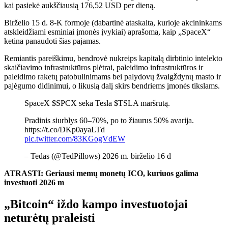
kai pasiekė aukščiausią 176,52 USD per dieną.
Birželio 15 d. 8-K formoje (dabartinė ataskaita, kurioje akcininkams
atskleidžiami esminiai įmonės įvykiai) aprašoma, kaip „SpaceX“
ketina panaudoti šias pajamas.
Remiantis pareiškimu, bendrovė nukreips kapitalą dirbtinio intelekto
skaičiavimo infrastruktūros plėtrai, paleidimo infrastruktūros ir
paleidimo raketų patobulinimams bei palydovų žvaigždynų masto ir
pajėgumo didinimui, o likusią dalį skirs bendriems įmonės tikslams.
SpaceX $SPCX seka Tesla $TSLA maršrutą.
Pradinis siurblys 60–70%, po to žiaurus 50% avarija.
https://t.co/DKp0ayaLTd
pic.twitter.com/83KGogVdEW
– Tedas (@TedPillows) 2026 m. birželio 16 d
ATRASTI: Geriausi memų monetų ICO, kuriuos galima
investuoti 2026 m
„Bitcoin“ iždo kampo investuotojai
neturėtų praleisti