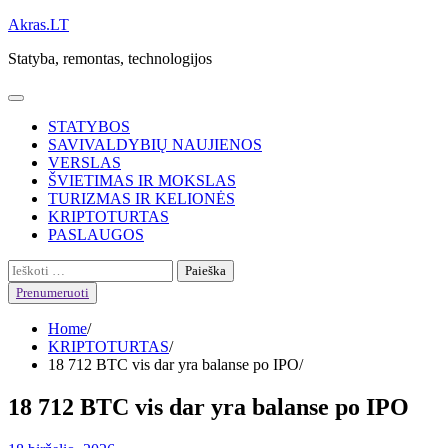
Skip
Akras.LT
to
Statyba, remontas, technologijos
content
STATYBOS
SAVIVALDYBIŲ NAUJIENOS
VERSLAS
ŠVIETIMAS IR MOKSLAS
TURIZMAS IR KELIONĖS
KRIPTOTURTAS
PASLAUGOS
Ieškoti:
Prenumeruoti
Home
KRIPTOTURTAS
18 712 BTC vis dar yra balanse po IPO
18 712 BTC vis dar yra balanse po IPO