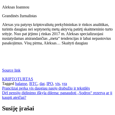
Aleksas Ioannou
Grandinės žurnalistas
Alexas yra patyręs kriptovaliutų prekybininkas ir rinkos analitikas,
turintis daugiau nei septynerių metų aktyvią patirtį skaitmeninio turto
srityje. Nuo pat įėjimo į rinkas 2017 m. Aleksas specializuojasi
nustatydamas atsirandančias „meta“ tendencijas ir labai nepastovius
pasakojimus. Visų pirma, Aleksas… Skaityti daugiau
Source link
KRIPTOTURTAS
Tagged
balanse
,
BTC
,
dar
,
IPO
,
vis
,
yra
Navigacija
Prancūzai perka vis daugiau naujų drabužių ir tekstilės
Dėl pensijų didinimo iškyla dilema: panaudoti „Sodros“ rezervą ar jį
tarp
kaupti ateičiai?
įrašų
Susiję įrašai