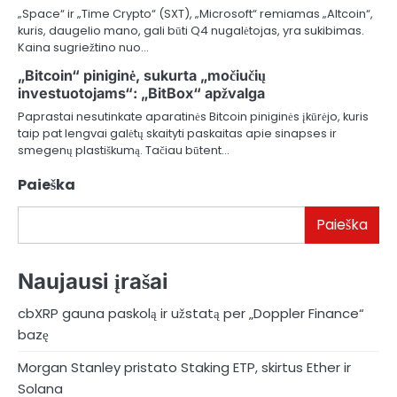
„Space“ ir „Time Crypto“ (SXT), „Microsoft“ remiamas „Altcoin“,
kuris, daugelio mano, gali būti Q4 nugalėtojas, yra sukibimas.
Kaina sugriežtino nuo…
„Bitcoin“ piniginė, sukurta „močiučių
investuotojams“: „BitBox“ apžvalga
Paprastai nesutinkate aparatinės Bitcoin piniginės įkūrėjo, kuris
taip pat lengvai galėtų skaityti paskaitas apie sinapses ir
smegenų plastiškumą. Tačiau būtent…
Paieška
Paieška
Naujausi įrašai
cbXRP gauna paskolą ir užstatą per „Doppler Finance“
bazę
Morgan Stanley pristato Staking ETP, skirtus Ether ir
Solana