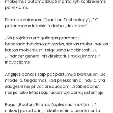
mokėjimus automatizuoti ir pritaikyti konkrečiems
poreikiams.
Pilotas remiamas „Quant on Technology“, „EY“
patarimams ir teisinio darbo „Linklaters“.
„Šis projektas yra galingas pramonės
bendradarbiavimo pavyzdys, skirtas mokėti naujos
kartos mokėjimus“,-teigė Jana Mackintosh, JK
„Finance“ generalinis direktorius mokėjimams ir
inovacijoms.
Anglijos bankas taip pat pastūmėjo bankus link šio
modelio, teigdamas, kad prieskoniniai indėliai yra
saugesni nei privačiai išduodami „StableCoins“,
nes jie laiko lėšas reguliuojamoje bankų sistemoje.
Pagal
„Reuters“
Pilotas išsiplės nuo mokėjimų iš
rinkos į pakartotinį ir skaitmeninio asortimento