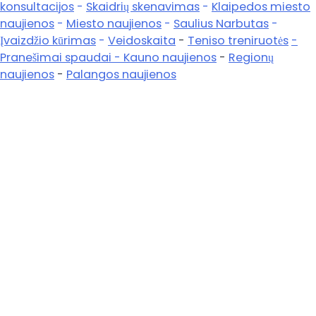
konsultacijos
-
Skaidrių skenavimas
-
Klaipedos miesto
naujienos
-
Miesto naujienos
-
Saulius Narbutas
-
Įvaizdžio kūrimas
-
Veidoskaita
-
Teniso treniruotės
-
Pranešimai spaudai -
Kauno naujienos
-
Regionų
naujienos
-
Palangos naujienos