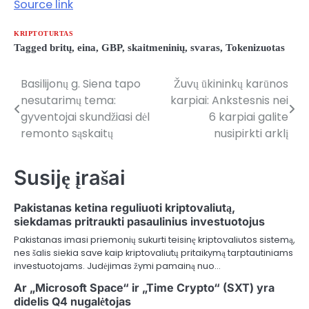
Source link
KRIPTOTURTAS
Tagged
britų
,
eina
,
GBP
,
skaitmeninių
,
svaras
,
Tokenizuotas
Basilijonų g. Siena tapo
Žuvų ūkininkų karūnos
Navigacija
nesutarimų tema:
karpiai: Ankstesnis nei
tarp
gyventojai skundžiasi dėl
6 karpiai galite
remonto sąskaitų
nusipirkti arklį
įrašų
Susiję įrašai
Pakistanas ketina reguliuoti kriptovaliutą,
siekdamas pritraukti pasaulinius investuotojus
Pakistanas imasi priemonių sukurti teisinę kriptovaliutos sistemą,
nes šalis siekia save kaip kriptovaliutų pritaikymą tarptautiniams
investuotojams. Judėjimas žymi pamainą nuo…
Ar „Microsoft Space“ ir „Time Crypto“ (SXT) yra
didelis Q4 nugalėtojas