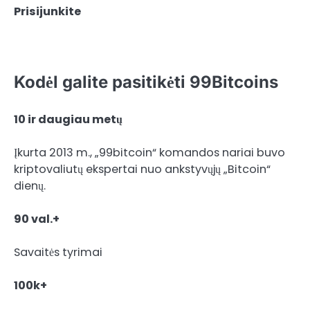
Prisijunkite
Kodėl galite pasitikėti 99Bitcoins
10 ir daugiau metų
Įkurta 2013 m., „99bitcoin“ komandos nariai buvo
kriptovaliutų ekspertai nuo ankstyvųjų „Bitcoin“
dienų.
90 val.+
Savaitės tyrimai
100k+