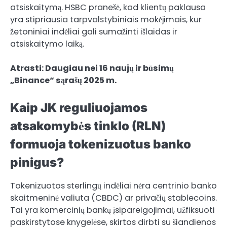
atsiskaitymą. HSBC pranešė, kad klientų paklausa
yra stipriausia tarpvalstybiniais mokėjimais, kur
žetoniniai indėliai gali sumažinti išlaidas ir
atsiskaitymo laiką.
Atrasti:
Daugiau nei 16 naujų ir būsimų
„Binance“ sąrašų 2025 m.
Kaip JK reguliuojamos
atsakomybės tinklo (RLN)
formuoja tokenizuotus banko
pinigus?
Tokenizuotos sterlingų indėliai nėra centrinio banko
skaitmeninė valiuta (CBDC) ar privačių stablecoins.
Tai yra komercinių bankų įsipareigojimai, užfiksuoti
paskirstytose knygelėse, skirtos dirbti su šiandienos