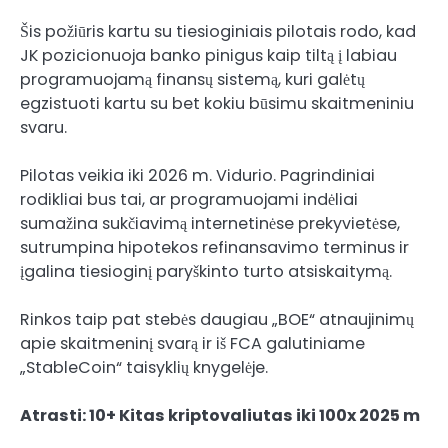
Šis požiūris kartu su tiesioginiais pilotais rodo, kad
JK pozicionuoja banko pinigus kaip tiltą į labiau
programuojamą finansų sistemą, kuri galėtų
egzistuoti kartu su bet kokiu būsimu skaitmeniniu
svaru.
Pilotas veikia iki 2026 m. Vidurio. Pagrindiniai
rodikliai bus tai, ar programuojami indėliai
sumažina sukčiavimą internetinėse prekyvietėse,
sutrumpina hipotekos refinansavimo terminus ir
įgalina tiesioginį paryškinto turto atsiskaitymą.
Rinkos taip pat stebės daugiau „BOE“ atnaujinimų
apie skaitmeninį svarą ir iš FCA galutiniame
„StableCoin“ taisyklių knygelėje.
Atrasti:
10+ Kitas kriptovaliutas iki 100x 2025 m