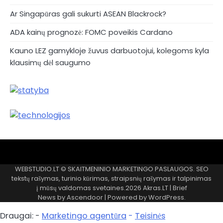
Ar Singapūras gali sukurti ASEAN Blackrock?
ADA kainų prognozė: FOMC poveikis Cardano
Kauno LEZ gamykloje žuvus darbuotojui, kolegoms kyla
klausimų dėl saugumo
Akras
–
WEBSTUDIO.LT © SKAITMENINIO MARKETINGO PASLAUGOS. SEO
tai
tekstų rašymas, turinio kūrimas, straipsnių rašymas ir talpinimas
žemės
į mūsų valdomas svetaines.2026
Akras.LT
| Brief
ploto
News by
Ascendoor
| Powered by
WordPress
.
matavimo
vienetas-
Draugai: -
Marketingo agentūra
-
Teisinės
Pagrindinis