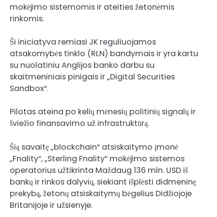
mokėjimo sistemomis ir ateities žetonėmis
rinkomis.
Ši iniciatyva remiasi JK reguliuojamos
atsakomybės tinklo (RLN) bandymais ir yra kartu
su nuolatiniu Anglijos banko darbu su
skaitmeniniais pinigais ir „Digital Securities
Sandbox“.
Pilotas ateina po kelių mėnesių politinių signalų ir
šviežio finansavimo už infrastruktūrą.
Šią savaitę „blockchain“ atsiskaitymo įmonė
„Fnality“, „Sterling Fnality“ mokėjimo sistemos
operatorius
užtikrinta
Maždaug 136 mln. USD iš
bankų ir rinkos dalyvių, siekiant išplėsti didmeninę
prekybą, žetonų atsiskaitymų bėgelius Didžiojoje
Britanijoje ir užsienyje.