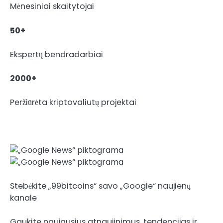
Mėnesiniai skaitytojai
50+
Ekspertų bendradarbiai
2000+
Peržiūrėta kriptovaliutų projektai
Stebėkite „99bitcoins“ savo „Google“ naujienų
kanale
Gaukite naujausius atnaujinimus, tendencijas ir