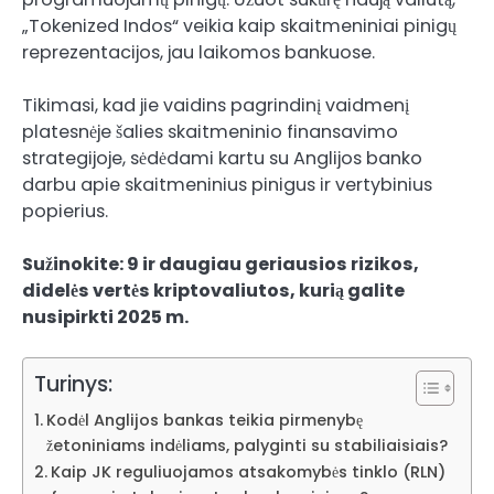
„Tokenized Indos“ veikia kaip skaitmeniniai pinigų
reprezentacijos, jau laikomos bankuose.
Tikimasi, kad jie vaidins pagrindinį vaidmenį
platesnėje šalies skaitmeninio finansavimo
strategijoje, sėdėdami kartu su Anglijos banko
darbu apie skaitmeninius pinigus ir vertybinius
popierius.
Sužinokite: 9 ir daugiau geriausios rizikos,
didelės vertės kriptovaliutos, kurią galite
nusipirkti 2025 m.
Turinys:
Kodėl Anglijos bankas teikia pirmenybę
žetoniniams indėliams, palyginti su stabiliaisiais?
Kaip JK reguliuojamos atsakomybės tinklo (RLN)