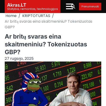
Skip
Akras.LT
Prenumeruoti
to
Statyba, remontas, technologijos
content
Home
KRIPTOTURTAS
Ar britų svaras eina skaitmeniniu? Tokenizuotas
GBP?
Ar britų svaras eina
skaitmeniniu? Tokenizuotas
GBP?
27 rugsėjo, 2025