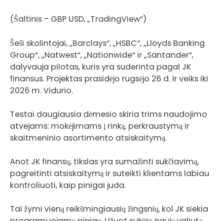
(Šaltinis – GBP USD, „TradingView“)
Šeši skolintojai, „Barclays“, „HSBC“, „Lloyds Banking
Group“, „Natwest“, „Nationwide“ ir „Santander“,
dalyvauja pilotas, kuris yra
suderinta
pagal JK
finansus. Projektas prasidėjo rugsėjo 26 d. Ir veiks iki
2026 m. Vidurio.
Testai daugiausia dėmesio skiria trims naudojimo
atvejams: mokėjimams į rinką, perkraustymą ir
skaitmeninio asortimento atsiskaitymą.
Anot JK ​​finansų, tikslas yra sumažinti sukčiavimą,
pagreitinti atsiskaitymą ir suteikti klientams labiau
kontroliuoti, kaip pinigai juda.
Tai žymi vieną reikšmingiausių žingsnių, kol JK siekia
programuojamų pinigų. Užuot sukūrę naują valiutą,