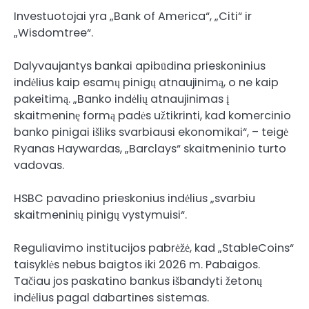
Investuotojai yra „Bank of America“, „Citi“ ir
„Wisdomtree“.
Dalyvaujantys bankai apibūdina prieskoninius
indėlius kaip esamų pinigų atnaujinimą, o ne kaip
pakeitimą. „Banko indėlių atnaujinimas į
skaitmeninę formą padės užtikrinti, kad komercinio
banko pinigai išliks svarbiausi ekonomikai“, – teigė
Ryanas Haywardas, „Barclays“ skaitmeninio turto
vadovas.
HSBC pavadino prieskonius indėlius „svarbiu
skaitmeninių pinigų vystymuisi“.
Reguliavimo institucijos pabrėžė, kad „StableCoins“
taisyklės nebus baigtos iki 2026 m. Pabaigos.
Tačiau jos paskatino bankus išbandyti žetonų
indėlius pagal dabartines sistemas.