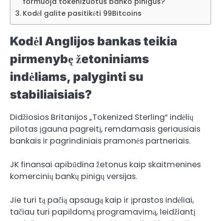
formuoja tokenizuotus banko pinigus?
Kodėl galite pasitikėti 99Bitcoins
Kodėl Anglijos bankas teikia
pirmenybę žetoniniams
indėliams, palyginti su
stabiliaisiais?
Didžiosios Britanijos „Tokenized Sterling“ indėlių
pilotas įgauna pagreitį, remdamasis geriausiais
bankais ir pagrindiniais pramonės partneriais.
JK finansai apibūdina žetonus kaip skaitmenines
komercinių bankų pinigų versijas.
Jie turi tą pačią apsaugą kaip ir įprastos indėliai,
tačiau turi papildomą programavimą, leidžiantį