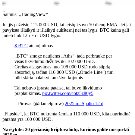
Šaltinis: „TradingView“
Jei jis pažeistų 115 000 USD, tai leistų į savo 50 dienų EMA. Jei jai
pavyksta išlaikyti ir išlaikyti aukštesnį nei tas lygis, BTC kaina gali
judėti link 125 761 USD lygio.
$ BTC
atnaujinimas
„BTC“ smogė naujiems „Aths“, tada perbraukė per
visas likvidumo dėžutes iki 102 000 USD.
Greitas atsigavimas nuo 108 000 USD rodo stiprią
absorbciją, tačiau 116 000 USD („Oracle Line“) turi
būti skirta palaikyti aukštyn kojomis.
Tai nebuvo įprasta pataisa, tai buvo likvidumo
praplaukimas.
pic.twitter.com/cotz5z80y5
– Pirovas (@danielpirow)
2025 m. Spalio 12 d
„Flipside“, jei BTC nukrenta žemiau 110 000 USD, kita pagrindinė
parama yra 100 000 USD.
Naršykite: 20 geriausių kriptovaliutų, kuriuos galite nusipirkti
2025 m.