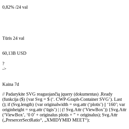
0,82% /24 val
Tūris 24 val
60,13B USD
?
->
Kaina 7d
// Padarykite SVG reaguojančią jquery (dokumentas) .Ready
(funkcija ($) {var Svg = $ (‘. CWP-Graph-Container SVG’). Last
(); if (Svg.length) {var originalwidth = svg.attr (‘plotis’) || ‘160’; var
originheight = svg.attr (‘ūgis’) | | (! Svg.Attr (‘ViewBox’)) {Svg.Attr
(‘ViewBox’, ‘0 0’ + originalus plotis + ” + originalus); Svg.Attr
(„PresercerSectRatio“, „XMIDYMID MEET“);