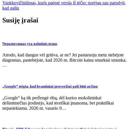
tarp
Vankkevičiūdimas, kuris paėmė verslą iš tėčio: norėjau sau parodyti,
įrašų
kad galiu
Susiję įrašai
Nepastovumas yra galutinis testas
Atrodo, kad dangus vėl griūva, ar ne? Jei pastaruoju metu stebėjote
diagramas, pastebėjote, kad 2026 m. Bitcoin kaina smarkiai smunka,
…
„Google“ teigia, kad kvantiniai proveržiai gali būti arčiau
„Google“ ką tik peržengė ribą, dėl kurios mokslininkai
dešimtmečius įrodinėjo, kad teoriškai įmanoma, bet praktiškai
nepasiekiama. 2026 m. vasario 9…