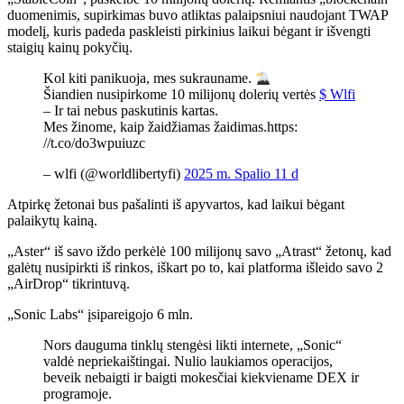
duomenimis, supirkimas buvo atliktas palaipsniui naudojant TWAP
modelį, kuris padeda paskleisti pirkinius laikui bėgant ir išvengti
staigių kainų pokyčių.
Kol kiti panikuoja, mes sukrauname.
Šiandien nusipirkome 10 milijonų dolerių vertės
$ Wlfi
– Ir tai nebus paskutinis kartas.
Mes žinome, kaip žaidžiamas žaidimas.https:
//t.co/do3wpuiuzc
– wlfi (@worldlibertyfi)
2025 m. Spalio 11 d
Atpirkę žetonai bus pašalinti iš apyvartos, kad laikui bėgant
palaikytų kainą.
„Aster“ iš savo iždo perkėlė 100 milijonų savo „Atrast“ žetonų, kad
galėtų nusipirkti iš rinkos, iškart po to, kai platforma išleido savo 2
„AirDrop“ tikrintuvą.
„Sonic Labs“ įsipareigojo 6 mln.
Nors dauguma tinklų stengėsi likti internete, „Sonic“
valdė nepriekaištingai. Nulio laukiamos operacijos,
beveik nebaigti ir baigti mokesčiai kiekviename DEX ir
programoje.