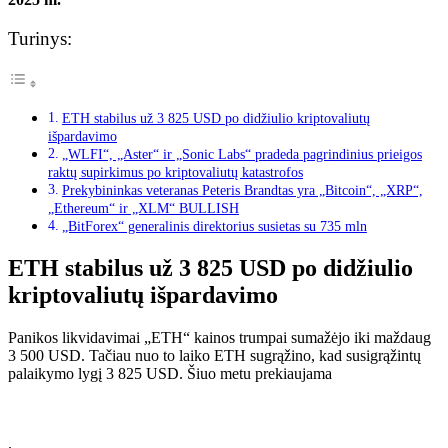
Turinys:
ETH stabilus už 3 825 USD po didžiulio kriptovaliutų
išpardavimo
„WLFI“, „Aster“ ir „Sonic Labs“ pradeda pagrindinius prieigos
raktų supirkimus po kriptovaliutų katastrofos
Prekybininkas veteranas Peteris Brandtas yra „Bitcoin“, „XRP“,
„Ethereum“ ir „XLM“ BULLISH
„BitForex“ generalinis direktorius susietas su 735 mln
ETH stabilus už 3 825 USD po didžiulio
kriptovaliutų išpardavimo
Panikos likvidavimai „ETH“ kainos trumpai sumažėjo iki maždaug
3 500 USD. Tačiau nuo to laiko ETH sugrąžino, kad susigrąžintų
palaikymo lygį 3 825 USD. Šiuo metu prekiaujama
.