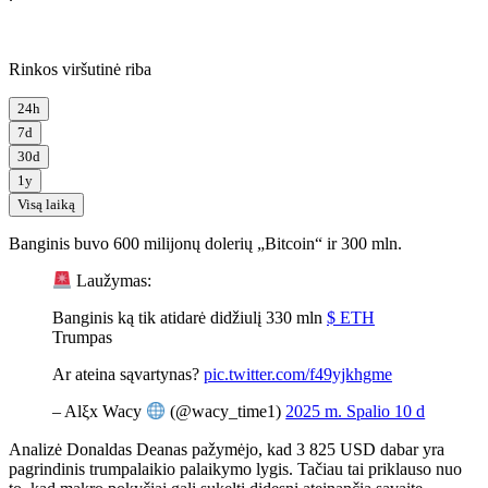
Rinkos viršutinė riba
24h
7d
30d
1y
Visą laiką
Banginis buvo 600 milijonų dolerių „Bitcoin“ ir 300 mln.
Laužymas:
Banginis ką tik atidarė didžiulį 330 mln
$ ETH
Trumpas
Ar ateina sąvartynas?
pic.twitter.com/f49yjkhgme
– Alξx Wacy
(@wacy_time1)
2025 m. Spalio 10 d
Analizė Donaldas Deanas pažymėjo, kad 3 825 USD dabar yra
pagrindinis trumpalaikio palaikymo lygis. Tačiau tai priklauso nuo