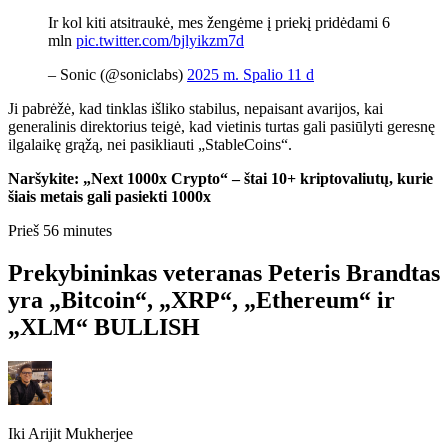
Ir kol kiti atsitraukė, mes žengėme į priekį pridėdami 6
mln
pic.twitter.com/bjlyikzm7d
– Sonic (@soniclabs)
2025 m. Spalio 11 d
Ji pabrėžė, kad tinklas išliko stabilus, nepaisant avarijos, kai
generalinis direktorius teigė, kad vietinis turtas gali pasiūlyti geresnę
ilgalaikę grąžą, nei pasikliauti „StableCoins“.
Naršykite: „Next 1000x Crypto“ – štai 10+ kriptovaliutų, kurie
šiais metais gali pasiekti 1000x
Prieš 56 minutes
Prekybininkas veteranas Peteris Brandtas
yra „Bitcoin“, „XRP“, „Ethereum“ ir
„XLM“ BULLISH
Iki
Arijit Mukherjee