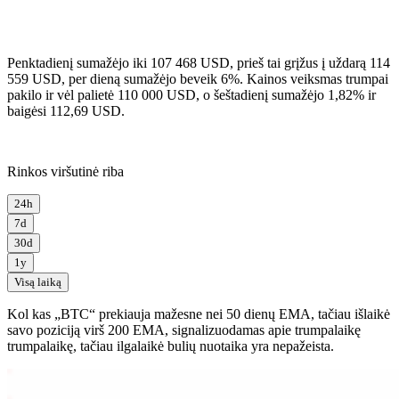
Penktadienį sumažėjo iki 107 468 USD, prieš tai grįžus į uždarą 114
559 USD, per dieną sumažėjo beveik 6%. Kainos veiksmas trumpai
pakilo ir vėl palietė 110 000 USD, o šeštadienį sumažėjo 1,82% ir
baigėsi 112,69 USD.
Rinkos viršutinė riba
24h
7d
30d
1y
Visą laiką
Kol kas „BTC“ prekiauja mažesne nei 50 dienų EMA, tačiau išlaikė
savo poziciją virš 200 EMA, signalizuodamas apie trumpalaikę
trumpalaikę, tačiau ilgalaikė bulių nuotaika yra nepažeista.