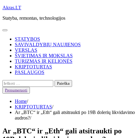
Skip
Akras.LT
to
Statyba, remontas, technologijos
content
STATYBOS
SAVIVALDYBIŲ NAUJIENOS
VERSLAS
ŠVIETIMAS IR MOKSLAS
TURIZMAS IR KELIONĖS
KRIPTOTURTAS
PASLAUGOS
Ieškoti:
Prenumeruoti
Home
KRIPTOTURTAS
Ar „BTC“ ir „Eth“ gali atsitraukti po 19B dolerių likvidavimo
audros?
Ar „BTC“ ir „Eth“ gali atsitraukti po