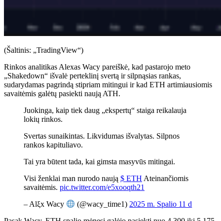
(Šaltinis: „TradingView“)
Rinkos analitikas Alexas Wacy pareiškė, kad pastarojo meto
„Shakedown“ išvalė perteklinį svertą ir silpnąsias rankas,
sudarydamas pagrindą stipriam mitingui ir kad ETH artimiausiomis
savaitėmis galėtų pasiekti naują ATH.
Juokinga, kaip tiek daug „ekspertų“ staiga reikalauja
lokių rinkos.
Svertas sunaikintas. Likvidumas išvalytas. Silpnos
rankos kapituliavo.
Tai yra būtent tada, kai gimsta masyvūs mitingai.
Visi ženklai man nurodo naują
$ ETH
Ateinančiomis
savaitėmis.
pic.twitter.com/e5xooqth21
– Alξx Wacy
(@wacy_time1)
2025 m. Spalio 11 d
Pasak Wacy, ETH spalio mėnesį galėjo pasiekti nuo 4 300 iki 5 175