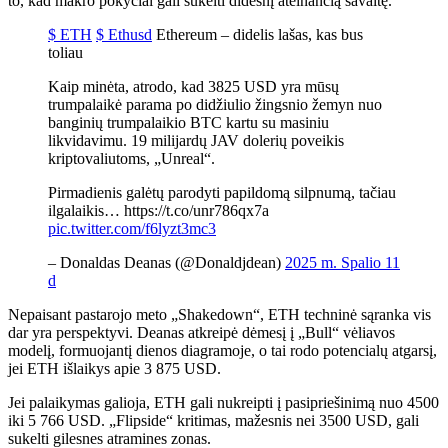
to, kad makro pokyčiai gali sukelti didesnį ateinančią savaitę.
$ ETH
$ Ethusd
Ethereum – didelis lašas, kas bus
toliau
Kaip minėta, atrodo, kad 3825 USD yra mūsų
trumpalaikė parama po didžiulio žingsnio žemyn nuo
banginių trumpalaikio BTC kartu su masiniu
likvidavimu. 19 milijardų JAV dolerių poveikis
kriptovaliutoms, „Unreal“.
Pirmadienis galėtų parodyti papildomą silpnumą, tačiau
ilgalaikis… https://t.co/unr786qx7a
pic.twitter.com/f6lyzt3mc3
– Donaldas Deanas (@Donaldjdean)
2025 m. Spalio 11
d
Nepaisant pastarojo meto „Shakedown“, ETH techninė sąranka vis
dar yra perspektyvi. Deanas atkreipė dėmesį į „Bull“ vėliavos
modelį, formuojantį dienos diagramoje, o tai rodo potencialų atgarsį,
jei ETH išlaikys apie 3 875 USD.
Jei palaikymas galioja, ETH gali nukreipti į pasipriešinimą nuo 4500
iki 5 766 USD. „Flipside“ kritimas, mažesnis nei 3500 USD, gali
sukelti gilesnes atramines zonas.