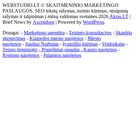
WEBSTUDIO.LT © SKAITMENINIO MARKETINGO
tai
PASLAUGOS. SEO tekstų rašymas, turinio kūrimas, straipsnių
žemės
rašymas ir talpinimas į mūsų valdomas svetaines.2026
Akras.LT
|
ploto
Brief News by
Ascendoor
| Powered by
WordPress
.
matavimo
vienetas-
Draugai: -
Marketingo agentūra
-
Teisinės konsultacijos
-
Skaidrių
Pagrindinis
skenavimas
-
Klaipedos miesto naujienos
-
Miesto
naujienos
-
Saulius Narbutas
-
Įvaizdžio kūrimas
-
Veidoskaita
-
Teniso treniruotės
- Pranešimai spaudai -
Kauno naujienos
-
Regionų naujienos
-
Palangos naujienos