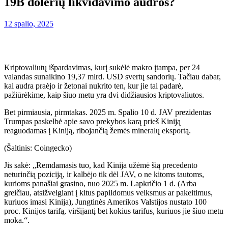
19B dolerių likvidavimo audros?
12 spalio, 2025
Kriptovaliutų išpardavimas, kurį sukėlė makro įtampa, per 24
valandas sunaikino 19,37 mlrd. USD svertų sandorių. Tačiau dabar,
kai audra praėjo ir žetonai nukrito ten, kur jie tai padarė,
pažiūrėkime, kaip šiuo metu yra dvi didžiausios kriptovaliutos.
Bet pirmiausia, pirmtakas. 2025 m. Spalio 10 d. JAV prezidentas
Trumpas paskelbė apie savo prekybos karą prieš Kiniją
reaguodamas į Kiniją, ribojančią žemės mineralų eksportą.
(Šaltinis: Coingecko)
Jis sakė: „Remdamasis tuo, kad Kinija užėmė šią precedento
neturinčią poziciją, ir kalbėjo tik dėl JAV, o ne kitoms tautoms,
kurioms panašiai grasino, nuo 2025 m. Lapkričio 1 d. (Arba
greičiau, atsižvelgiant į kitus papildomus veiksmus ar pakeitimus,
kuriuos imasi Kinija), Jungtinės Amerikos Valstijos nustato 100
proc. Kinijos tarifą, viršijantį bet kokius tarifus, kuriuos jie šiuo metu
moka.“.