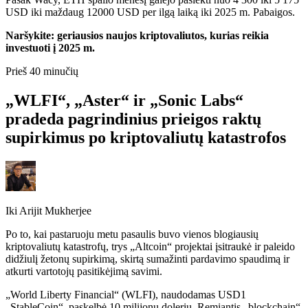
USD iki maždaug 12000 USD per ilgą laiką iki 2025 m. Pabaigos.
Naršykite: geriausios naujos kriptovaliutos, kurias reikia
investuoti į 2025 m.
Prieš 40 minučių
„WLFI“, „Aster“ ir „Sonic Labs“
pradeda pagrindinius prieigos raktų
supirkimus po kriptovaliutų katastrofos
Iki
Arijit Mukherjee
Po to, kai pastaruoju metu pasaulis buvo vienos blogiausių
kriptovaliutų katastrofų, trys „Altcoin“ projektai įsitraukė ir paleido
didžiulį žetonų supirkimą, skirtą sumažinti pardavimo spaudimą ir
atkurti vartotojų pasitikėjimą savimi.
„World Liberty Financial“ (WLFI), naudodamas USD1
„StableCoin“, paskelbė 10 milijonų dolerių. Remiantis „blockchain“