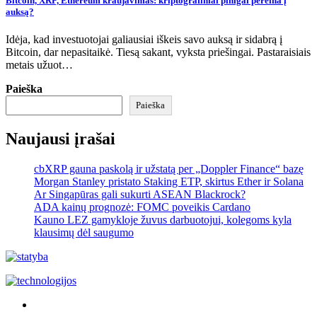
Bitcoin, XRP, Ethereum kraujavimas: kriptografiniai pinigai pereina į
auksą?
Idėja, kad investuotojai galiausiai iškeis savo auksą ir sidabrą į
Bitcoin, dar nepasitaikė. Tiesą sakant, vyksta priešingai. Pastaraisiais
metais užuot…
Paieška
Paieška
Naujausi įrašai
cbXRP gauna paskolą ir užstatą per „Doppler Finance“ bazę
Morgan Stanley pristato Staking ETP, skirtus Ether ir Solana
Ar Singapūras gali sukurti ASEAN Blackrock?
ADA kainų prognozė: FOMC poveikis Cardano
Kauno LEZ gamykloje žuvus darbuotojui, kolegoms kyla
klausimų dėl saugumo
Akras
–