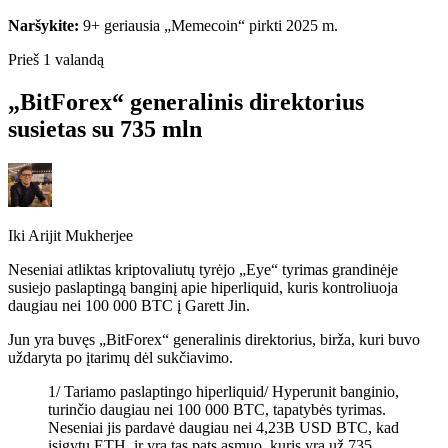
Naršykite:
9+ geriausia „Memecoin“ pirkti 2025 m.
Prieš 1 valandą
„BitForex“ generalinis direktorius
susietas su 735 mln
Iki
Arijit Mukherjee
Neseniai atliktas kriptovaliutų tyrėjo „Eye“ tyrimas grandinėje
susiejo paslaptingą banginį apie hiperliquid, kuris kontroliuoja
daugiau nei 100 000 BTC į Garett Jin.
Jun yra buvęs „BitForex“ generalinis direktorius, birža, kuri buvo
uždaryta po įtarimų dėl sukčiavimo.
1/ Tariamo paslaptingo hiperliquid/ Hyperunit banginio,
turinčio daugiau nei 100 000 BTC, tapatybės tyrimas.
Neseniai jis pardavė daugiau nei 4,23B USD BTC, kad
įsigytų ETH, ir yra tas pats asmuo, kuris yra už 735