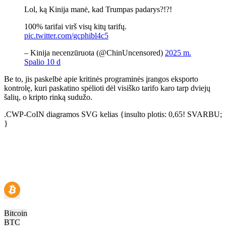
Lol, ką Kinija manė, kad Trumpas padarys?!?!
100% tarifai virš visų kitų tarifų.
pic.twitter.com/gcphibl4c5
– Kinija necenzūruota (@ChinUncensored)
2025 m.
Spalio 10 d
Be to, jis paskelbė apie kritinės programinės įrangos eksporto
kontrolę, kuri paskatino spėlioti dėl visiško tarifo karo tarp dviejų
šalių, o kripto rinką sudužo.
.CWP-CoIN diagramos SVG kelias {insulto plotis: 0,65! SVARBU;
}
Bitcoin
BTC