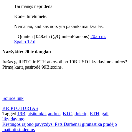
Tai manęs neprideda.
Kodėl turėtumėte.
Nemanau, kad kas nors yra pakankamai kvailas.
– Quinten | 048.eth (@QuintenFrancois)
2025 m.
Spalio 12 d
Naršykite: 20 ir daugiau
Įrašas gali BTC ir ETH atkovoti po 19B USD likvidavimo audros?
Pirmą kartą pasirodė 99Bitcoins.
Source link
KRIPTOTURTAS
Tagged
19B
,
atsitraukti
,
audros
,
BTC
,
dolerių
,
ETH
,
gali
,
likvidavimo
Navigacija
Kretingos rajono pavyzdys: Pats Darbėnai gimnastika pradėjo
maitinti studentus