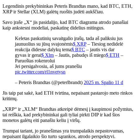
Legendinis prekybininkas Peteris Brandtas mano, kad BTC, ETH,
XRP ir Stellar (XLM) galėtų ruoštis judėti aukščiau.
Savo įraše „X“ jis pasidalijo, kad BTC diagrama atrodo panašiai
kaip ankstesni modeliai, paskatinę didelius mitingus.
Keletas paskutinių savaitgalio įrašų, tada aš paliksiu jus
jaunuolius su jūsų svajonėmis
$ XRP
– Tiesiog nedidelė
reakcija didesne dalykų tema
$ BTC
– jautis vis dar
gyvas ir gerai
$ Xlm
– Jautis, pabudęs iš miego
$ ETH
–
Paruoštas rokenrolui
Jei persigalvosiu, aš jums pranešiu
pic.twitter.com/rl1nvetysn
– Peteris Brandtas (@peterlbrandt)
2025 m. Spalio 11 d
Jis taip pat sakė, kad ETH tvirtina, nepaisant pastarojo meto rinkos
kritimų.
„XRP“ ir „XLM“ Brandtas atkreipė dėmesį į kaupimosi požymius,
tai reiškia, kad prekybininkai gali tyliai pirkti DIP ir kad šios
monetos galėtų eiti panašiu keliu į viršų.
Trumpai tariant, jo pranešimas yra trumpalaikis nepastovumas,
nepaisant ilgalaikio šio turto sąrankos, atrodo perspektyvi.