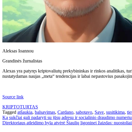
Aleksas Ioannou
Grandinės žurnalistas
Alexas yra patyręs kriptovaliutų prekybininkas ir rinkos analitikas, tur
nustatydamas naujas „meta“ tendencijas ir labai nepastovius pasakoj
Source link
KRIPTOTURTAS
Tagged
atšaukia
,
balsavimas
,
Cardano
,
sabotavo
,
Save
,
susitikimą
,
ti
Navigacija
Ką sukčiai gali padaryti su jūsų adresu ir socialinio draudimo numeriu
Direktoriaus atleidimo byla atvėrė Šiaulių ligoninei žaizdas: nuostolia
tarp