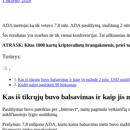
1 birželio, 2026
ADA turėtojai ką tik vetavo 7,8 mln. ADA pasiūlymą, maždaug 2 mln. 
Šis rezultatas yra svarbus ne tik vienai konferencijai. Tai aiškiausias 
ATRASK: Kitas 1000 kartų kriptovaliutų brangakmenis, prieš ta
Turinys:
Kas iš tikrųjų buvo balsavimas ir kaip jis nužudė 2 mln. USD pasiū
Kodėl galite pasitikėti 99 bitkoinais
Kas iš tikrųjų buvo balsavimas ir kaip ji
Pasiūlymas buvo pateiktas per „Intersect“, narių pagrindu veikiančią
aukščiausiojo lygio susitikimą.
Prašymas: 7,8 milijono ADA, kurio kaina balsavimo metu buvo maždaug
finansuoja nieko negalvodami.