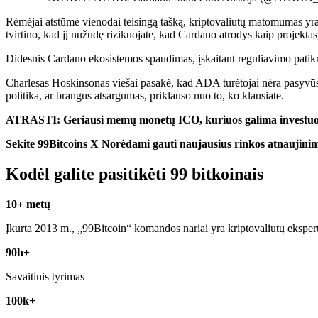
Rėmėjai atstūmė vienodai teisingą tašką, kriptovaliutų matomumas yra 
tvirtino, kad jį nužudę rizikuojate, kad Cardano atrodys kaip projektas
Didesnis Cardano ekosistemos spaudimas, įskaitant reguliavimo patikrin
Charlesas Hoskinsonas viešai pasakė, kad ADA turėtojai nėra pasyvūs ž
politika, ar brangus atsargumas, priklauso nuo to, ko klausiate.
ATRASTI: Geriausi memų monetų ICO, kuriuos galima investuo
Sekite 99Bitcoins
X
Norėdami gauti naujausius rinkos atnaujini
Kodėl galite pasitikėti 99 bitkoinais
10+ metų
Įkurta 2013 m., „99Bitcoin“ komandos nariai yra kriptovaliutų eksper
90h+
Savaitinis tyrimas
100k+