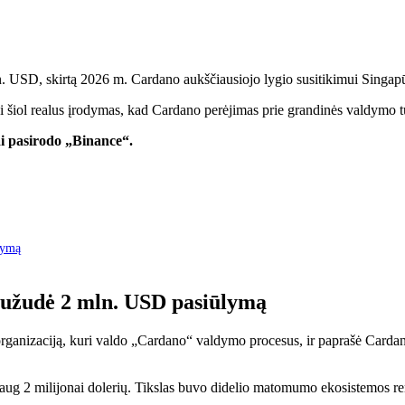
USD, skirtą 2026 m. Cardano aukščiausiojo lygio susitikimui Singapūre
iki šiol realus įrodymas, kad Cardano perėjimas prie grandinės valdymo tu
i pasirodo „Binance“.
lymą
s nužudė 2 mln. USD pasiūlymą
 organizaciją, kuri valdo „Cardano“ valdymo procesus, ir paprašė Carda
 2 milijonai dolerių. Tikslas buvo didelio matomumo ekosistemos reng