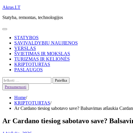
Skip
Akras.LT
to
Statyba, remontas, technologijos
content
STATYBOS
SAVIVALDYBIŲ NAUJIENOS
VERSLAS
ŠVIETIMAS IR MOKSLAS
TURIZMAS IR KELIONĖS
KRIPTOTURTAS
PASLAUGOS
Ieškoti:
Prenumeruoti
Home
KRIPTOTURTAS
Ar Cardano tiesiog sabotavo save? Balsavimas atšaukia Cardano
Ar Cardano tiesiog sabotavo save? Balsavi