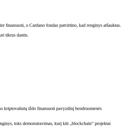
 finansuoti, o Cardano fondas patvirtino, kad renginys atšauktas.
ri tikrus dantis.
no kriptovaliutų iždo finansuoti pavyzdinį bendruomenės
inys, toks demonstravimas, kurį kiti „blockchain“ projektai