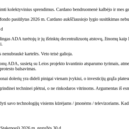
riimti kolektyvinius sprendimus. Cardano bendruomenė kalbėjo ir mes ge
 fondo pasiūlytas 2026 m. Cardano aukščiausiojo lygio susitikimas ne
 d
alingas ADA turėtojų ir jų išrinktų decentralizuotų atstovų, žinomų kai
i.
 nenubraukė kartelės. Veto teisė galioja.
jonų ADA, susietą su Leios projekto kvantinio atsparumo tyrimais, atmet
 protesto balsavimas.
jonai dolerių yra dideli pinigai vienam įvykiui, o investicijų grąža pla
dinei techninei plėtrai, o ne rinkodaros vitrinoms. Argumentas iš esmė
ti savo technologijų visiems kūrėjams / įmonėms / televizoriams. Kadang
akepool) 2026 m. gegužės 30 d.