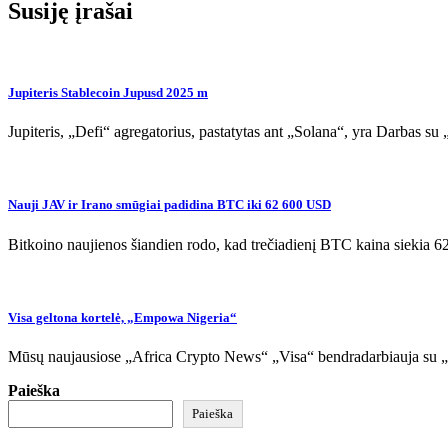
įrašų
Susiję įrašai
Jupiteris Stablecoin Jupusd 2025 m
Jupiteris, „Defi“ agregatorius, pastatytas ant „Solana“, yra Darbas s
Nauji JAV ir Irano smūgiai padidina BTC iki 62 600 USD
Bitkoino naujienos šiandien rodo, kad trečiadienį BTC kaina siekia
Visa geltona kortelė, „Empowa Nigeria“
Mūsų naujausiose „Africa Crypto News“ „Visa“ bendradarbiauja su „Ye
Paieška
Paieška