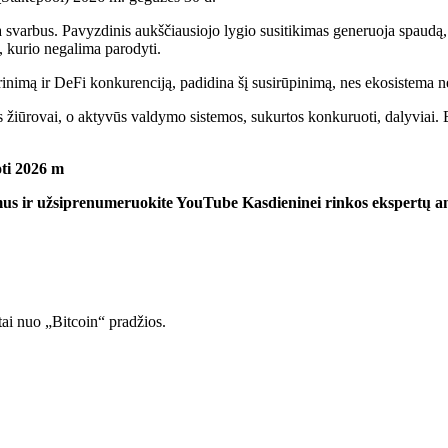
svarbus. Pavyzdinis aukščiausiojo lygio susitikimas generuoja spaudą, p
, kurio negalima parodyti.
imą ir DeFi konkurenciją, padidina šį susirūpinimą, nes ekosistema negal
iūrovai, o aktyvūs valdymo sistemos, sukurtos konkuruoti, dalyviai. Ba
ti 2026 m
mus ir užsiprenumeruokite
YouTube
Kasdieninei rinkos ekspertų an
tai nuo „Bitcoin“ pradžios.