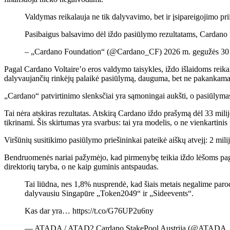
Valdymas reikalauja ne tik dalyvavimo, bet ir įsipareigojimo p
Pasibaigus balsavimo dėl iždo pasiūlymo rezultatams, Cardano
– „Cardano Foundation“ (@Cardano_CF) 2026 m. gegužės 30
Pagal Cardano Voltaire’o eros valdymo taisykles, iždo išlaidoms reik
dalyvaujančių rinkėjų palaikė pasiūlymą, dauguma, bet ne pakankama
„Cardano“ patvirtinimo slenksčiai yra sąmoningai aukšti, o pasiūlymas
Tai nėra atskiras rezultatas. Atskirą Cardano iždo prašymą dėl 33 mili
tikrinami. Šis skirtumas yra svarbus: tai yra modelis, o ne vienkartinis
Viršūnių susitikimo pasiūlymo priešininkai pateikė aiškų atvejį: 2 mili
Bendruomenės nariai pažymėjo, kad pirmenybę teikia iždo lėšoms pagrin
direktorių taryba, o ne kaip guminis antspaudas.
Tai liūdna, nes 1,8% nusprendė, kad šiais metais negalime parody
dalyvausiu Singapūre „Token2049“ ir „Sideevents“.
Kas dar yra… https://t.co/G76UP2u6ny
— ATADA / ATAD2 Cardano StakePool Austrija (@ATADA_St