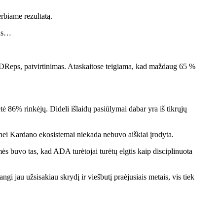
rbiame rezultatą.
bus…
p DReps, patvirtinimas. Ataskaitose teigiama, kad maždaug 65 %
ė 86% rinkėjų. Dideli išlaidų pasiūlymai dabar yra iš tikrųjų
tesnei Kardano ekosistemai niekada nebuvo aiškiai įrodyta.
s buvo tas, kad ADA turėtojai turėtų elgtis kaip disciplinuota
i jau užsisakiau skrydį ir viešbutį praėjusiais metais, vis tiek