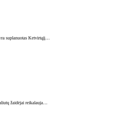
 yra suplanuotas Ketvirtąjį…
liutų žaidėjai reikalauja…