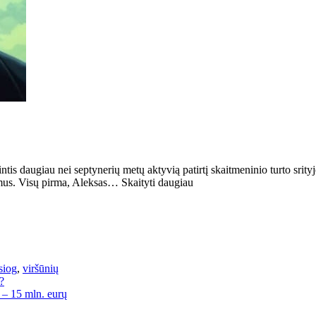
intis daugiau nei septynerių metų aktyvią patirtį skaitmeninio turto srit
imus. Visų pirma, Aleksas… Skaityti daugiau
esiog
,
viršūnių
?
i – 15 mln. eurų