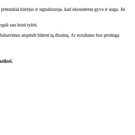
ritraukia kūrėjus ir signalizuoja, kad ekosistema gyva ir auga. Jie
i sau leisti tylėti.
lsavimas atspindi būtent tą dizainą. Ar rezultatas bus protinga
alizei.