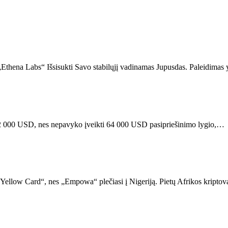
u „Ethena Labs“ Išsisukti Savo stabilųjį vadinamas Jupusdas. Paleidimas
 62 000 USD, nes nepavyko įveikti 64 000 USD pasipriešinimo lygio,…
llow Card“, nes „Empowa“ plečiasi į Nigeriją. Pietų Afrikos kriptova