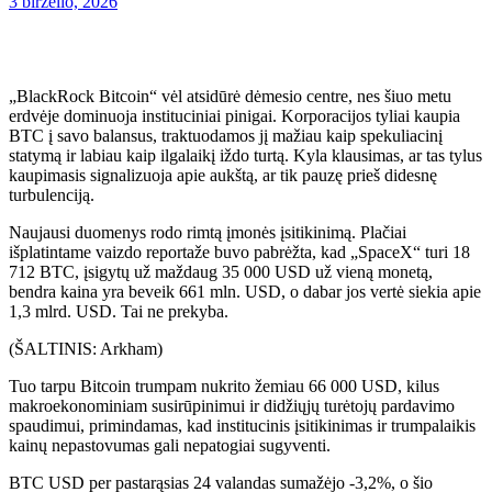
3 birželio, 2026
„BlackRock Bitcoin“ vėl atsidūrė dėmesio centre, nes šiuo metu
erdvėje dominuoja instituciniai pinigai. Korporacijos tyliai kaupia
BTC į savo balansus, traktuodamos jį mažiau kaip spekuliacinį
statymą ir labiau kaip ilgalaikį iždo turtą. Kyla klausimas, ar tas tylus
kaupimasis signalizuoja apie aukštą, ar tik pauzę prieš didesnę
turbulenciją.
Naujausi duomenys rodo rimtą įmonės įsitikinimą.
Plačiai
išplatintame vaizdo reportaže buvo pabrėžta, kad „SpaceX“ turi 18
712 BTC, įsigytų už maždaug 35 000 USD už vieną monetą,
bendra kaina yra beveik 661 mln. USD, o dabar jos vertė siekia apie
1,3 mlrd. USD.
Tai ne prekyba.
(ŠALTINIS: Arkham)
Tuo tarpu Bitcoin trumpam nukrito žemiau 66 000 USD, kilus
makroekonominiam susirūpinimui ir didžiųjų turėtojų pardavimo
spaudimui, primindamas, kad institucinis įsitikinimas ir trumpalaikis
kainų nepastovumas gali nepatogiai sugyventi.
BTC USD per pastarąsias 24 valandas sumažėjo -3,2%, o šio