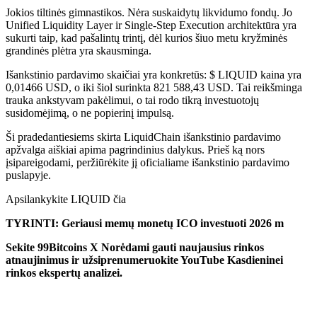
Jokios tiltinės gimnastikos. Nėra suskaidytų likvidumo fondų. Jo
Unified Liquidity Layer ir Single-Step Execution architektūra yra
sukurti taip, kad pašalintų trintį, dėl kurios šiuo metu kryžminės
grandinės plėtra yra skausminga.
Išankstinio pardavimo skaičiai yra konkretūs: $ LIQUID kaina yra
0,01466 USD, o iki šiol surinkta 821 588,43 USD. Tai reikšminga
trauka ankstyvam pakėlimui, o tai rodo tikrą investuotojų
susidomėjimą, o ne popierinį impulsą.
Ši pradedantiesiems skirta LiquidChain išankstinio pardavimo
apžvalga aiškiai apima pagrindinius dalykus. Prieš ką nors
įsipareigodami, peržiūrėkite jį oficialiame išankstinio pardavimo
puslapyje.
Apsilankykite LIQUID čia
TYRINTI: Geriausi memų monetų ICO investuoti 2026 m
Sekite 99Bitcoins
X
Norėdami gauti naujausius rinkos
atnaujinimus ir užsiprenumeruokite
YouTube
Kasdieninei
rinkos ekspertų analizei.