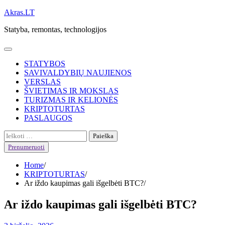
Skip
Akras.LT
to
Statyba, remontas, technologijos
content
STATYBOS
SAVIVALDYBIŲ NAUJIENOS
VERSLAS
ŠVIETIMAS IR MOKSLAS
TURIZMAS IR KELIONĖS
KRIPTOTURTAS
PASLAUGOS
Ieškoti:
Prenumeruoti
Home
KRIPTOTURTAS
Ar iždo kaupimas gali išgelbėti BTC?
Ar iždo kaupimas gali išgelbėti BTC?