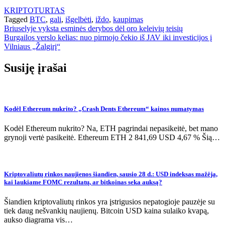
KRIPTOTURTAS
Tagged
BTC
,
gali
,
išgelbėti
,
iždo
,
kaupimas
Navigacija
Briuselyje vyksta esminės derybos dėl oro keleivių teisių
Burgailos verslo kelias: nuo pirmojo čekio iš JAV iki investicijos į
tarp
Vilniaus „Žalgirį“
įrašų
Susiję įrašai
Kodėl Ethereum nukrito? „Crash Dents Ethereum“ kainos numatymas
Kodėl Ethereum nukrito? Na, ETH pagrindai nepasikeitė, bet mano
grynoji vertė pasikeitė. Ethereum ETH 2 841,69 USD 4,67 % Šią…
Kriptovaliutų rinkos naujienos šiandien, sausio 28 d.: USD indeksas mažėja,
kai laukiame FOMC rezultatų, ar bitkoinas seka auksą?
Šiandien kriptovaliutų rinkos yra įstrigusios nepatogioje pauzėje su
tiek daug nešvankių naujienų. Bitcoin USD kaina sulaiko kvapą,
aukso diagrama vis…