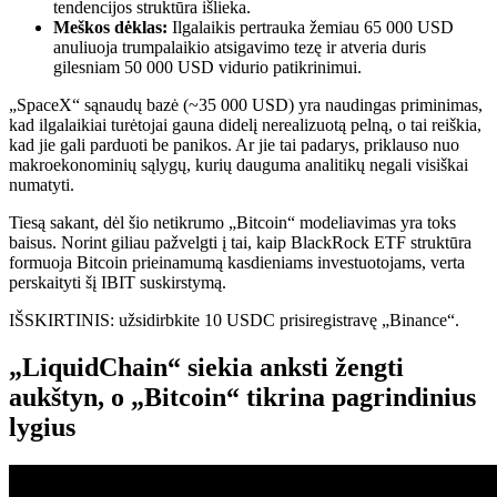
tendencijos struktūra išlieka.
Meškos dėklas:
Ilgalaikis pertrauka žemiau 65 000 USD
anuliuoja trumpalaikio atsigavimo tezę ir atveria duris
gilesniam 50 000 USD vidurio patikrinimui.
„SpaceX“ sąnaudų bazė (~35 000 USD) yra naudingas priminimas,
kad ilgalaikiai turėtojai gauna didelį nerealizuotą pelną, o tai reiškia,
kad jie gali parduoti be panikos. Ar jie tai padarys, priklauso nuo
makroekonominių sąlygų, kurių dauguma analitikų negali visiškai
numatyti.
Tiesą sakant, dėl šio netikrumo „Bitcoin“ modeliavimas yra toks
baisus. Norint giliau pažvelgti į tai, kaip BlackRock ETF struktūra
formuoja Bitcoin prieinamumą kasdieniams investuotojams, verta
perskaityti šį IBIT suskirstymą.
IŠSKIRTINIS: užsidirbkite 10 USDC prisiregistravę „Binance“.
„LiquidChain“ siekia anksti žengti
aukštyn, o „Bitcoin“ tikrina pagrindinius
lygius