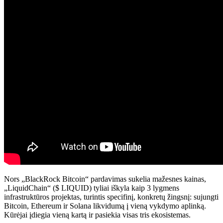
Nors „BlackRock Bitcoin“ pardavimas sukelia mažesnes kainas,
„LiquidChain“ ($ LIQUID) tyliai iškyla kaip 3 lygmens
infrastruktūros projektas, turintis specifinį, konkretų žingsnį: sujungti
Bitcoin, Ethereum ir Solana likvidumą į vieną vykdymo aplinką.
Kūrėjai įdiegia vieną kartą ir pasiekia visas tris ekosistemas.