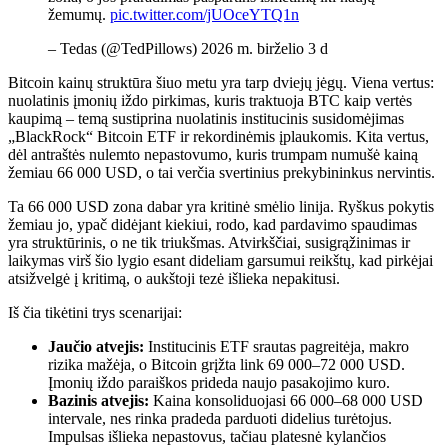
žemumų.
pic.twitter.com/jUOceYTQ1n
– Tedas (@TedPillows) 2026 m. birželio 3 d
Bitcoin kainų struktūra šiuo metu yra tarp dviejų jėgų. Viena vertus:
nuolatinis įmonių iždo pirkimas, kuris traktuoja BTC kaip vertės
kaupimą – temą sustiprina nuolatinis institucinis susidomėjimas
„BlackRock“ Bitcoin ETF ir rekordinėmis įplaukomis. Kita vertus,
dėl antraštės nulemto nepastovumo, kuris trumpam numušė kainą
žemiau 66 000 USD, o tai verčia svertinius prekybininkus nervintis.
Ta 66 000 USD zona dabar yra kritinė smėlio linija. Ryškus pokytis
žemiau jo, ypač didėjant kiekiui, rodo, kad pardavimo spaudimas
yra struktūrinis, o ne tik triukšmas. Atvirkščiai, susigrąžinimas ir
laikymas virš šio lygio esant dideliam garsumui reikštų, kad pirkėjai
atsižvelgė į kritimą, o aukštoji tezė išlieka nepakitusi.
Iš čia tikėtini trys scenarijai:
Jaučio atvejis:
Institucinis ETF srautas pagreitėja, makro
rizika mažėja, o Bitcoin grįžta link 69 000–72 000 USD.
Įmonių iždo paraiškos prideda naujo pasakojimo kuro.
Bazinis atvejis:
Kaina konsoliduojasi 66 000–68 000 USD
intervale, nes rinka pradeda parduoti didelius turėtojus.
Impulsas išlieka nepastovus, tačiau platesnė kylančios