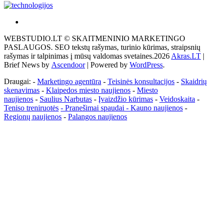
Akras
–
WEBSTUDIO.LT © SKAITMENINIO MARKETINGO
tai
PASLAUGOS. SEO tekstų rašymas, turinio kūrimas, straipsnių
žemės
rašymas ir talpinimas į mūsų valdomas svetaines.2026
Akras.LT
|
ploto
Brief News by
Ascendoor
| Powered by
WordPress
.
matavimo
vienetas-
Draugai: -
Marketingo agentūra
-
Teisinės konsultacijos
-
Skaidrių
Pagrindinis
skenavimas
-
Klaipedos miesto naujienos
-
Miesto
naujienos
-
Saulius Narbutas
-
Įvaizdžio kūrimas
-
Veidoskaita
-
Teniso treniruotės
- Pranešimai spaudai -
Kauno naujienos
-
Regionų naujienos
-
Palangos naujienos