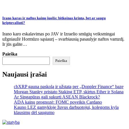
Irano karas ir naftos kainų šuolis: bitkoinas krinta, bet ar saugu
kriptovaliuti?
Irano karo eskalavimas po JAV ir Izraelio smūgių veiksmingai
užgniaužė Hormūzo sąsiaurį – svarbiausią pasaulyje naftos vamzdį.
Ir jūs galite…
Paieška
Paieška
Naujausi įrašai
cbXRP gauna paskolą ir užstatą per „Doppler Finance“ bazę
Morgan Stanley pristato Staking ETP, skirtus Ether ir Solana
Ar Singapūras gali sukurti ASEAN Blackrock?
ADA kainų prognozė: FOMC poveikis Cardano
Kauno LEZ gamykloje žuvus darbuotojui, kolegoms kyla
klausimų dėl saugumo