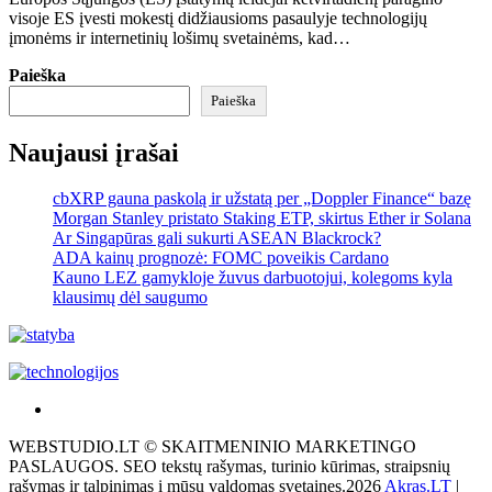
visoje ES įvesti mokestį didžiausioms pasaulyje technologijų
įmonėms ir internetinių lošimų svetainėms, kad…
Paieška
Paieška
Naujausi įrašai
cbXRP gauna paskolą ir užstatą per „Doppler Finance“ bazę
Morgan Stanley pristato Staking ETP, skirtus Ether ir Solana
Ar Singapūras gali sukurti ASEAN Blackrock?
ADA kainų prognozė: FOMC poveikis Cardano
Kauno LEZ gamykloje žuvus darbuotojui, kolegoms kyla
klausimų dėl saugumo
Akras
–
WEBSTUDIO.LT © SKAITMENINIO MARKETINGO
tai
PASLAUGOS. SEO tekstų rašymas, turinio kūrimas, straipsnių
žemės
rašymas ir talpinimas į mūsų valdomas svetaines.2026
Akras.LT
|
ploto