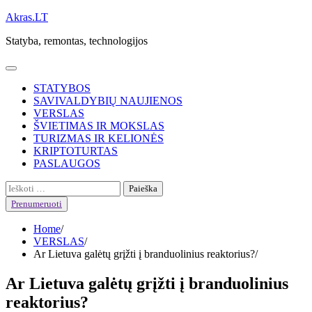
Skip
Akras.LT
to
Statyba, remontas, technologijos
content
STATYBOS
SAVIVALDYBIŲ NAUJIENOS
VERSLAS
ŠVIETIMAS IR MOKSLAS
TURIZMAS IR KELIONĖS
KRIPTOTURTAS
PASLAUGOS
Ieškoti:
Prenumeruoti
Home
VERSLAS
Ar Lietuva galėtų grįžti į branduolinius reaktorius?
Ar Lietuva galėtų grįžti į branduolinius
reaktorius?