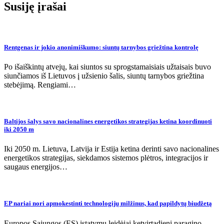
Susiję įrašai
Rentgenas ir jokio anonimiškumo: siuntų tarnybos griežtina kontrolę
Po išaiškintų atvejų, kai siuntos su sprogstamaisiais užtaisais buvo
siunčiamos iš Lietuvos į užsienio šalis, siuntų tarnybos griežtina
stebėjimą. Rengiami…
Baltijos šalys savo nacionalines energetikos strategijas ketina koordinuoti
iki 2050 m
Iki 2050 m. Lietuva, Latvija ir Estija ketina derinti savo nacionalines
energetikos strategijas, siekdamos sistemos plėtros, integracijos ir
saugaus energijos…
EP nariai nori apmokestinti technologijų milžinus, kad papildytų biudžetą
Europos Sąjungos (ES) įstatymų leidėjai ketvirtadienį paragino