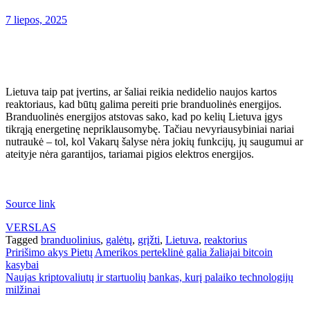
7 liepos, 2025
Lietuva taip pat įvertins, ar šaliai reikia nedidelio naujos kartos
reaktoriaus, kad būtų galima pereiti prie branduolinės energijos.
Branduolinės energijos atstovas sako, kad po kelių Lietuva įgys
tikrąją energetinę nepriklausomybę. Tačiau nevyriausybiniai nariai
nutraukė – tol, kol Vakarų šalyse nėra jokių funkcijų, jų saugumui ar
ateityje nėra garantijos, tariamai pigios elektros energijos.
Source link
VERSLAS
Tagged
branduolinius
,
galėtų
,
grįžti
,
Lietuva
,
reaktorius
Navigacija
Pririšimo akys Pietų Amerikos perteklinė galia žaliajai bitcoin
kasybai
tarp
Naujas kriptovaliutų ir startuolių bankas, kurį palaiko technologijų
įrašų
milžinai