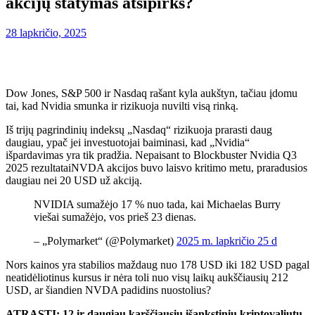
akcijų statymas atsipirks?
28 lapkričio, 2025
Dow Jones, S&P 500 ir Nasdaq rašant kyla aukštyn, tačiau įdomu
tai, kad Nvidia smunka ir rizikuoja nuvilti visą rinką.
Iš trijų pagrindinių indeksų „Nasdaq“ rizikuoja prarasti daug
daugiau, ypač jei investuotojai baiminasi, kad „Nvidia“
išpardavimas yra tik pradžia. Nepaisant to
Blockbuster Nvidia Q3
2025 rezultatai
NVDA akcijos buvo laisvo kritimo metu, praradusios
daugiau nei 20 USD už akciją.
NVIDIA sumažėjo 17 % nuo tada, kai Michaelas Burry
viešai sumažėjo, vos prieš 23 dienas.
– „Polymarket“ (@Polymarket)
2025 m. lapkričio 25 d
Nors kainos yra stabilios maždaug nuo 178 USD iki 182 USD pagal
neatidėliotinus kursus ir nėra toli nuo visų laikų aukščiausių 212
USD, ar šiandien NVDA padidins nuostolius?
ATRASTI:
12 ir daugiau karščiausių išankstinių kriptovaliutų