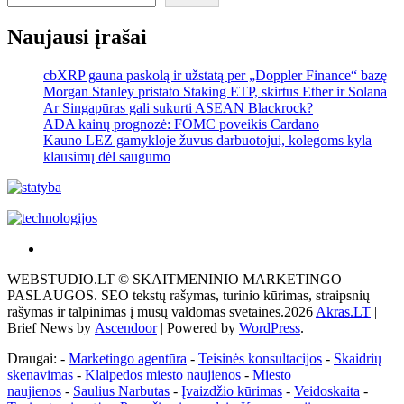
Naujausi įrašai
cbXRP gauna paskolą ir užstatą per „Doppler Finance“ bazę
Morgan Stanley pristato Staking ETP, skirtus Ether ir Solana
Ar Singapūras gali sukurti ASEAN Blackrock?
ADA kainų prognozė: FOMC poveikis Cardano
Kauno LEZ gamykloje žuvus darbuotojui, kolegoms kyla
klausimų dėl saugumo
Akras
–
WEBSTUDIO.LT © SKAITMENINIO MARKETINGO
tai
PASLAUGOS. SEO tekstų rašymas, turinio kūrimas, straipsnių
žemės
rašymas ir talpinimas į mūsų valdomas svetaines.2026
Akras.LT
|
ploto
Brief News by
Ascendoor
| Powered by
WordPress
.
matavimo
vienetas-
Draugai: -
Marketingo agentūra
-
Teisinės konsultacijos
-
Skaidrių
Pagrindinis
skenavimas
-
Klaipedos miesto naujienos
-
Miesto
naujienos
-
Saulius Narbutas
-
Įvaizdžio kūrimas
-
Veidoskaita
-