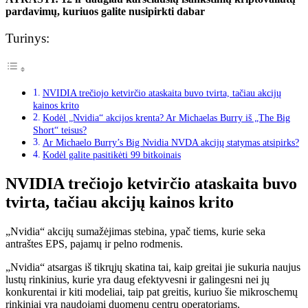
pardavimų, kuriuos galite nusipirkti dabar
Turinys:
NVIDIA trečiojo ketvirčio ataskaita buvo tvirta, tačiau akcijų
kainos krito
Kodėl „Nvidia“ akcijos krenta? Ar Michaelas Burry iš „The Big
Short“ teisus?
Ar Michaelo Burry’s Big Nvidia NVDA akcijų statymas atsipirks?
Kodėl galite pasitikėti 99 bitkoinais
NVIDIA trečiojo ketvirčio ataskaita buvo
tvirta, tačiau akcijų kainos krito
„Nvidia“ akcijų sumažėjimas stebina, ypač tiems, kurie seka
antraštes EPS, pajamų ir pelno rodmenis.
„Nvidia“ atsargas iš tikrųjų skatina tai, kaip greitai jie sukuria naujus
lustų rinkinius, kurie yra daug efektyvesni ir galingesni nei jų
konkurentai ir kiti modeliai, taip pat greitis, kuriuo šie mikroschemų
rinkiniai yra naudojami duomenų centrų operatoriams.