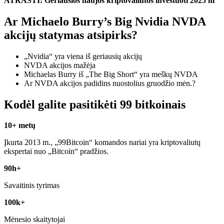
ATRASTI:
Geriausios naujos kriptovaliutos investuoti 2025 m
Ar Michaelo Burry’s Big Nvidia NVDA
akcijų statymas atsipirks?
„Nvidia“ yra viena iš geriausių akcijų
NVDA akcijos mažėja
Michaelas Burry iš „The Big Short“ yra
meškų NVDA
Ar NVDA akcijos padidins nuostolius gruodžio mėn.?
Kodėl galite pasitikėti 99 bitkoinais
10+ metų
Įkurta 2013 m., „99Bitcoin“ komandos nariai yra kriptovaliutų
ekspertai nuo „Bitcoin“ pradžios.
90h+
Savaitinis tyrimas
100k+
Mėnesio skaitytojai