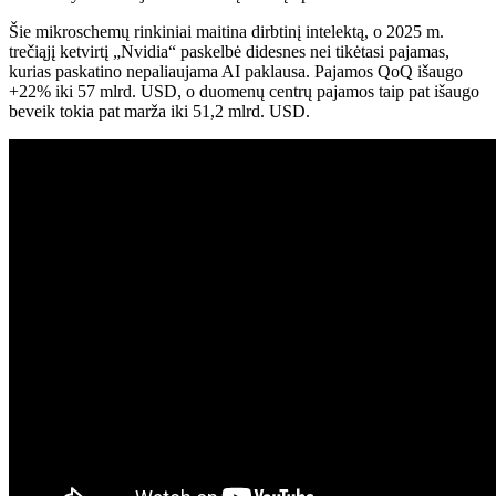
Šie mikroschemų rinkiniai maitina dirbtinį intelektą, o 2025 m.
trečiąjį ketvirtį „Nvidia“ paskelbė didesnes nei tikėtasi pajamas,
kurias paskatino nepaliaujama AI paklausa. Pajamos QoQ išaugo
+22% iki 57 mlrd. USD, o duomenų centrų pajamos taip pat išaugo
beveik tokia pat marža iki 51,2 mlrd. USD.