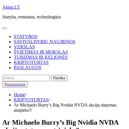
Skip
Akras.LT
to
Statyba, remontas, technologijos
content
STATYBOS
SAVIVALDYBIŲ NAUJIENOS
VERSLAS
ŠVIETIMAS IR MOKSLAS
TURIZMAS IR KELIONĖS
KRIPTOTURTAS
PASLAUGOS
Ieškoti:
Prenumeruoti
Home
KRIPTOTURTAS
Ar Michaelo Burry’s Big Nvidia NVDA akcijų statymas
atsipirks?
Ar Michaelo Burry’s Big Nvidia NVDA