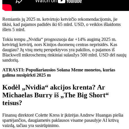
Remiantis jų 2025 m. ketvirtojo ketvirčio rekomendacijomis, jie
tikisi, kad pajamos padidės iki 65 mlrd. USD, o veiklos išlaidoms
išleis 5 mlrd.
Tokiu tempu „Nvidia“ prognozuoja dar +14% augimą 2025 m.
ketvirtąjį ketvirtį, nors Kinijos duomenų centras neprisidės. Kas
daugiau? Jų visų metų perspektyvos yra pakilios, o pajamos iš
Blackwell mikroschemų rinkiniai
sulaužys 500 mlrd. USD dėl naujų
sandorių.
ATRASTI:
Populiariausios Solana Meme monetos, kurias
galima nusipirkti 2025 m
Kodėl „Nvidia“ akcijos krenta? Ar
Michaelas Burry iš „The Big Short“
teisus?
Finansų direktorė Colette Kress ir įkūrėjas Andrew Huangas piešia
spartėjančios, daugiametės paklausos visame pasaulyje AI krūvą
vaizdą, tačiau yra susirūpinimo.