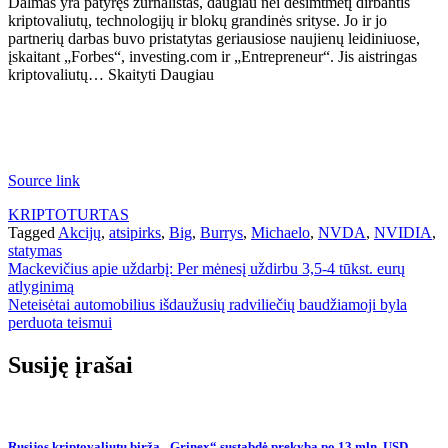
Dalmas yra patyręs žurnalistas, daugiau nei dešimtmetį dirbantis
kriptovaliutų, technologijų ir blokų grandinės srityse. Jo ir jo
partnerių darbas buvo pristatytas geriausiose naujienų leidiniuose,
įskaitant „Forbes“, investing.com ir „Entrepreneur“. Jis aistringas
kriptovaliutų… Skaityti Daugiau
Source link
KRIPTOTURTAS
Tagged
Akcijų
,
atsipirks
,
Big
,
Burrys
,
Michaelo
,
NVDA
,
NVIDIA
,
statymas
Navigacija
Mackevičius apie uždarbį: Per mėnesį uždirbu 3,5-4 tūkst. eurų
atlyginimą
tarp
Neteisėtai automobilius išdaužusių radviliečių baudžiamoji byla
įrašų
perduota teismui
Susiję įrašai
Rusijos kriptovaliutų birža „Grinex“ sustabdė prekybą po 13 mln. USD