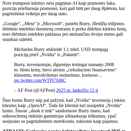
Nors trumpasis kūrinys nėra pagrįstas AI kaip pramonės šaka,
pozicija prieštarauja pramonei, kuri gali būti per daug išplėtota, kai
pagrindiniai veikėjai per daug stato.
„Google“, „Meta“ ir „Microsoft“, pastebi Burry, išleidžia trilijonus
dirbtinio intelekto duomenų centrams ir perka didelius kiekius lustų,
nors dirbtinio intelekto paklausa per ateinančius dvejus metus gali
smarkiai sulėtėti.
Michaelas Burry atskleidė 1,1 mlrd. USD trumpąją
poziciją prieš „Nvidia“ ir „Palantir“.
Burry, investuotojas, išgarsėjęs teisingai numatęs 2008
m. būsto krizę, buvo atviras „cirkuliacinio finansavimo“
klausimu, nurodydamas susitarimus, kuriuose…
pic.twitter.com/WTPi7JslhC
– AF Post (@AFPost)
2025 m. lapkričio 12 d
Šiuo bumu Burry taip pat pažymi, kad „Nvidia“ investuoja į tokius
klientus kaip „OpenAI“. Tada šie klientai turi nusipirkti „Nvidia“
lustus. Šiuose „duok ir imk“ sandoriuose Burry mano, kad
mikroschemų rinkinio gamintojas užmaskuoja trūkumus, ypač
susijusius su pagrindinėmis metrikomis, tokiomis kaip pajamos.