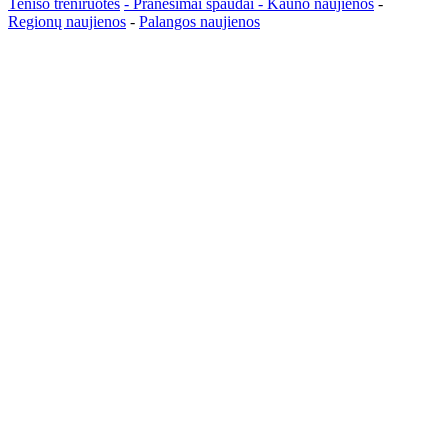
Teniso treniruotės
- Pranešimai spaudai -
Kauno naujienos
-
Regionų naujienos
-
Palangos naujienos