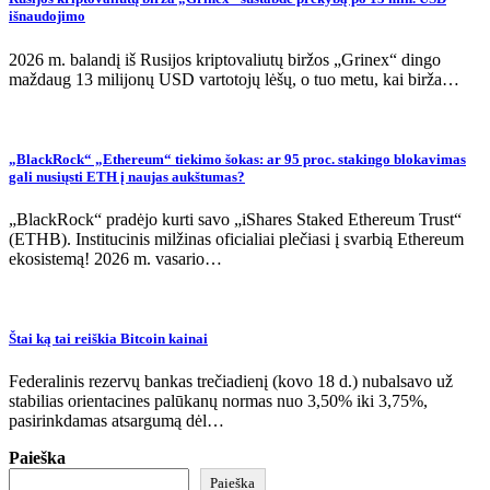
išnaudojimo
2026 m. balandį iš Rusijos kriptovaliutų biržos „Grinex“ dingo
maždaug 13 milijonų USD vartotojų lėšų, o tuo metu, kai birža…
„BlackRock“ „Ethereum“ tiekimo šokas: ar 95 proc. stakingo blokavimas
gali nusiųsti ETH į naujas aukštumas?
„BlackRock“ pradėjo kurti savo „iShares Staked Ethereum Trust“
(ETHB). Institucinis milžinas oficialiai plečiasi į svarbią Ethereum
ekosistemą! 2026 m. vasario…
Štai ką tai reiškia Bitcoin kainai
Federalinis rezervų bankas trečiadienį (kovo 18 d.) nubalsavo už
stabilias orientacines palūkanų normas nuo 3,50% iki 3,75%,
pasirinkdamas atsargumą dėl…
Paieška
Paieška