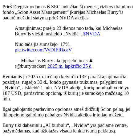
Prieš išregistruodamas iš SEC anksčiau šį mėnesį, rizikos draudimo
fondo „Scion Asset Management“ įkūrėjas Michaelas Burry’is
padarė meškinį statymą prieš NVDA akcijas.
Atnaujinimas: praėjo 23 dienos nuo tada, kai Michaelas
Burry’is viešai nusileido „Nvidia“.
$NVDA
Nuo tada jis sumažėjo -17%.
pic.twitter.com/VyDIFRkcaV
— Michaelas Burry akcijų stebėjimas ♟
(@burrytracker)
2025 m. lapkričio 25 d
Remiantis jų 2025 m. trečiojo ketvirčio 13F paraiška, apimančia
pozicijas, rugsėjo 30 d., fondo grynasis trūkumas, palyginti su
„Nvidia“, atskleidė 1 mln. NVDA akcijų, kurių nominali vertė yra
187 USD, pardavimo opcioną, iš kurių jie sumokėjo maždaug 10
mln.
Ilgai galiojantis pardavimo opcionas atneš didžiulį Scion pelną, jei
iki opciono galiojimo pabaigos Nvidia akcijos ir toliau mažėtų.
Burry tiki dabartiniu „AI burbulu“, „Nvidia“ yra pačiame centre,
pažymėdamas, kad ažiotažas visada lenkia tvarią paklausą.