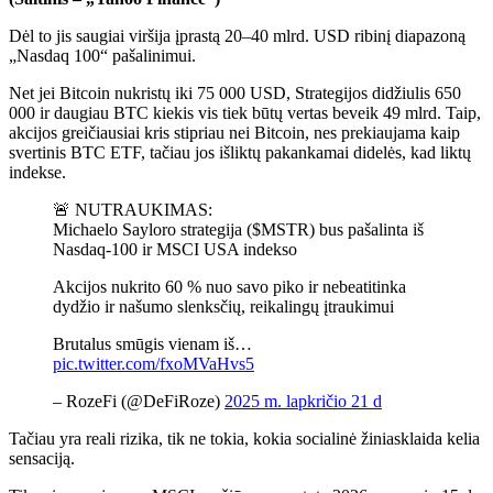
Dėl to jis saugiai viršija įprastą 20–40 mlrd. USD ribinį diapazoną
„Nasdaq 100“ pašalinimui.
Net jei Bitcoin nukristų iki 75 000 USD, Strategijos didžiulis 650
000 ir daugiau BTC kiekis vis tiek būtų vertas beveik 49 mlrd. Taip,
akcijos greičiausiai kris stipriau nei Bitcoin, nes prekiaujama kaip
svertinis BTC ETF, tačiau jos išliktų pakankamai didelės, kad liktų
indekse.
🚨 NUTRAUKIMAS:
Michaelo Sayloro strategija ($MSTR) bus pašalinta iš
Nasdaq-100 ir MSCI USA indekso
Akcijos nukrito 60 % nuo savo piko ir nebeatitinka
dydžio ir našumo slenksčių, reikalingų įtraukimui
Brutalus smūgis vienam iš…
pic.twitter.com/fxoMVaHvs5
– RozeFi (@DeFiRoze)
2025 m. lapkričio 21 d
Tačiau yra reali rizika, tik ne tokia, kokia socialinė žiniasklaida kelia
sensaciją.