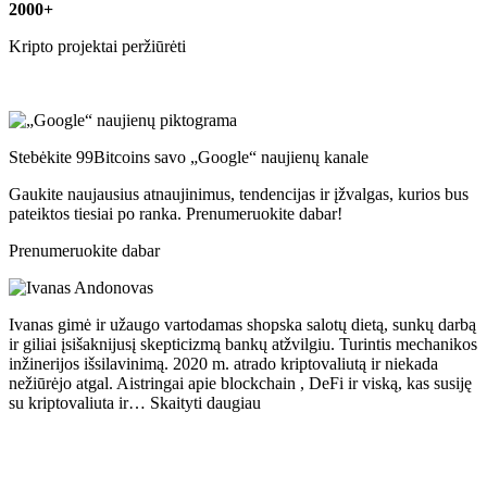
2000+
Kripto projektai peržiūrėti
Stebėkite 99Bitcoins savo „Google“ naujienų kanale
Gaukite naujausius atnaujinimus, tendencijas ir įžvalgas, kurios bus
pateiktos tiesiai po ranka. Prenumeruokite dabar!
Prenumeruokite dabar
Ivanas gimė ir užaugo vartodamas shopska salotų dietą, sunkų darbą
ir giliai įsišaknijusį skepticizmą bankų atžvilgiu. Turintis mechanikos
inžinerijos išsilavinimą. 2020 m. atrado kriptovaliutą ir niekada
nežiūrėjo atgal. Aistringai apie blockchain , DeFi ir viską, kas susiję
su kriptovaliuta ir… Skaityti daugiau