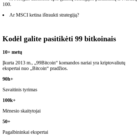
100.
Ar MSCI ketina ištraukti strategiją?
Kodėl galite pasitikėti 99 bitkoinais
10+ metų
Įkurta 2013 m., „99Bitcoin“ komandos nariai yra kriptovaliutų
ekspertai nuo „Bitcoin“ pradžios.
90h+
Savaitinis tyrimas
100k+
Mėnesio skaitytojai
50+
Pagalbininkai ekspertai