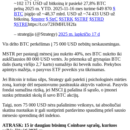
~102 171 USD už bitkoiną ir pasiekė 27,8% BTC
pelną 2025 m. YTD. 2025-11-16 mes turime 649 870
$
BTC
įsigijo už ~48,37 mlrd. USD už ~74 433 USD už
bitkoiną.
$mstrer
$ StrC
$STRK
$STRF
$STRD
$STRE
https://t.co/72HMHUH2fa
– strategija (@Strategy)
2025 m. lapkričio 17 d
Vis dėlto BTC perkėlimas į 75 000 USD nebūtų neskausmingas.
MSTR per pastarąjį mėnesį jau nukrito 40%, nes BTC nukrito iki
aukščiausios 80 000 USD vertės. Jo priemoka už grynąsias BTC
dalis (kartą viršijo 2,7 karto) sumažėjo iki beveik nulio. Prekybos
apimtys mažėja, o pasyvus ETF poveikis yra tikrinamas.
Jei Bitcoin ir toliau silps, Strategy gali patekti į psichologinės mirties
zoną, kurioje dėl nepastovumo pasitraukia aktyvūs vadovai. Pasyvūs
fondai sumažina riziką, jei MSCI jį pašalina iš sąrašo, o įmonei
sunku pritraukti skolą iš savo BTC akcijų.
Taigi, nors 75 000 USD nėra pašalinimo veiksnys, tai absoliučiai
skatina nuotaikas ir gali sustiprinti pardavimo spaudimą prieš sausio
mėnesio sprendimą dėl indekso.
ATRASK: 15 ir daugiau būsimų Coinbase sąrašų, kuriuos