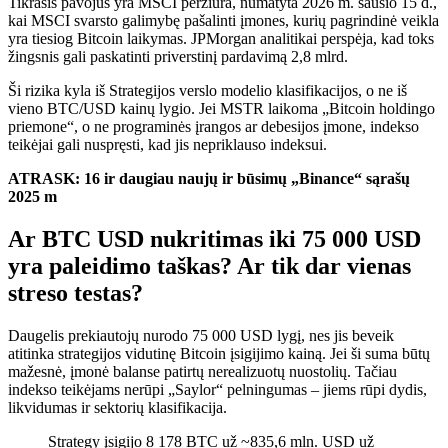
Tikrasis pavojus yra MSCI peržiūra, numatyta 2026 m. sausio 15 d.,
kai MSCI svarsto galimybę pašalinti įmones, kurių pagrindinė veikla
yra tiesiog Bitcoin laikymas. JPMorgan analitikai perspėja, kad toks
žingsnis gali paskatinti priverstinį pardavimą 2,8 mlrd.
Ši rizika kyla iš Strategijos verslo modelio klasifikacijos, o ne iš
vieno BTC/USD kainų lygio. Jei MSTR laikoma „Bitcoin holdingo
priemone“, o ne programinės įrangos ar debesijos įmone, indekso
teikėjai gali nuspręsti, kad jis nepriklauso indeksui.
ATRASK: 16 ir daugiau naujų ir būsimų „Binance“ sąrašų
2025 m
Ar BTC USD nukritimas iki 75 000 USD
yra paleidimo taškas? Ar tik dar vienas
streso testas?
Daugelis prekiautojų nurodo 75 000 USD lygį, nes jis beveik
atitinka strategijos vidutinę Bitcoin įsigijimo kainą. Jei ši suma būtų
mažesnė, įmonė balanse patirtų nerealizuotų nuostolių. Tačiau
indekso teikėjams nerūpi „Saylor“ pelningumas – jiems rūpi dydis,
likvidumas ir sektorių klasifikacija.
Strategy įsigijo 8 178 BTC už ~835,6 mln. USD už