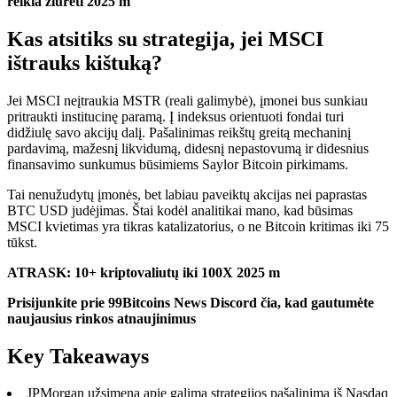
reikia žiūrėti 2025 m
Kas atsitiks su strategija, jei MSCI
ištrauks kištuką?
Jei MSCI neįtraukia MSTR (reali galimybė), įmonei bus sunkiau
pritraukti institucinę paramą. Į indeksus orientuoti fondai turi
didžiulę savo akcijų dalį. Pašalinimas reikštų greitą mechaninį
pardavimą, mažesnį likvidumą, didesnį nepastovumą ir didesnius
finansavimo sunkumus būsimiems Saylor Bitcoin pirkimams.
Tai nenužudytų įmonės, bet labiau paveiktų akcijas nei paprastas
BTC USD judėjimas. Štai kodėl analitikai mano, kad būsimas
MSCI kvietimas yra tikras katalizatorius, o ne Bitcoin kritimas iki 75
tūkst.
ATRASK: 10+ kriptovaliutų iki 100X 2025 m
Prisijunkite prie 99Bitcoins News Discord čia, kad gautumėte
naujausius rinkos atnaujinimus
Key Takeaways
JPMorgan užsimena apie galimą strategijos pašalinimą iš Nasdaq