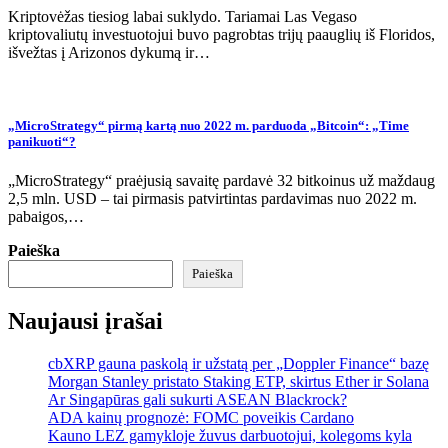
Kriptovėžas tiesiog labai suklydo. Tariamai Las Vegaso
kriptovaliutų investuotojui buvo pagrobtas trijų paauglių iš Floridos,
išvežtas į Arizonos dykumą ir…
„MicroStrategy“ pirmą kartą nuo 2022 m. parduoda „Bitcoin“: „Time
panikuoti“?
„MicroStrategy“ praėjusią savaitę pardavė 32 bitkoinus už maždaug
2,5 mln. USD – tai pirmasis patvirtintas pardavimas nuo 2022 m.
pabaigos,…
Paieška
Paieška
Naujausi įrašai
cbXRP gauna paskolą ir užstatą per „Doppler Finance“ bazę
Morgan Stanley pristato Staking ETP, skirtus Ether ir Solana
Ar Singapūras gali sukurti ASEAN Blackrock?
ADA kainų prognozė: FOMC poveikis Cardano
Kauno LEZ gamykloje žuvus darbuotojui, kolegoms kyla