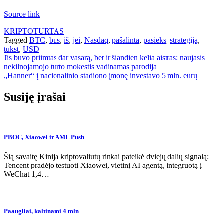
Source link
KRIPTOTURTAS
Tagged
BTC
,
bus
,
iš
,
jei
,
Nasdaq
,
pašalinta
,
pasieks
,
strategiją
,
tūkst
,
USD
Navigacija
Jis buvo priimtas dar vasarą, bet ir šiandien kelia aistras: naujasis
nekilnojamojo turto mokestis vadinamas parodija
tarp
„Hanner“ į nacionalinio stadiono įmonę investavo 5 mln. eurų
įrašų
Susiję įrašai
PBOC, Xiaowei ir AML Push
Šią savaitę Kinija kriptovaliutų rinkai pateikė dviejų dalių signalą:
Tencent pradėjo testuoti Xiaowei, vietinį AI agentą, integruotą į
WeChat 1,4…
Paaugliai, kaltinami 4 mln