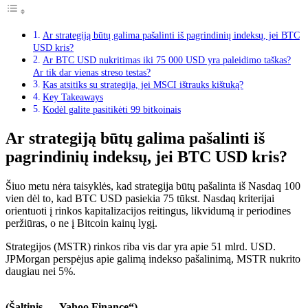
Ar strategiją būtų galima pašalinti iš pagrindinių indeksų, jei BTC
USD kris?
Ar BTC USD nukritimas iki 75 000 USD yra paleidimo taškas?
Ar tik dar vienas streso testas?
Kas atsitiks su strategija, jei MSCI ištrauks kištuką?
Key Takeaways
Kodėl galite pasitikėti 99 bitkoinais
Ar strategiją būtų galima pašalinti iš
pagrindinių indeksų, jei BTC USD kris?
Šiuo metu nėra taisyklės, kad strategija būtų pašalinta iš Nasdaq 100
vien dėl to, kad BTC USD pasiekia 75 tūkst. Nasdaq kriterijai
orientuoti į rinkos kapitalizacijos reitingus, likvidumą ir periodines
peržiūras, o ne į Bitcoin kainų lygį.
Strategijos (MSTR) rinkos riba vis dar yra apie 51 mlrd. USD.
JPMorgan perspėjus apie galimą indekso pašalinimą, MSTR nukrito
daugiau nei 5%.
(Šaltinis – „Yahoo Finance“)