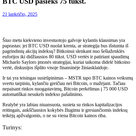
BTC USD pasieks 75 tūkst.
21 lapkričio, 2025
Šiuo metu kiekvieno investuotojo galvoje kylantis klausimas yra
paprastas: jei BTC USD nuolat krenta, ar strategija bus išstumta iš
pagrindinių akcijų indeksų? Bitkoinui slenkant nuo šešiaženklės
euforijos iki didžiausios 80 tūkst. USD vertės ir patiriant spaudimą
Michaelo Sayloro įmonės strategijai, kuriai taikoma didelė bitkoino
vertė, diskusijos išplito visoje finansinėje žiniasklaidoje.
Ir tai yra teisingas susirūpinimas – MSTR tapo BTC kainos veiksmų
sverto tarpiniu, kylančiu greičiau nei Bitcoin, o mažėjant. Tačiau
nepaisant rinkos nuogąstavimų, Bitcoin perkėlimas į 75 000 USD
automatiškai nesukels indekso pašalinimo.
Realybė yra labiau niuansuota, susieta su rinkos kapitalizacijos
reitingais, aukščiausios kokybės žlugimu ir gresiančiomis indeksų
teikėjų apžvalgomis, o ne su viena Bitcoin kainos riba.
Turinys: