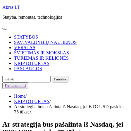
Skip
Akras.LT
to
Statyba, remontas, technologijos
content
STATYBOS
SAVIVALDYBIŲ NAUJIENOS
VERSLAS
ŠVIETIMAS IR MOKSLAS
TURIZMAS IR KELIONĖS
KRIPTOTURTAS
PASLAUGOS
Ieškoti:
Prenumeruoti
Home
KRIPTOTURTAS
Ar strategija bus pašalinta iš Nasdaq, jei BTC USD pasieks
75 tūkst.
Ar strategija bus pašalinta iš Nasdaq, jei