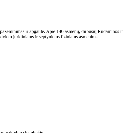
ukė pažeminimas ir apgaulė. Apie 140 asmenų, dirbusių Rudaminos ir
 dviem juridiniams ir septyniems fiziniams asmenims.
r savivaldybių skambučių…