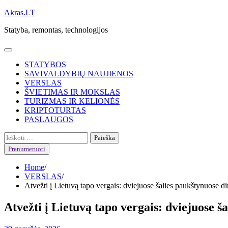
Skip
Akras.LT
to
Statyba, remontas, technologijos
content
STATYBOS
SAVIVALDYBIŲ NAUJIENOS
VERSLAS
ŠVIETIMAS IR MOKSLAS
TURIZMAS IR KELIONĖS
KRIPTOTURTAS
PASLAUGOS
Ieškoti:
Prenumeruoti
Home
VERSLAS
Atvežti į Lietuvą tapo vergais: dviejuose šalies paukštynuose di
Atvežti į Lietuvą tapo vergais: dviejuose ša