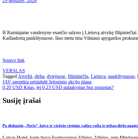
29 gegužės, 2026
Iš Ramiajame vandenyne esančio salyno į Lietuvą atvykę filipiniečiai 
Kaišiadorių paukštynuose, šiuo metu tiria Vilniaus apygardos prokura
Source link
VERSLAS
Tagged
Atvežti
,
dirba
,
dviejuose
,
filipiniečių
,
Lietuva
,
paukštynuose
,
Navigacija
JAV agentūra pristabdė žetoninių akcijų planą
0,20 USD Kitas, jei 0,23 USD palaikymas bus prarastas?
tarp
įrašų
Susiję įrašai
Po diskusijų „Neris“, laivo ir viešojo vietinio valios valia ir toliau dirbs naujo
Laivas Hotel, kuris buvo švartuojamas Vilnius, Vilnius, prie Mindau