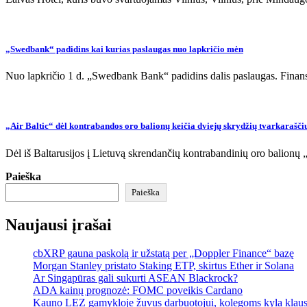
„Swedbank“ padidins kai kurias paslaugas nuo lapkričio mėn
Nuo lapkričio 1 d. „Swedbank Bank“ padidins dalis paslaugas. Finansų
„Air Baltic“ dėl kontrabandos oro balionų keičia dviejų skrydžių tvarkarašči
Dėl iš Baltarusijos į Lietuvą skrendančių kontrabandinių oro balionų „
Paieška
Paieška
Naujausi įrašai
cbXRP gauna paskolą ir užstatą per „Doppler Finance“ bazę
Morgan Stanley pristato Staking ETP, skirtus Ether ir Solana
Ar Singapūras gali sukurti ASEAN Blackrock?
ADA kainų prognozė: FOMC poveikis Cardano
Kauno LEZ gamykloje žuvus darbuotojui, kolegoms kyla klau