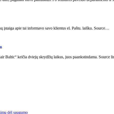
 įstaiga apie tai informavo savo klientus el. Paštu. laišku. Source…
us
air Baltic“ keičia dviejų skrydžių laikus, juos paankstindama. Source li
simų dėl saugumo