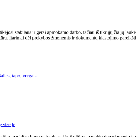
tikėjosi stabilaus ir gerai apmokamo darbo, tačiau iš tikrųjų čia jų la
tūra. Įtarimai dėl prekybos žmonėmis ir dokumentų klastojimo pareikšti
šalies
,
tapo
,
vergais
je vietoje
go tilto, pagaliau buvo patrauktas. Po Kultūros paveldo departamento i