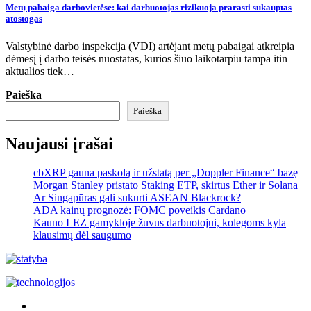
Metų pabaiga darbovietėse: kai darbuotojas rizikuoja prarasti sukauptas
atostogas
Valstybinė darbo inspekcija (VDI) artėjant metų pabaigai atkreipia
dėmesį į darbo teisės nuostatas, kurios šiuo laikotarpiu tampa itin
aktualios tiek…
Paieška
Paieška
Naujausi įrašai
cbXRP gauna paskolą ir užstatą per „Doppler Finance“ bazę
Morgan Stanley pristato Staking ETP, skirtus Ether ir Solana
Ar Singapūras gali sukurti ASEAN Blackrock?
ADA kainų prognozė: FOMC poveikis Cardano
Kauno LEZ gamykloje žuvus darbuotojui, kolegoms kyla
klausimų dėl saugumo
Akras