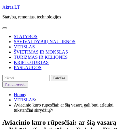
Skip
Akras.LT
to
Statyba, remontas, technologijos
content
STATYBOS
SAVIVALDYBIŲ NAUJIENOS
VERSLAS
ŠVIETIMAS IR MOKSLAS
TURIZMAS IR KELIONĖS
KRIPTOTURTAS
PASLAUGOS
Ieškoti:
Prenumeruoti
Home
VERSLAS
Aviacinio kuro rūpesčiai: ar šią vasarą gali būti atšaukti
tūkstančiai skrydžių?
Aviacinio kuro rūpesčiai: ar šią vasarą