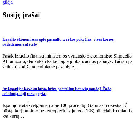
įrašų
gilėja
Susiję įrašai
Izraelio ekonomistas apie pasaulio tvarkos pokyčius: visos kortos
padedamos ant stalo
Pasak Izraelio finansų ministerijos vyriausiojo ekonomisto Shmuelio
Abramzono, dar anksti kalbėti apie globalizacijos pabaigą. Tačiau jis
sutinka, kad šiandieniniame pasaulyje…
Ar Ispanijos kova su būsto krize pasitelktų lietuvių naudą? Žada
nekilnojamąjį turtą pigiai
Ispanijoje atsižvelgiama į apie 100 procentų. Galimas mokestis už
būstą, kurį nupirko ne -europiečių sąjungos (ES) piliečiai. Remiantis
kai kurių…