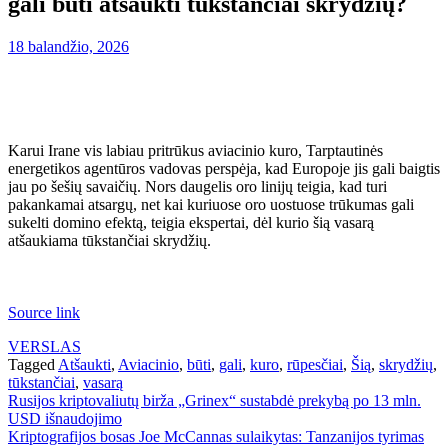
gali būti atšaukti tūkstančiai skrydžių?
18 balandžio, 2026
Karui Irane vis labiau pritrūkus aviacinio kuro, Tarptautinės
energetikos agentūros vadovas perspėja, kad Europoje jis gali baigtis
jau po šešių savaičių. Nors daugelis oro linijų teigia, kad turi
pakankamai atsargų, net kai kuriuose oro uostuose trūkumas gali
sukelti domino efektą, teigia ekspertai, dėl kurio šią vasarą
atšaukiama tūkstančiai skrydžių.
Source link
VERSLAS
Tagged
Atšaukti
,
Aviacinio
,
būti
,
gali
,
kuro
,
rūpesčiai
,
Šią
,
skrydžių
,
tūkstančiai
,
vasarą
Navigacija
Rusijos kriptovaliutų birža „Grinex“ sustabdė prekybą po 13 mln.
USD išnaudojimo
tarp
Kriptografijos bosas Joe McCannas sulaikytas: Tanzanijos tyrimas