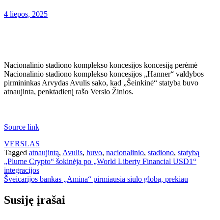
4 liepos, 2025
Nacionalinio stadiono komplekso koncesijos koncesiją perėmė
Nacionalinio stadiono komplekso koncesijos „Hanner“ valdybos
pirmininkas Arvydas Avulis sako, kad „Šeinkinė“ statyba buvo
atnaujinta, penktadienį rašo Verslo Žinios.
Source link
VERSLAS
Tagged
atnaujintą
,
Avulis
,
buvo
,
nacionalinio
,
stadiono
,
statybą
Navigacija
„Plume Crypto“ šokinėja po „World Liberty Financial USD1“
integracijos
tarp
Šveicarijos bankas „Amina“ pirmiausia siūlo globą, prekiau
įrašų
Susiję įrašai