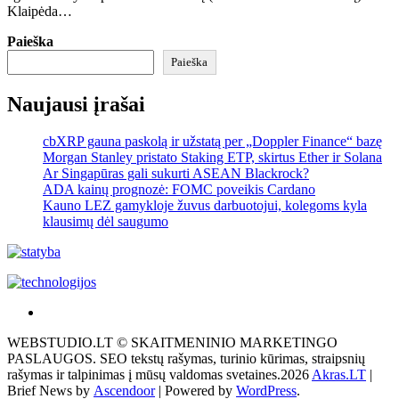
Klaipėda…
Paieška
Paieška
Naujausi įrašai
cbXRP gauna paskolą ir užstatą per „Doppler Finance“ bazę
Morgan Stanley pristato Staking ETP, skirtus Ether ir Solana
Ar Singapūras gali sukurti ASEAN Blackrock?
ADA kainų prognozė: FOMC poveikis Cardano
Kauno LEZ gamykloje žuvus darbuotojui, kolegoms kyla
klausimų dėl saugumo
Akras
–
WEBSTUDIO.LT © SKAITMENINIO MARKETINGO
tai
PASLAUGOS. SEO tekstų rašymas, turinio kūrimas, straipsnių
žemės
rašymas ir talpinimas į mūsų valdomas svetaines.2026
Akras.LT
|
ploto
Brief News by
Ascendoor
| Powered by
WordPress
.
matavimo