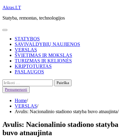
Skip
Akras.LT
to
Statyba, remontas, technologijos
content
STATYBOS
SAVIVALDYBIŲ NAUJIENOS
VERSLAS
ŠVIETIMAS IR MOKSLAS
TURIZMAS IR KELIONĖS
KRIPTOTURTAS
PASLAUGOS
Ieškoti:
Prenumeruoti
Home
VERSLAS
Avulis: Nacionalinio stadiono statyba buvo atnaujinta
Avulis: Nacionalinio stadiono statyba
buvo atnaujinta