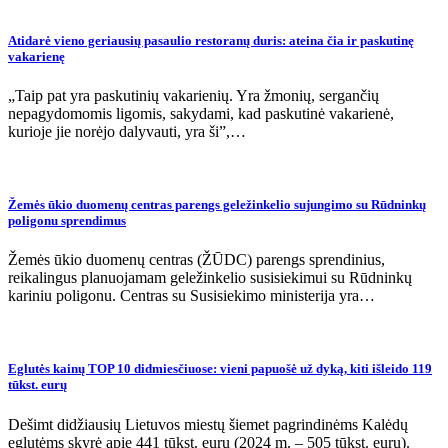
Atidarė vieno geriausių pasaulio restoranų duris: ateina čia ir paskutinę
vakarienę
„Taip pat yra paskutinių vakarienių. Yra žmonių, sergančių
nepagydomomis ligomis, sakydami, kad paskutinė vakarienė,
kurioje jie norėjo dalyvauti, yra ši”,…
Žemės ūkio duomenų centras parengs geležinkelio sujungimo su Rūdninkų
poligonu sprendimus
Žemės ūkio duomenų centras (ŽŪDC) parengs sprendinius,
reikalingus planuojamam geležinkelio susisiekimui su Rūdninkų
kariniu poligonu. Centras su Susisiekimo ministerija yra…
Eglutės kainų TOP 10 didmiesčiuose: vieni papuošė už dyką, kiti išleido 119
tūkst. eurų
Dešimt didžiausių Lietuvos miestų šiemet pagrindinėms Kalėdų
eglutėms skyrė apie 441 tūkst. eurų (2024 m. – 505 tūkst. eurų).