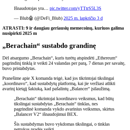
Išnaudotojas yra…
pic.twitter.com/yTTtrS5L3S
— Blub🤖 (@DeFi_Blub)
2025 m. lapkričio 3 d
ATRASTI:
9 ir daugiau geriausių memecoinų, kuriuos galima
nusipirkti 2025 m
„Berachain“ sustabdo grandinę
Dėl atsargumo „Berachain“, kuris turėtų atspindėti „Ethereum“
pagrindinį tinklą ir veikti 24 valandas per parą, 7 dienas per savaitę,
buvo pristabdytas.
Pranešime apie X komanda teigė, kad jos tikrintojai tikslingai
„koordinavo“, kad sustabdytų platformą, kai jie veržiasi atlikti
avarinį kietąjį šakiuką, kad pašalintų „Balancer“ įsilaužimą.
„Berachain“ tikrintojai koordinavo veiksmus, kad būtų
tikslingai sustabdytas „Berachain“ tinklas, nes
pagrindinė komanda vykdo avarinius veiksmus, skirtus
„Balancer V2“ išnaudojimui BEX.
Šis sustabdymas buvo vykdomas tikslingai, o tinklas
netrukus pradės veikti…