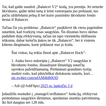
Tai, kad galite naudoti „Balancer V2“ kodą, yra premija. Jei neturite
likvidumo, galite tiekti turtą ir leisti vartotojams juo prekiauti, tuo
pačiu uždirbdami pelną iš bet kurio pasirinkto likvidumo fondo
tiesiai iš Balancer.
Tačiau čia yra problema: „Balancer“ pasikliovė tik viena pagrindine
sutartimi, kad tvarkytų visas saugyklas. Šis dizainas buvo skirtas
padidinti dujų efektyvumą, tačiau tai tapo vieninteliu didžiausiu
trūkumu, dabar turinčiu įtakos ne tik „Balancer“, bet ir visiems
kitiems diegimams, kurie priklausė nuo jo kodu.
Štai viskas, ką reikia žinoti apie „Balancer Hack“:
1. Ataka buvo nukreipta į „Balancer“ V2 saugyklas ir
likvidumo fondus, išnaudojant išmaniųjų sutarčių
sąveikos pažeidžiamumą. Preliminari grandinės tyrėjų
analizė rodo, kad piktybiškai dislokuota sutartis, kuri…
pic.twitter.com/udAM4hB0OD
– Adi (@AdiFlips)
2025 m. lapkričio 3 d
Įsilaužėlis nusitaikė į „manageUserBalance“ funkciją, efektyviai
perimdamas saugyklos išėmimus, apeidamas siuntėjo patvirtinimą.
Iki šiol daugiau nei 128 mln.