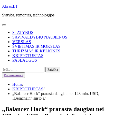
Skip
Akras.LT
to
Statyba, remontas, technologijos
content
STATYBOS
SAVIVALDYBIŲ NAUJIENOS
VERSLAS
ŠVIETIMAS IR MOKSLAS
TURIZMAS IR KELIONĖS
KRIPTOTURTAS
PASLAUGOS
Ieškoti:
Prenumeruoti
Home
KRIPTOTURTAS
„Balancer Hack“ prarasta daugiau nei 128 mln. USD,
„Berachain“ sustoja
„Balancer Hack“ prarasta daugiau nei