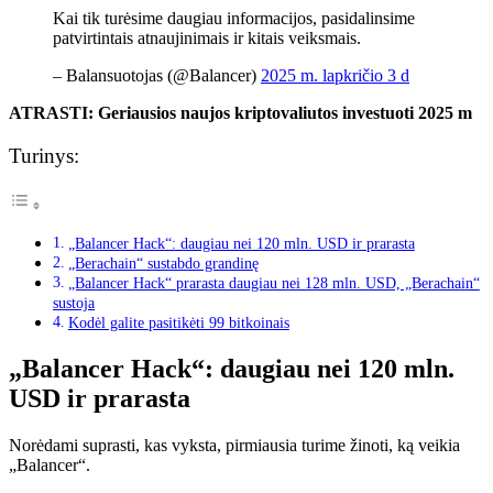
Kai tik turėsime daugiau informacijos, pasidalinsime
patvirtintais atnaujinimais ir kitais veiksmais.
– Balansuotojas (@Balancer)
2025 m. lapkričio 3 d
ATRASTI:
Geriausios naujos kriptovaliutos investuoti 2025 m
Turinys:
„Balancer Hack“: daugiau nei 120 mln. USD ir prarasta
„Berachain“ sustabdo grandinę
„Balancer Hack“ prarasta daugiau nei 128 mln. USD, „Berachain“
sustoja
Kodėl galite pasitikėti 99 bitkoinais
„Balancer Hack“: daugiau nei 120 mln.
USD ir prarasta
Norėdami suprasti, kas vyksta, pirmiausia turime žinoti, ką veikia
„Balancer“.