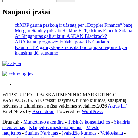
Naujausi įrašai
cbXRP gauna paskolą ir užstatą per „Doppler Finance“ bazę
Morgan Stanley pristato Staking ETP, skirtus Ether ir Solana
Ar Singapūras gali sukurti ASEAN Blackrock?
ADA kainų prognozė: FOMC poveikis Cardano
Kauno LEZ gamykloje žuvus darbuotojui, kolegoms kyla
klausimų dėl saugumo
Akras
–
WEBSTUDIO.LT © SKAITMENINIO MARKETINGO
tai
PASLAUGOS. SEO tekstų rašymas, turinio kūrimas, straipsnių
žemės
rašymas ir talpinimas į mūsų valdomas svetaines.2026
Akras.LT
|
ploto
Brief News by
Ascendoor
| Powered by
WordPress
.
matavimo
vienetas-
Draugai: -
Marketingo agentūra
-
Teisinės konsultacijos
-
Skaidrių
Pagrindinis
skenavimas
-
Klaipedos miesto naujienos
-
Miesto
naujienos
-
Saulius Narbutas
-
Įvaizdžio kūrimas
-
Veidoskaita
-