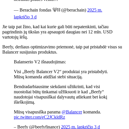
— Berachain fondas 🐻⛓ (@berachain)
2025 m.
lapkričio 3 d
Jie taip pat žino, kad kai kurie gali būti nepatenkinti, tačiau
pagrindinis jų tikslas yra apsaugoti
daugiau nei 12 mln. USD
vartotojų lėšų
.
Beefy, derliaus optimizavimo priemonė, taip pat pristabdė visus su
Balancer susijusius produktus.
Balanserio V2 išnaudojimas:
Visi „Beefy Balancer V2“ produktai yra pristabdyti.
Mūsų komanda atidžiai stebi situaciją.
Bendradarbiausime siekdami užtikrinti, kad visi
nuostoliai būtų tinkamai užfiksuoti ir kad „Beefy“
naudotojai visapusiškai dalyvautų atliekant bet kokį
išieškojimą.
Mūsų visapusiška parama
@Balancer
komanda.
pic.twitter.com/eC2JCkldRz
– Beefy (@beefyfinance)
2025 m. lapkričio 3 d