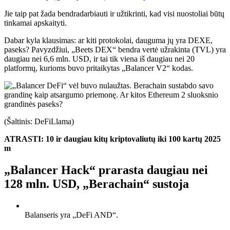
Jie taip pat žada bendradarbiauti ir užtikrinti, kad visi nuostoliai būtų
tinkamai apskaityti.
Dabar kyla klausimas: ar kiti protokolai, dauguma jų yra DEXE,
paseks? Pavyzdžiui, „Beets DEX“ bendra vertė užrakinta (TVL) yra
daugiau nei 6,6 mln. USD, ir tai tik viena iš daugiau nei 20
platformų, kurioms buvo pritaikytas „Balancer V2“ kodas.
(Šaltinis:
DeFiLlama
)
ATRASTI:
10 ir daugiau kitų kriptovaliutų iki 100 kartų 2025
m
„Balancer Hack“ prarasta daugiau nei
128 mln. USD, „Berachain“ sustoja
Balanseris yra „DeFi AND“.