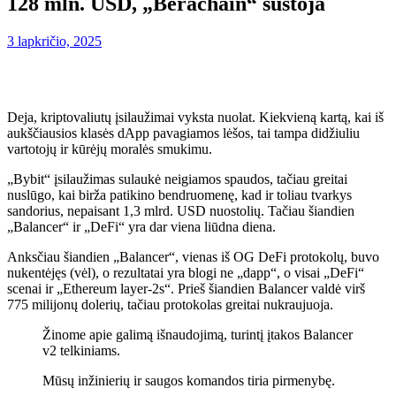
128 mln. USD, „Berachain“ sustoja
3 lapkričio, 2025
Deja, kriptovaliutų įsilaužimai vyksta nuolat. Kiekvieną kartą, kai iš
aukščiausios klasės dApp pavagiamos lėšos, tai tampa didžiuliu
vartotojų ir kūrėjų moralės smukimu.
„Bybit“ įsilaužimas sulaukė neigiamos spaudos, tačiau greitai
nuslūgo, kai birža patikino bendruomenę, kad ir toliau tvarkys
sandorius, nepaisant 1,3 mlrd. USD nuostolių. Tačiau šiandien
„Balancer“ ir „DeFi“ yra dar viena liūdna diena.
Anksčiau šiandien „Balancer“, vienas iš OG DeFi protokolų, buvo
nukentėjęs (vėl), o rezultatai yra blogi ne „dapp“, o visai „DeFi“
scenai ir „Ethereum layer-2s“. Prieš šiandien Balancer
valdė
virš
775 milijonų dolerių, tačiau protokolas greitai nukraujuoja.
Žinome apie galimą išnaudojimą, turintį įtakos Balancer
v2 telkiniams.
Mūsų inžinierių ir saugos komandos tiria pirmenybę.