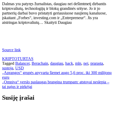
Dalmas yra patyręs žurnalistas, daugiau nei dešimtmetį dirbantis
kriptovaliutų, technologijų ir blokų grandinės srityse. Jo ir jo
partnerių darbai buvo pristatyti geriausiuose naujienų kanaluose,
įskaitant „Forbes“, investing.com ir „Entrepreneur“. Jis yra
aistringas kriptovaliutų… Skaityti Daugiau
Source link
KRIPTOTURTAS
Tagged
Balancer
,
Berachain
,
daugiau
,
hack
,
mln
,
nei
,
prarasta
,
sustoja
,
USD
Navigacija
„Aprangos“ grupės apyvarta šiemet augo 5,6 proc. iki 300 milijonų
eurų
tarp
„Omniva“ verslo paslaugas brangina trumpam: atstovai neslepia –
įrašų
tai pajus ir pirkėjai
Susiję įrašai