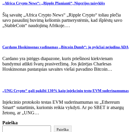
„Africa Crypto News“: „Ripple Planianti“, Nigerijos taisyklės
Šią savaitę „Africa Crypto News“ „Ripple Crypto“ toliau plečia
savo pasaulinį buvimą keliomis partnerystėmis, kad išplėstų savo
„StableCoin“ naudojimą Afrikoje.…
Cardano Hoskinsonas vadinamas „Bitcoin Dumb“: jo pykčiai nejudina ADA
Cardano yra įstrigęs diapazone, kuris priešinosi kiekvienam
bandymui atlikti švarų prasiveržimą. Jos įkūrėjas Charlesas
Hoskinsonas pastarąsias savaites viešai pavadino Bitcoin…
„UNG Crypto“ gali pakilti 130% kaip injekcinių testų EVM suderinamumas
Injekcinio protokolo testas EVM suderinamumas su „Ethereum
Smart“ sutartimis, kuriomis reikia vykdyti. Ar po SBET ir atsargų
žetonų, ar „UNG…
Paieška
Paieška