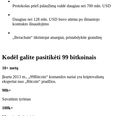
Protokolas prieš įsilaužimą valdė daugiau nei 700 mln. USD
Daugiau nei 128 mln. USD buvo atimta po išmaniojo
kontrakto išnaudojimo
„Berachain“ tikrintojai atsargiai, pristabdykite grandinę
Kodėl galite pasitikėti 99 bitkoinais
10+ metų
Įkurta 2013 m., „99Bitcoin“ komandos nariai yra kriptovaliutų
ekspertai nuo „Bitcoin“ pradžios.
90h+
Savaitinis tyrimas
100k+