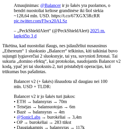
Atnaujinimas:
@Balancer
ir jo šakės yra puolamos, o
bendri nuostoliai keliose grandinėse iki šiol siekia
~128,64 mln. USD. https://t.co/67XGX5RcRR
pic.twitter.com/FIwx20ALSz
– „PeckShieldAlert“ (@PeckShieldAlert)
2025 m.
lapkričio 3 d
Tikėtina, kad nuostoliai išaugs, nes įsilaužėliui nusausinus
„Ethereum“ 1 sluoksnio „Balancer“ telkinius, kiti taikiniai buvo
sujungti lygiaverčiai 2 sluoksnyje, tai yra, suvynioti žetonai. Tai
sukuria „domino efektą“, kai protokolas, naudojantis Balancer v2
kodą, ypač jei tai sluoksnis-2, turi pristabdyti operacijas, kol
trūkumas bus pašalintas.
Balancer v2 (+ šakės) išnaudota už daugiau nei 100
mln. USD + TLDR:
Balancer v2 ir jo šakės turi įtakos:
• ETH → balansyras → 70m
• Teisėjas → balansuotojas → 6m
• Bazė → balansyras → 4m
•
@SonicLabs
→ burokėliai → 3,4m
• OP → burokėliai → 283 tūkst
• Daugiakampis → balansyras → 117k