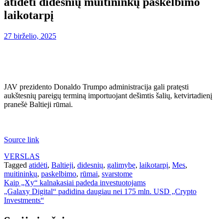
atidėti didesnių muitininkų paskelbimo
laikotarpį
27 birželio, 2025
JAV prezidento Donaldo Trumpo administracija gali pratęsti
aukštesnių pareigų terminą importuojant dešimtis šalių, ketvirtadienį
pranešė Baltieji rūmai.
Source link
VERSLAS
Tagged
atidėti
,
Baltieji
,
didesnių
,
galimybę
,
laikotarpį
,
Mes
,
muitininkų
,
paskelbimo
,
rūmai
,
svarstome
Navigacija
Kaip „Xy“ kalnakasiai padeda investuotojams
„Galaxy Digital“ padidina daugiau nei 175 mln. USD „Crypto
tarp
Investments“
įrašų