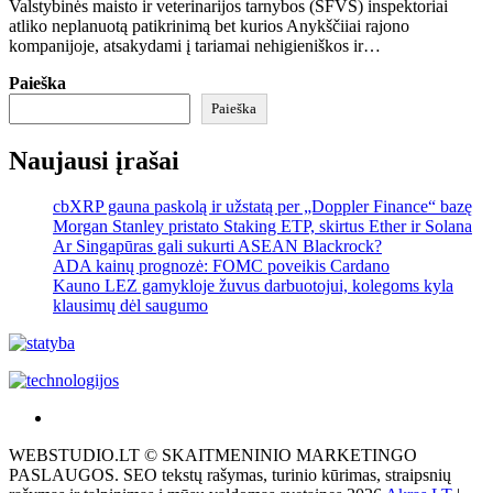
Valstybinės maisto ir veterinarijos tarnybos (SFVS) inspektoriai
atliko neplanuotą patikrinimą bet kurios Anykščiiai rajono
kompanijoje, atsakydami į tariamai nehigieniškos ir…
Paieška
Paieška
Naujausi įrašai
cbXRP gauna paskolą ir užstatą per „Doppler Finance“ bazę
Morgan Stanley pristato Staking ETP, skirtus Ether ir Solana
Ar Singapūras gali sukurti ASEAN Blackrock?
ADA kainų prognozė: FOMC poveikis Cardano
Kauno LEZ gamykloje žuvus darbuotojui, kolegoms kyla
klausimų dėl saugumo
Akras
–
WEBSTUDIO.LT © SKAITMENINIO MARKETINGO
tai
PASLAUGOS. SEO tekstų rašymas, turinio kūrimas, straipsnių
žemės