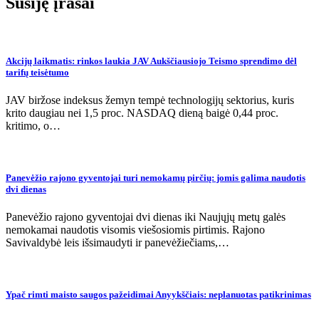
Susiję įrašai
Akcijų laikmatis: rinkos laukia JAV Aukščiausiojo Teismo sprendimo dėl
tarifų teisėtumo
JAV biržose indeksus žemyn tempė technologijų sektorius, kuris
krito daugiau nei 1,5 proc. NASDAQ dieną baigė 0,44 proc.
kritimo, o…
Panevėžio rajono gyventojai turi nemokamų pirčių: jomis galima naudotis
dvi dienas
Panevėžio rajono gyventojai dvi dienas iki Naujųjų metų galės
nemokamai naudotis visomis viešosiomis pirtimis. Rajono
Savivaldybė leis išsimaudyti ir panevėžiečiams,…
Ypač rimti maisto saugos pažeidimai Anyykščiais: neplanuotas patikrinimas