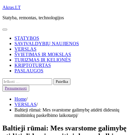
Skip
Akras.LT
to
Statyba, remontas, technologijos
content
STATYBOS
SAVIVALDYBIŲ NAUJIENOS
VERSLAS
ŠVIETIMAS IR MOKSLAS
TURIZMAS IR KELIONĖS
KRIPTOTURTAS
PASLAUGOS
Ieškoti:
Prenumeruoti
Home
VERSLAS
Baltieji rūmai: Mes svarstome galimybę atidėti didesnių
muitininkų paskelbimo laikotarpį
Baltieji rūmai: Mes svarstome galimybę