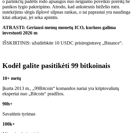
o parinkčių padėtis rodo apsaugos nuo neigiamo poveikio poreikį be
panikos lygio pakreipimo. Atrodo, kad ankstesnis birželio mėn.
nutekėjimo slėgis išplovė silpnas rankas, o tai paprastai yra naudinga
kitai atkarpai, jei seka apimtis.
ATRASTI: Geriausi memų monetų ICO, kuriuos galima
investuoti 2026 m
IŠSKIRTINIS: užsidirbkite 10 USDC prisiregistravę „Binance“.
Kodėl galite pasitikėti 99 bitkoinais
10+ metų
Įkurta 2013 m., „99Bitcoin“ komandos nariai yra kriptovaliutų
ekspertai nuo „Bitcoin“ pradžios.
90h+
Savaitinis tyrimas
100k+