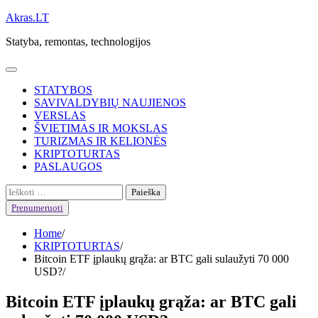
Skip
Akras.LT
to
Statyba, remontas, technologijos
content
STATYBOS
SAVIVALDYBIŲ NAUJIENOS
VERSLAS
ŠVIETIMAS IR MOKSLAS
TURIZMAS IR KELIONĖS
KRIPTOTURTAS
PASLAUGOS
Ieškoti:
Prenumeruoti
Home
KRIPTOTURTAS
Bitcoin ETF įplaukų grąža: ar BTC gali sulaužyti 70 000
USD?
Bitcoin ETF įplaukų grąža: ar BTC gali