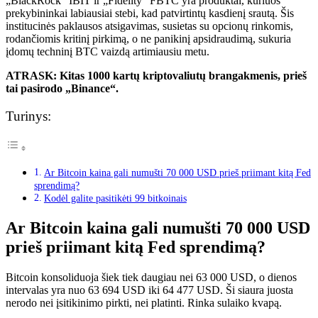
„BlackRock“ IBIT ir „Fidelity“ FBTC yra produktai, kuriuos
prekybininkai labiausiai stebi, kad patvirtintų kasdienį srautą. Šis
institucinės paklausos atsigavimas, susietas su opcionų rinkomis,
rodančiomis kritinį pirkimą, o ne panikinį apsidraudimą, sukuria
įdomų techninį BTC vaizdą artimiausiu metu.
ATRASK: Kitas 1000 kartų kriptovaliutų brangakmenis, prieš
tai pasirodo „Binance“.
Turinys:
Ar Bitcoin kaina gali numušti 70 000 USD prieš priimant kitą Fed
sprendimą?
Kodėl galite pasitikėti 99 bitkoinais
Ar Bitcoin kaina gali numušti 70 000 USD
prieš priimant kitą Fed sprendimą?
Bitcoin konsoliduoja šiek tiek daugiau nei 63 000 USD, o dienos
intervalas yra nuo 63 694 USD iki 64 477 USD. Ši siaura juosta
nerodo nei įsitikinimo pirkti, nei platinti. Rinka sulaiko kvapą.