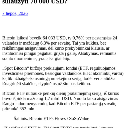
sulaužyti 70 000 USD?
7 liepos, 2026
Bitcoin laikosi beveik 64 033 USD, ty 0,76% per pastarąsias 24
valandas ir maždaug 6,3% per savaitę. Tai yra kuklus, bet
reikšmingas atsigavimas, dėl kurio prekybininkai klausia, ar
instituciniai pinigai pagaliau grįžta į galią. Atsakymas, remiantis
srauto duomenimis, yra: atsargiai taip.
„Spot Bitcoin“ biržoje prekiaujami fondai (ETF, reguliuojamos
investicinės priemonės, tiesiogiai valdančios BTC akcininkų vardu)
ką tik užbaigė skausmingą nutekėjimo seriją, todėl verta atidžiai
išnagrinėti skaičius, slypinčius už šio pasikeitimo.
Bitcoin ETF nutraukė penkių dienų pralaimėjimų seriją, iš kurios
buvo išpirkta maždaug 1,7 mlrd. USD. Nuo to laiko atsigavimas
išaugo – duomenys rodo, kad Bitcoin ETF per pastarąją savaitę
pritraukė 352 mln.
Šaltinis: Bitcoin ETFs Flows / SoSoValue