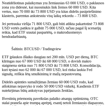
Neatidėliotinas palaikymas yra žemiausias 63 000 USD, o paklausos
zona yra didesnė, kai nuosmukis link žemos 60 000 USD. Kita
vertus, nuo 70 000 iki 73 800 USD yra kitas didelis pasipriešinimo
klasteris, paremtas ankstesniu visų laikų rekordu – 73 808 USD.
Jei pertrauka viršija 71 800 USD, gali būti atlikta pakartotinė 73 808
USD vertės patikra ir galbūt 75 000 USD, tačiau pagal šį scenarijų
reikia, kad ETF srautai paspartėtų, o makroduomenys
bendradarbiautų.
Šaltinis: BTCUSD / Tradingview
ETF įplaukos išlaiko daugiau nei 200 mln. USD per dieną, BTC
kliringas nuo 67 000 USD iki 68 000 USD, o dovish makro
staigmena siekia nuo 71 800 USD iki 73 808 USD. Konsolidacija,
kuri tęsiasi nuo 62 000 iki 67 000 USD, kol rinka laukia Fed
signalų, reiškia lėtą smulkinimą ir mažą nepastovumą.
Didelės apimties sumažėjimas žemiau 60 000 USD rodo, kad
atšokimas nepavyko ir rodo 50 000 USD vidurkį. Kasdienis ETF
nutekėjimas būtų ankstyvas įspėjamasis ženklas.
Išvestinių priemonių paveikslas palaiko atsargų optimizmą. OTC
stalai praneša apie trumpą aprėptį, esantį netoli žemiausio diapazono,