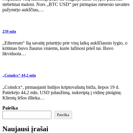
stebėtinai maloni. Nors „BTC USD“ per pirmąsias mėnesio savaites
pažymėjo aukščiau,…
259 mln
„Ethereum“ šią savaitę priartėjo prie visų laikų aukščiausio lygio, o
kritimas buvo žiaurus visiems, kurie lažinosi prieš tai. Buvo
likviduota…
„Coindcx“ 44,2 mln
„Coindcx“, pirmaujanti Indijos kriptovaliutų birža, liepos 19 d.
Patiekėjo 44,2 mln. USD įsilaužimą, nukreiptą į vidinę piniginę.
Klientų lėšos išlieka…
Paieška
Paieška
Naujausi įrašai