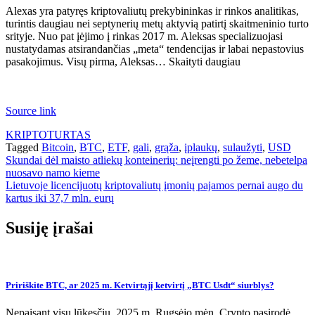
Alexas yra patyręs kriptovaliutų prekybininkas ir rinkos analitikas,
turintis daugiau nei septynerių metų aktyvią patirtį skaitmeninio turto
srityje. Nuo pat įėjimo į rinkas 2017 m. Aleksas specializuojasi
nustatydamas atsirandančias „meta“ tendencijas ir labai nepastovius
pasakojimus. Visų pirma, Aleksas… Skaityti daugiau
Source link
KRIPTOTURTAS
Tagged
Bitcoin
,
BTC
,
ETF
,
gali
,
grąža
,
įplaukų
,
sulaužyti
,
USD
Navigacija
Skundai dėl maisto atliekų konteinerių: neįrengti po žeme, nebetelpa
nuosavo namo kieme
tarp
Lietuvoje licencijuotų kriptovaliutų įmonių pajamos pernai augo du
įrašų
kartus iki 37,7 mln. eurų
Susiję įrašai
Pririškite BTC, ar 2025 m. Ketvirtąjį ketvirtį „BTC Usdt“ siurblys?
Nepaisant visų lūkesčių, 2025 m. Rugsėjo mėn. Crypto pasirodė