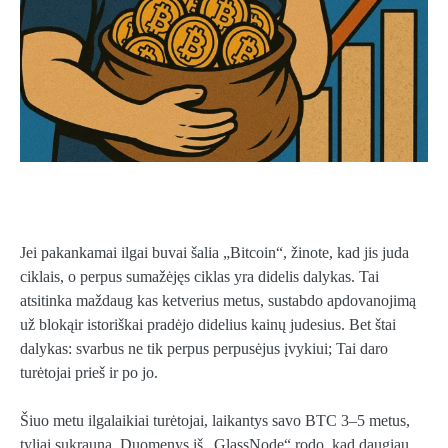
Jei pakankamai ilgai buvai šalia „Bitcoin“, žinote, kad jis juda
ciklais, o perpus sumažėjęs ciklas yra didelis dalykas.
Tai
atsitinka maždaug kas ketverius metus, sustabdo apdovanojimą
už bloką
ir istoriškai pradėjo didelius kainų judesius.
Bet štai
dalykas: svarbus ne tik perpus perpusėjus įvykiui; Tai daro
turėtojai
prieš ir po jo.
Šiuo metu ilgalaikiai turėtojai, laikantys savo BTC 3–5 metus,
tyliai sukrauna. Duomenys iš „GlassNode“ rodo, kad daugiau