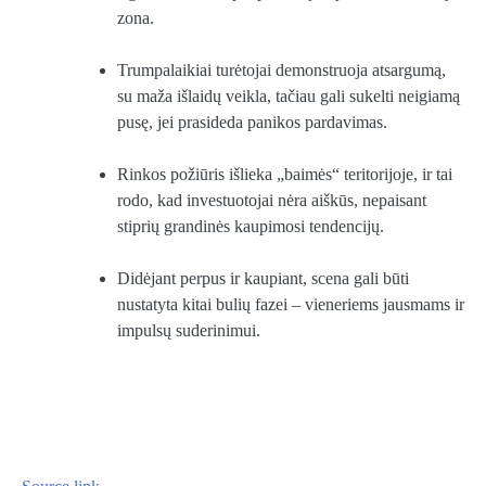
zona.
Trumpalaikiai turėtojai demonstruoja atsargumą,
su maža išlaidų veikla, tačiau gali sukelti neigiamą
pusę, jei prasideda panikos pardavimas.
Rinkos požiūris išlieka „baimės“ teritorijoje, ir tai
rodo, kad investuotojai nėra aiškūs, nepaisant
stiprių grandinės kaupimosi tendencijų.
Didėjant perpus ir kaupiant, scena gali būti
nustatyta kitai bulių fazei – vieneriems jausmams ir
impulsų suderinimui.