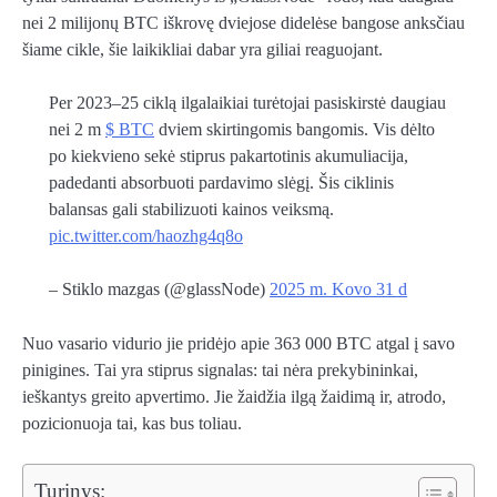
nei 2 milijonų BTC iškrovę dviejose didelėse bangose ​​anksčiau
šiame cikle, šie laikikliai dabar yra giliai reaguojant.
Per 2023–25 ciklą ilgalaikiai turėtojai pasiskirstė daugiau
nei 2 m
$ BTC
dviem skirtingomis bangomis. Vis dėlto
po kiekvieno sekė stiprus pakartotinis akumuliacija,
padedanti absorbuoti pardavimo slėgį. Šis ciklinis
balansas gali stabilizuoti kainos veiksmą.
pic.twitter.com/haozhg4q8o
– Stiklo mazgas (@glassNode)
2025 m. Kovo 31 d
Nuo vasario vidurio jie pridėjo apie 363 000 BTC atgal į savo
pinigines. Tai yra stiprus signalas: tai nėra prekybininkai,
ieškantys greito apvertimo. Jie žaidžia ilgą žaidimą ir, atrodo,
pozicionuoja tai, kas bus toliau.
Turinys: