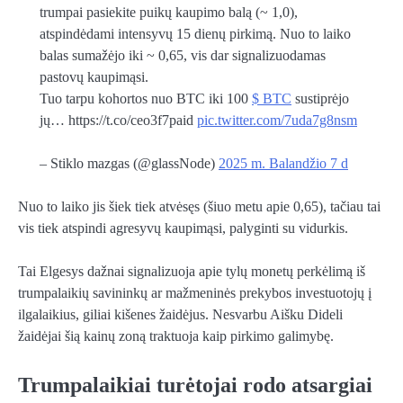
trumpai pasiekite puikų kaupimo balą (~ 1,0),
atspindėdami intensyvų 15 dienų pirkimą. Nuo to laiko
balas sumažėjo iki ~ 0,65, vis dar signalizuodamas
pastovų kaupimąsi.
Tuo tarpu kohortos nuo BTC iki 100
$ BTC
sustiprėjo
jų… https://t.co/ceo3f7paid
pic.twitter.com/7uda7g8nsm
– Stiklo mazgas (@glassNode)
2025 m. Balandžio 7 d
Nuo to laiko jis šiek tiek atvėsęs (šiuo metu apie 0,65), tačiau tai
vis tiek atspindi agresyvų kaupimąsi, palyginti su
vidurkis
.
Tai
Elgesys dažnai signalizuoja apie tylų monetų perkėlimą iš
trumpalaikių savininkų ar mažmeninės prekybos investuotojų į
ilgalaikius, giliai kišenes žaidėjus. Nesvarbu
Aišku
Dideli
žaidėjai šią kainų zoną traktuoja kaip pirkimo galimybę.
Trumpalaikiai turėtojai rodo atsargiai