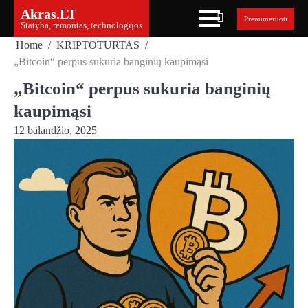
Skip
Akras.LT
Prenumeruoti
to
Statyba, remontas, technologijos
content
Home
KRIPTOTURTAS
„Bitcoin“ perpus sukuria banginių kaupimąsi
„Bitcoin“ perpus sukuria banginių
kaupimąsi
12 balandžio, 2025