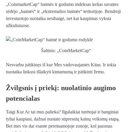
„CoinmarketCap“ baimės ir godumo indeksas kelias savaites
sėdėjo „baimės“ ir „ekstremalios baimės“ teritorijoje. Bendroji
investuotojo nuotaika nesibaigė, net kai kaupimas vyksta
užkulisiuose
.
Šaltinis: „CoinMarketCap“
Nesvarbu
įsitikinęs
iš kur
Mes vadovaujamės
Kitas.
Ir tokia
nuotaika linkusi išlaikyti kintamumą ir įsitikinti žemu.
Žvilgsnis į priekį: nuolatinio augimo
potencialas
Taigi
Kur
Ar tai mus palieka?
Ilgalaikiai turėtojai ir banginiai
tyliai kaupiasi, dažnai nustato stipresnių kainų veiksmų etapą
.
Bet mes vis dar esame pereinamojoje zonoje, kol jausmas