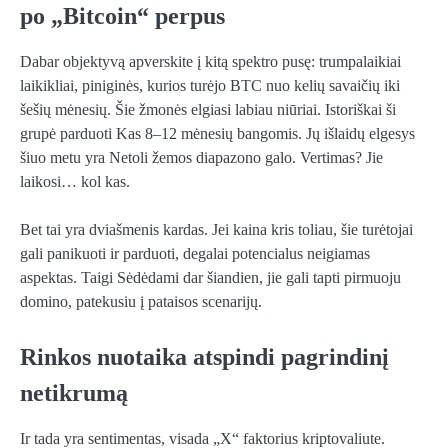
po „Bitcoin“ perpus
Dabar objektyvą apverskite į kitą spektro pusę: trumpalaikiai
laikikliai, piniginės, kurios turėjo BTC nuo kelių savaičių iki
šešių mėnesių. Šie žmonės elgiasi labiau niūriai. Istoriškai ši
grupė
parduoti
Kas 8–12 mėnesių bangomis. Jų išlaidų elgesys
šiuo metu yra
Netoli žemos diapazono galo.
Vertimas? Jie
laikosi
…
kol kas.
Bet tai yra dviašmenis kardas. Jei kaina kris toliau, šie turėtojai
gali panikuoti ir parduoti,
degalai
potencialus neigiamas
aspektas.
Taigi
Sėdėdami dar šiandien, jie gali tapti pirmuoju
domino, patekusiu į pataisos scenarijų.
Rinkos nuotaika atspindi pagrindinį
netikrumą
Ir tada yra sentimentas, visada „X“ faktorius kriptovaliute.