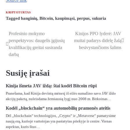
Source link
KRIPTOTURTAS
Tagged
banginių
,
Bitcoin
,
kaupimąsi
,
perpus
,
sukuria
Profesinio mokymo
Kinijos PPO lyderė: JAV
Navigacija
perspektyvos: daugelis įgijusių
muitai padarys didelę žalą
tarp
kvalifikacijų greitai susiranda
besivystančioms šalims
darbą
įrašų
Susiję įrašai
Kinija išmeta JAV iždą: štai kodėl Bitcoin rūpi
Pranešama, kad Kinija devintą mėnesį iš eilės sumažino savo JAV iždo
akcijų paketą, nuleisdama žemiausią lygį nuo 2008 m. Bitkoinas…
Kodėl „blockchain“ yra automobilių pramonės ateitis
Dėl „blockchain“ technologijos, „Crypto“ ir „Metaverse“ pamatysime
naują erą, kurioje vartotojas yra pastatytas priekyje ir centre. Vienas
aspektas, kuris šiuo…