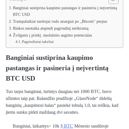
Banginiai sustiprina kaupimo pastangas ir pasineria į neįvertintą
BTC USD
Trumpalaikiai turėtojai rodo atsargiai po „Bitcoin“ perpus
Rinkos nuotaika atspindi pagrindinį netikrumą
Žvilgsnis į priekį: nuolatinio augimo potencialas
Pagrindiniai takeliai
Banginiai sustiprina kaupimo
pastangas ir pasineria į neįvertintą
BTC USD
Tuo tarpu banginiai, turintys daugiau nei 1000 BTC, buvo
užimtos
taip pat
. Balandžio pradžioje „GlassNode“ didelių
banginių „kaupimosi balas“ pasiekė tobulą 1,0, tai reiškia, kad
jiems sunku pirkti maždaug dvi savaites.
Banginiai, laikantys> 10k
$ BTC
Mėnesio sandūroje