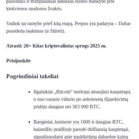
pasislinks ir trumpalaikiai laikikliai nustos blaškytis prie
kiekvienos raudonos žvakės
.
Vadink tai ramybe prieš kitą etapą. Perpus
yra padaryta
– Dabar
prasideda laukimas (ir žiūrėti).
Atrasti:
20+ Kitas kriptovaliutas sprogs 2025 m.
Prisijunkite
Pagrindiniai takeliai
Ilgalaikiai „Bitcoin“ turėtojai atnaujino kaupimąsi,
o nuo vasario vidurio po ankstesnių išpardavimų
pridėjo daugiau nei 363 000 BTC.
Banginiai, kuriuose yra 1000 ir daugiau BTC,
balandžio pradžioje parodė didžiausią kaupimąsi,
signalizuodami apie pasitikėjimą dabartine kainų