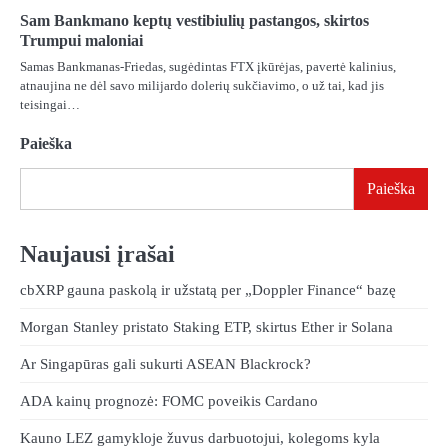
Sam Bankmano keptų vestibiulių pastangos, skirtos
Trumpui maloniai
Samas Bankmanas-Friedas, sugėdintas FTX įkūrėjas, pavertė kalinius,
atnaujina ne dėl savo milijardo dolerių sukčiavimo, o už tai, kad jis
teisingai…
Paieška
Paieška
Naujausi įrašai
cbXRP gauna paskolą ir užstatą per „Doppler Finance“ bazę
Morgan Stanley pristato Staking ETP, skirtus Ether ir Solana
Ar Singapūras gali sukurti ASEAN Blackrock?
ADA kainų prognozė: FOMC poveikis Cardano
Kauno LEZ gamykloje žuvus darbuotojui, kolegoms kyla