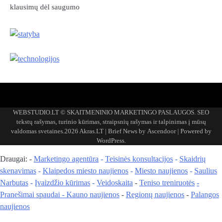
klausimų dėl saugumo
Akras
–
WEBSTUDIO.LT © SKAITMENINIO MARKETINGO PASLAUGOS. SEO
tai
tekstų rašymas, turinio kūrimas, straipsnių rašymas ir talpinimas į mūsų
žemės
valdomas svetaines.2026
Akras.LT
| Brief News by
Ascendoor
| Powered by
ploto
WordPress
.
matavimo
vienetas-
Draugai: -
Marketingo agentūra
-
Teisinės konsultacijos
-
Skaidrių
Pagrindinis
skenavimas
-
Klaipedos miesto naujienos
-
Miesto naujienos
-
Saulius
Narbutas
-
Įvaizdžio kūrimas
-
Veidoskaita
-
Teniso treniruotės
-
Pranešimai spaudai -
Kauno naujienos
-
Regionų naujienos
-
Palangos
naujienos