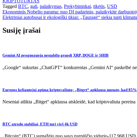
KRIPTOTURTAS
Tagged
BTC
,
gali
,
palaikymas
,
Prekybininkai
,
tikėtis
,
USD
Navigacija
Ekonominis Nobelio parama: nuo DI padarinių, palaikykite darbuotoju
Elektriniai autobusai ir ekologiški ūkiai: „Tauragė“ siekia tapti klimat
tarp
įrašų
Susiję įrašai
Gemini AI prognozuoja nestabilų gruodį XRP, DOGE ir SHIB
„Google“ sukurtas „ChatGPT“ konkurentas „Gemini AI“ paskelbė neį
Europos keliautojai apima kriptovaliutą: „Bitget“ apklausa nustato, kad 85% 
Neseniai atlikta „Bitget“ apklausa atskleidė, kad kriptovaliuta pereina
BTC atrodo stabiliai, ETH turi virš 4k USD
„Bitcoin“ (BTC) sumažėjo nuo savo rugpjūčio vidurio-117 968 ​​USD, 