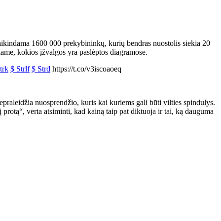
naikindama 1600 000 prekybininkų, kurių bendras nuostolis siekia 20
džiame, kokios įžvalgos yra paslėptos diagramose.
trk
$ Strlf
$ Strd
https://t.co/v3iscoaoeq
aleidžia nuosprendžio, kuris kai kuriems gali būti vilties spindulys.
tą“, verta atsiminti, kad kainą taip pat diktuoja ir tai, ką dauguma