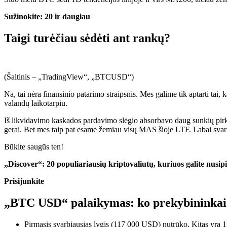
Sužinokite: 20 ir daugiau
Taigi turėčiau sėdėti ant rankų?
(Šaltinis – „TradingView“, „BTCUSD“)
Na, tai nėra finansinio patarimo straipsnis. Mes galime tik aptarti tai,
valandų laikotarpiu.
Iš likvidavimo kaskados pardavimo slėgio absorbavo daug sunkių pirk
gerai. Bet mes taip pat esame žemiau visų MAS šioje LTF. Labai svarb
Būkite saugūs ten!
„Discover“: 20 populiariausių kriptovaliutų, kuriuos galite nusip
Prisijunkite
„BTC USD“ palaikymas: ko prekybininkai g
Pirmasis svarbiausias lygis (117 000 USD) nutrūko. Kitas yra