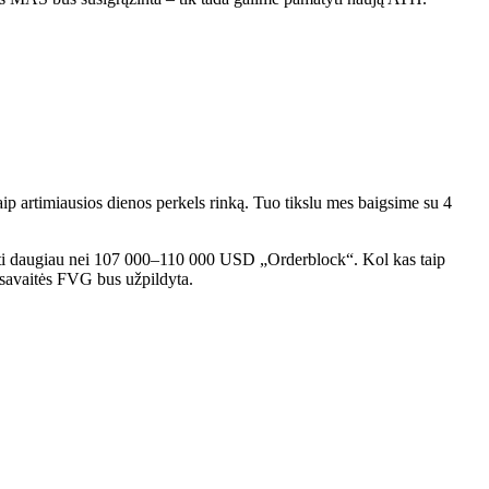
 kaip artimiausios dienos perkels rinką. Tuo tikslu mes baigsime su 4
ryti daugiau nei 107 000–110 000 USD „Orderblock“. Kol kas taip
 savaitės FVG bus užpildyta.