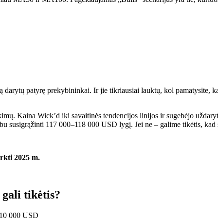
 ką darytų patyrę prekybininkai. Ir jie tikriausiai lauktų, kol pamatysite,
imų. Kaina Wick’d iki savaitinės tendencijos linijos ir sugebėjo užda
u susigrąžinti 117 000–118 000 USD lygį. Jei ne – galime tikėtis, kad
irkti 2025 m.
ali tikėtis?
 110 000 USD