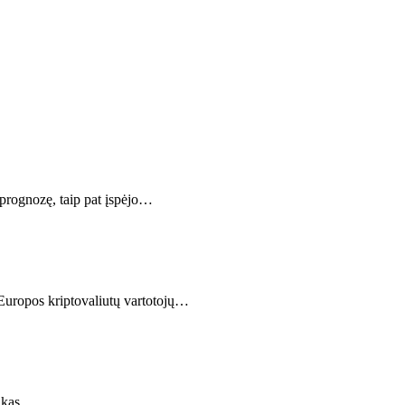
rognozę, taip pat įspėjo…
a Europos kriptovaliutų vartotojų…
l kas…