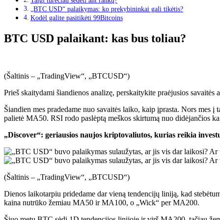
Taigi turėčiau sėdėti ant rankų?
„BTC USD“ palaikymas: ko prekybininkai gali tikėtis?
Kodėl galite pasitikėti 99Bitcoins
BTC USD palaikant: kas bus toliau?
(Šaltinis – „TradingView“, „BTCUSD“)
Prieš skaitydami šiandienos analizę, perskaitykite praėjusios savaitės a
Šiandien mes pradedame nuo savaitės laiko, kaip įprasta. Nors mes į tai
palietė MA50. RSI rodo paslėptą meškos skirtumą nuo didėjančios kain
„Discover“: geriausios naujos kriptovaliutos, kurias reikia invest
(Šaltinis – „TradingView“, „BTCUSD“)
Dienos laikotarpiu pridedame dar vieną tendencijų liniją, kad stebėtum
kaina nutrūko žemiau MA50 ir MA100, o „Wick“ per MA200.
Šiuo metu BTC sėdi 1D tendencijos linijoje ir virš MA200, tačiau že