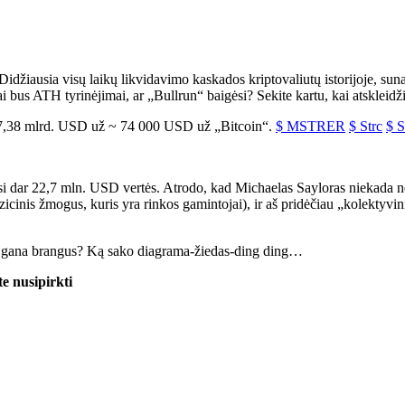
džiausia visų laikų likvidavimo kaskados kriptovaliutų istorijoje, su
 tai bus ATH tyrinėjimai, ar „Bullrun“ baigėsi? Sekite kartu, kai atsklei
47,38 mlrd. USD už ~ 74 000 USD už „Bitcoin“.
$ MSTRER
$ Strc
$ S
i dar 22,7 mln. USD vertės. Atrodo, kad Michaelas Sayloras niekada nepr
žmogus, kuris yra rinkos gamintojai), ir aš pridėčiau „kolektyvinį pro
ra gana brangus? Ką sako diagrama-žiedas-ding ding…
e nusipirkti