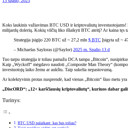
13 spalio, 2025
Koks laukinis važiavimas BTC USD ir kriptovaliutų investuotojams! Di
milijardų dolerių. Kokių vilčių liko išlaikyti BTC ateitį? Ar kaina tęs
Strategija įsigijo 220 BTC už ~ 27,2 mln
$ BTC
Įsigyta už ~ 
– Michaelas Sayloras (@Saylor)
2025 m. Spalio 13 d
Tuo tarpu strategija ir toliau pamažu DCA tampa „Bitcoin“, nusipirkus
Kaip „Wyckoff“ mėgdavo naudoti „Composite Man Theory“ (kompozicinis 
investuotojų laiko žemu ar aukštu. Taip sukelia nepastovumą.
Ar kolektyvinis protas nusprendė, kad vienas „Bitcoin“ šiuo metu y
„DiscORD“: „12+ karščiausių kriptovaliutų“, kuriuos dabar galit
Turinys:
BTC USD palaikant: kas bus toliau?