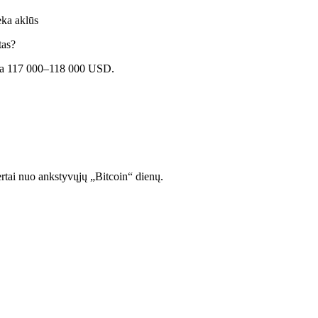
eka aklūs
tas?
 yra 117 000–118 000 USD.
rtai nuo ankstyvųjų „Bitcoin“ dienų.