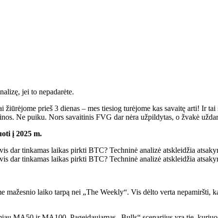
nalizę, jei to nepadarėte.
 žiūrėjome prieš 3 dienas – mes tiesiog turėjome kas savaitę arti! Ir tai
os. Ne puiku. Nors savaitinis FVG dar nėra užpildytas, o žvakė uždary
uoti į 2025 m.
e mažesnio laiko tarpą nei „The Weekly“. Vis dėlto verta nepamiršti, ka
miau MA50 ir MA100. Pageidaujamas „Bulls“ scenarijus yra tie, kuriuo