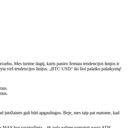
 svarbu. Mes turime dagtį, kuris paniro žemiau tendencijos linijos ir
ta virš tendencijos linijos. „BTC USD“ iki šiol palaiko palaikymą!
d įstrižainės gali būti apgaulingos. Beje, mes taip pat matome, kad
s MAS bus susigrąžinta – tik tada galime pamatyti naują ATH.