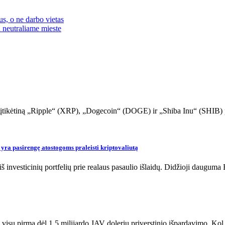
s, o ne darbo vietas
u neutraliame mieste
tikėtiną „Ripple“ (XRP), „Dogecoin“ (DOGE) ir „Shiba Inu“ (SHIB) p
yra pasirengę atostogoms praleisti kriptovaliutą
 iš investicinių portfelių prie realaus pasaulio išlaidų. Didžioji daugum
visų pirma dėl 1,5 milijardo JAV dolerių priverstinio išpardavimo. Ko