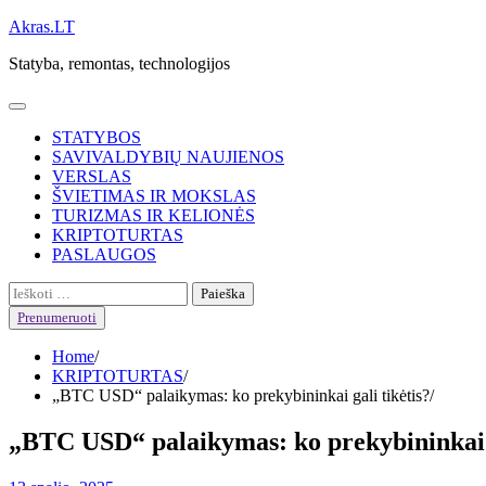
Skip
Akras.LT
to
Statyba, remontas, technologijos
content
STATYBOS
SAVIVALDYBIŲ NAUJIENOS
VERSLAS
ŠVIETIMAS IR MOKSLAS
TURIZMAS IR KELIONĖS
KRIPTOTURTAS
PASLAUGOS
Ieškoti:
Prenumeruoti
Home
KRIPTOTURTAS
„BTC USD“ palaikymas: ko prekybininkai gali tikėtis?
„BTC USD“ palaikymas: ko prekybininkai g