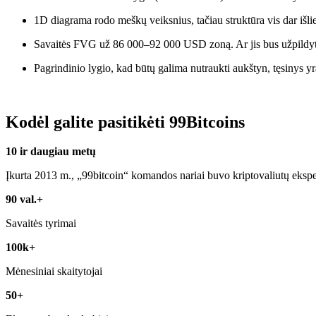
1D diagrama rodo meškų veiksnius, tačiau struktūra vis dar išli
Savaitės FVG už 86 000–92 000 USD zoną. Ar jis bus užpildy
Pagrindinio lygio, kad būtų galima nutraukti aukštyn, tęsinys
Kodėl galite pasitikėti 99Bitcoins
10 ir daugiau metų
Įkurta 2013 m., „99bitcoin“ komandos nariai buvo kriptovaliutų ekspe
90 val.+
Savaitės tyrimai
100k+
Mėnesiniai skaitytojai
50+