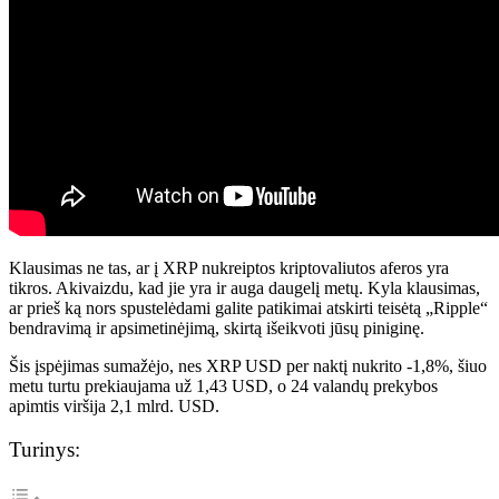
Klausimas ne tas, ar į XRP nukreiptos kriptovaliutos aferos yra
tikros. Akivaizdu, kad jie yra ir auga daugelį metų. Kyla klausimas,
ar prieš ką nors spustelėdami galite patikimai atskirti teisėtą „Ripple“
bendravimą ir apsimetinėjimą, skirtą išeikvoti jūsų piniginę.
Šis įspėjimas sumažėjo, nes XRP USD per naktį nukrito -1,8%, šiuo
metu turtu prekiaujama už 1,43 USD, o 24 valandų prekybos
apimtis viršija 2,1 mlrd. USD.
Turinys: