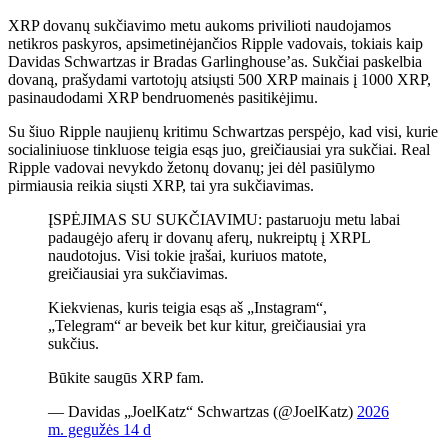
XRP dovanų sukčiavimo metu aukoms privilioti naudojamos
netikros paskyros, apsimetinėjančios Ripple vadovais, tokiais kaip
Davidas Schwartzas ir Bradas Garlinghouse’as. Sukčiai paskelbia
dovaną, prašydami vartotojų atsiųsti 500 XRP mainais į 1000 XRP,
pasinaudodami XRP bendruomenės pasitikėjimu.
Su šiuo Ripple naujienų kritimu Schwartzas perspėjo, kad visi, kurie
socialiniuose tinkluose teigia esąs juo, greičiausiai yra sukčiai. Real
Ripple vadovai nevykdo žetonų dovanų; jei dėl pasiūlymo
pirmiausia reikia siųsti XRP, tai yra sukčiavimas.
ĮSPĖJIMAS SU SUKČIAVIMU: pastaruoju metu labai
padaugėjo aferų ir dovanų aferų, nukreiptų į XRPL
naudotojus. Visi tokie įrašai, kuriuos matote,
greičiausiai yra sukčiavimas.
Kiekvienas, kuris teigia esąs aš „Instagram“,
„Telegram“ ar beveik bet kur kitur, greičiausiai yra
sukčius.
Būkite saugūs XRP fam.
— Davidas „JoelKatz“ Schwartzas (@JoelKatz)
2026
m. gegužės 14 d