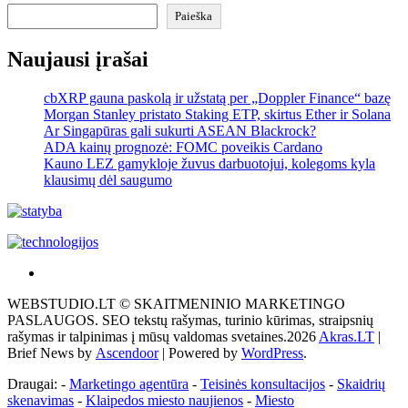
Paieška
Naujausi įrašai
cbXRP gauna paskolą ir užstatą per „Doppler Finance“ bazę
Morgan Stanley pristato Staking ETP, skirtus Ether ir Solana
Ar Singapūras gali sukurti ASEAN Blackrock?
ADA kainų prognozė: FOMC poveikis Cardano
Kauno LEZ gamykloje žuvus darbuotojui, kolegoms kyla
klausimų dėl saugumo
Akras
–
WEBSTUDIO.LT © SKAITMENINIO MARKETINGO
tai
PASLAUGOS. SEO tekstų rašymas, turinio kūrimas, straipsnių
žemės
rašymas ir talpinimas į mūsų valdomas svetaines.2026
Akras.LT
|
ploto
Brief News by
Ascendoor
| Powered by
WordPress
.
matavimo
vienetas-
Draugai: -
Marketingo agentūra
-
Teisinės konsultacijos
-
Skaidrių
Pagrindinis
skenavimas
-
Klaipedos miesto naujienos
-
Miesto