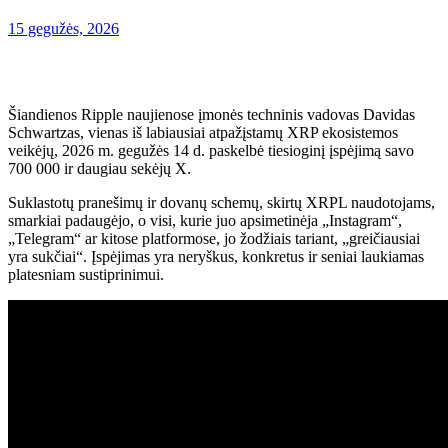
15 gegužės, 2026
Šiandienos Ripple naujienose įmonės techninis vadovas Davidas
Schwartzas, vienas iš labiausiai atpažįstamų XRP ekosistemos
veikėjų, 2026 m. gegužės 14 d. paskelbė tiesioginį įspėjimą savo
700 000 ir daugiau sekėjų X.
Suklastotų pranešimų ir dovanų schemų, skirtų XRPL naudotojams,
smarkiai padaugėjo, o visi, kurie juo apsimetinėja „Instagram“,
„Telegram“ ar kitose platformose, jo žodžiais tariant, „greičiausiai
yra sukčiai“. Įspėjimas yra neryškus, konkretus ir seniai laukiamas
platesniam sustiprinimui.