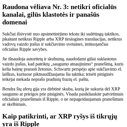
Raudona vėliava Nr. 3: netikri oficialūs
kanalai, gilūs klastotės ir panašūs
domenai
Sukčiai išsivystė nuo apsimetinėjimo tekstu iki sudėtingų taktikos,
įskaitant netikras Ripple arba XRP tiesiogines transliacijas, netikrus
vadovų vaizdo įrašus ir sukčiavimo svetaines, imituojančias
oficialias Ripple savybes.
Jie išnaudoja autoritetą ir skubumą, naudodami giliai suklastotus
vaizdo įrašus, kad pateiktų „saugumo atnaujinimo“ pranešimą, kuris
kelia baimę prarasti žetonus. Schwartz perspėjo apie sukčiavimo el.
laiškus, kuriuose piktnaudžiaujama šia taktika; teisėti piniginės
teikėjai niekada neprašo pradinių frazių el. paštu.
Bendra šių aferų gija yra dirbtinė skuba, kurią jie sukuria dėl XRP
saugumo ar prieigos prie piniginės. Visada pasikliaukite patvirtintais
oficialiais pranešimais iš Ripple, o ne nepageidaujamais pranešimais
ar skelbimais.
Kaip patikrinti, ar XRP ryšys iš tikrųjų
yra iš Ripple