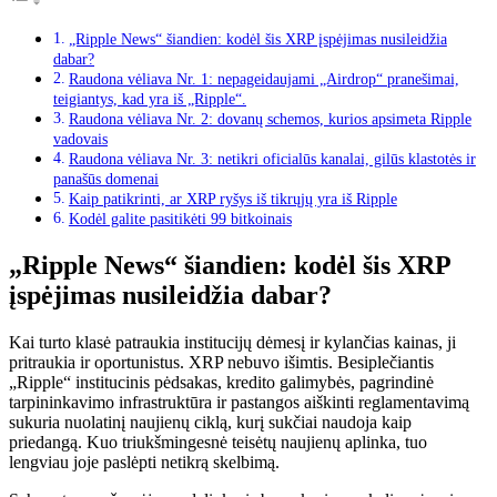
„Ripple News“ šiandien: kodėl šis XRP įspėjimas nusileidžia
dabar?
Raudona vėliava Nr. 1: nepageidaujami „Airdrop“ pranešimai,
teigiantys, kad yra iš „Ripple“.
Raudona vėliava Nr. 2: dovanų schemos, kurios apsimeta Ripple
vadovais
Raudona vėliava Nr. 3: netikri oficialūs kanalai, gilūs klastotės ir
panašūs domenai
Kaip patikrinti, ar XRP ryšys iš tikrųjų yra iš Ripple
Kodėl galite pasitikėti 99 bitkoinais
„Ripple News“ šiandien: kodėl šis XRP
įspėjimas nusileidžia dabar?
Kai turto klasė patraukia institucijų dėmesį ir kylančias kainas, ji
pritraukia ir oportunistus. XRP nebuvo išimtis. Besiplečiantis
„Ripple“ institucinis pėdsakas, kredito galimybės, pagrindinė
tarpininkavimo infrastruktūra ir pastangos aiškinti reglamentavimą
sukuria nuolatinį naujienų ciklą, kurį sukčiai naudoja kaip
priedangą. Kuo triukšmingesnė teisėtų naujienų aplinka, tuo
lengviau joje paslėpti netikrą skelbimą.