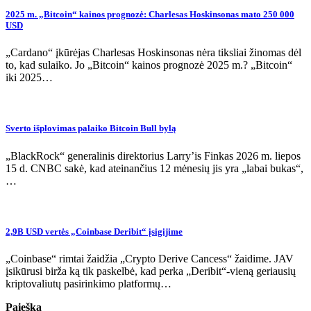
2025 m. „Bitcoin“ kainos prognozė: Charlesas Hoskinsonas mato 250 000
USD
„Cardano“ įkūrėjas Charlesas Hoskinsonas nėra tiksliai žinomas dėl
to, kad sulaiko. Jo „Bitcoin“ kainos prognozė 2025 m.? „Bitcoin“
iki 2025…
Sverto išplovimas palaiko Bitcoin Bull bylą
„BlackRock“ generalinis direktorius Larry’is Finkas 2026 m. liepos
15 d. CNBC sakė, kad ateinančius 12 mėnesių jis yra „labai bukas“,
…
2,9B USD vertės „Coinbase Deribit“ įsigijime
„Coinbase“ rimtai žaidžia „Crypto Derive Cancess“ žaidime. JAV
įsikūrusi birža ką tik paskelbė, kad perka „Deribit“-vieną geriausių
kriptovaliutų pasirinkimo platformų…
Paieška