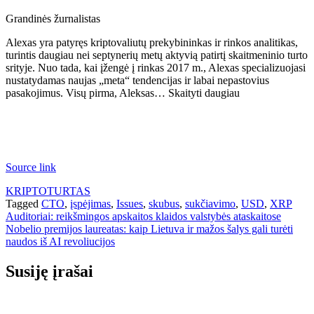
Grandinės žurnalistas
Alexas yra patyręs kriptovaliutų prekybininkas ir rinkos analitikas,
turintis daugiau nei septynerių metų aktyvią patirtį skaitmeninio turto
srityje. Nuo tada, kai įžengė į rinkas 2017 m., Alexas specializuojasi
nustatydamas naujas „meta“ tendencijas ir labai nepastovius
pasakojimus. Visų pirma, Aleksas… Skaityti daugiau
Source link
KRIPTOTURTAS
Tagged
CTO
,
įspėjimas
,
Issues
,
skubus
,
sukčiavimo
,
USD
,
XRP
Navigacija
Auditoriai: reikšmingos apskaitos klaidos valstybės ataskaitose
Nobelio premijos laureatas: kaip Lietuva ir mažos šalys gali turėti
tarp
naudos iš AI revoliucijos
įrašų
Susiję įrašai