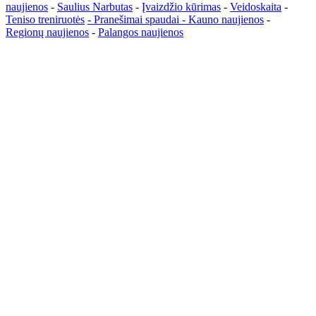
naujienos
-
Saulius Narbutas
-
Įvaizdžio kūrimas
-
Veidoskaita
-
Teniso treniruotės
- Pranešimai spaudai -
Kauno naujienos
-
Regionų naujienos
-
Palangos naujienos