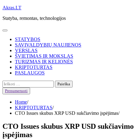
Skip
Akras.LT
to
Statyba, remontas, technologijos
content
STATYBOS
SAVIVALDYBIŲ NAUJIENOS
VERSLAS
ŠVIETIMAS IR MOKSLAS
TURIZMAS IR KELIONĖS
KRIPTOTURTAS
PASLAUGOS
Ieškoti:
Prenumeruoti
Home
KRIPTOTURTAS
CTO Issues skubus XRP USD sukčiavimo įspėjimas
CTO Issues skubus XRP USD sukčiavimo
įspėjimas