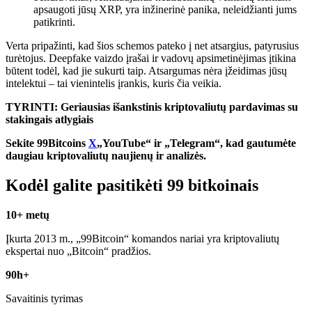
apsaugoti jūsų XRP, yra inžinerinė panika, neleidžianti jums
patikrinti.
Verta pripažinti, kad šios schemos pateko į net atsargius, patyrusius
turėtojus. Deepfake vaizdo įrašai ir vadovų apsimetinėjimas įtikina
būtent todėl, kad jie sukurti taip. Atsargumas nėra įžeidimas jūsų
intelektui – tai vienintelis įrankis, kuris čia veikia.
TYRINTI: Geriausias išankstinis kriptovaliutų pardavimas su
stakingais atlygiais
Sekite 99Bitcoins
X
„YouTube“ ir „Telegram“, kad gautumėte
daugiau kriptovaliutų naujienų ir analizės.
Kodėl galite pasitikėti 99 bitkoinais
10+ metų
Įkurta 2013 m., „99Bitcoin“ komandos nariai yra kriptovaliutų
ekspertai nuo „Bitcoin“ pradžios.
90h+
Savaitinis tyrimas