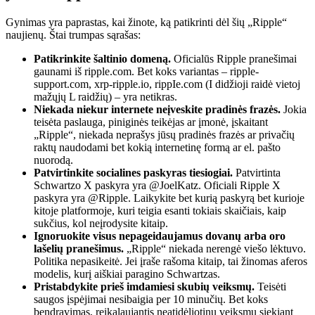
Gynimas yra paprastas, kai žinote, ką patikrinti dėl šių „Ripple“
naujienų. Štai trumpas sąrašas:
Patikrinkite šaltinio domeną.
Oficialūs Ripple pranešimai
gaunami iš ripple.com. Bet koks variantas – ripple-
support.com, xrp-ripple.io, rippIe.com (I didžioji raidė vietoj
mažųjų L raidžių) – yra netikras.
Niekada niekur internete neįveskite pradinės frazės.
Jokia
teisėta paslauga, piniginės teikėjas ar įmonė, įskaitant
„Ripple“, niekada neprašys jūsų pradinės frazės ar privačių
raktų naudodami bet kokią internetinę formą ar el. pašto
nuorodą.
Patvirtinkite socialines paskyras tiesiogiai.
Patvirtinta
Schwartzo X paskyra yra @JoelKatz. Oficiali Ripple X
paskyra yra @Ripple. Laikykite bet kurią paskyrą bet kurioje
kitoje platformoje, kuri teigia esanti tokiais skaičiais, kaip
sukčius, kol neįrodysite kitaip.
Ignoruokite visus nepageidaujamus dovanų arba oro
lašelių pranešimus.
„Ripple“ niekada nerengė viešo lėktuvo.
Politika nepasikeitė. Jei įraše rašoma kitaip, tai žinomas aferos
modelis, kurį aiškiai paragino Schwartzas.
Pristabdykite prieš imdamiesi skubių veiksmų.
Teisėti
saugos įspėjimai nesibaigia per 10 minučių. Bet koks
bendravimas, reikalaujantis neatidėliotinų veiksmų siekiant