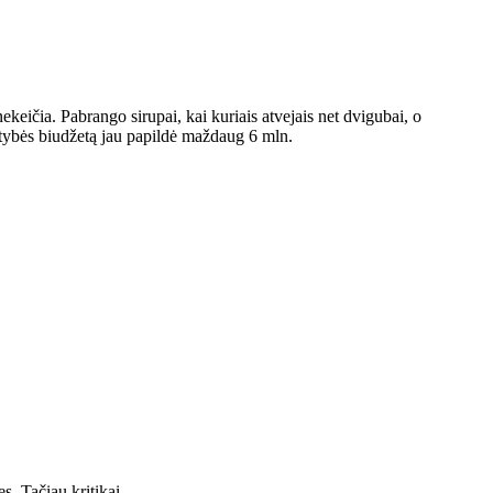
keičia. Pabrango sirupai, kai kuriais atvejais net dvigubai, o
lstybės biudžetą jau papildė maždaug 6 mln.
tes. Tačiau kritikai…