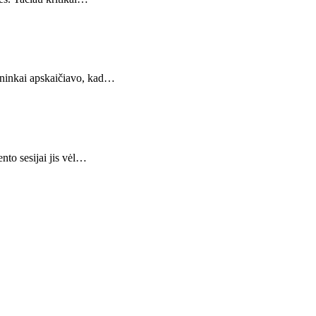
ininkai apskaičiavo, kad…
nto sesijai jis vėl…