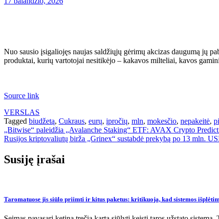
17 balandžio, 2026
Nuo sausio įsigaliojęs naujas saldžiųjų gėrimų akcizas daugumą jų pabr
produktai, kurių vartotojai nesitikėjo – kakavos milteliai, kavos gami
Source link
VERSLAS
Tagged
biudžetą
,
Cukraus
,
eurų
,
įpročių
,
mln
,
mokesčio
,
nepakeitė
,
p
Navigacija
„Bitwise“ paleidžia „Avalanche Staking“ ETF: AVAX Crypto Predict
Rusijos kriptovaliutų birža „Grinex“ sustabdė prekybą po 13 mln. U
tarp
įrašų
Susiję įrašai
Taromatuose jis siūlo priimti ir kitus paketus: kritikuoja, kad sistemos išplėt
Seimas pavasarį ketina trečią kartą siūlyti keisti taros užstato sistem