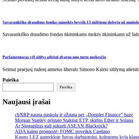
Savarankiško draudimo fondas sumokės beveik 13 milijonų dolerių už nuniokot
Savarankiško draudimo fondas ūkininkams mokės ūkininkams už šalną 
Parlamentaras vėl siūlys atleisti dvarus nuo turto mokesčio
Seimui praėjusį rudenį atmetus liberalo Simono Kairio siūlymą atleist
Paieška
Paieška
Naujausi įrašai
cbXRP gauna paskolą ir užstatą per „Doppler Finance“ bazę
Morgan Stanley pristato Staking ETP, skirtus Ether ir Solana
Ar Singapūras gali sukurti ASEAN Blackrock?
ADA kainų prognozė: FOMC poveikis Cardano
Kauno LEZ gamykloje žuvus darbuotojui, kolegoms kyla klau