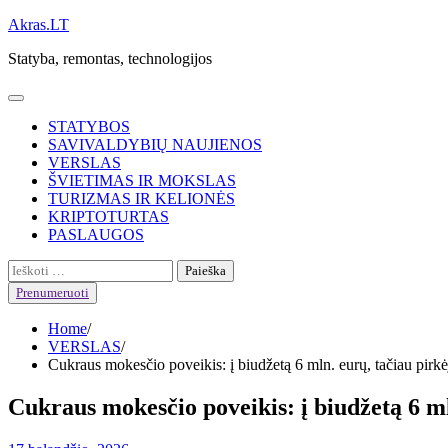
Skip
Akras.LT
to
Statyba, remontas, technologijos
content
STATYBOS
SAVIVALDYBIŲ NAUJIENOS
VERSLAS
ŠVIETIMAS IR MOKSLAS
TURIZMAS IR KELIONĖS
KRIPTOTURTAS
PASLAUGOS
Ieškoti:
Prenumeruoti
Home
VERSLAS
Cukraus mokesčio poveikis: į biudžetą 6 mln. eurų, tačiau pirkė
Cukraus mokesčio poveikis: į biudžetą 6 ml