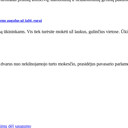
us augalus už šaltį. eurai
ūkininkams. Vis tiek turėsite mokėti už laukus, gulinčius vietose. Ūk
i dvarus nuo nekilnojamojo turto mokesčio, prasidėjus pavasario parlame
simų dėl saugumo