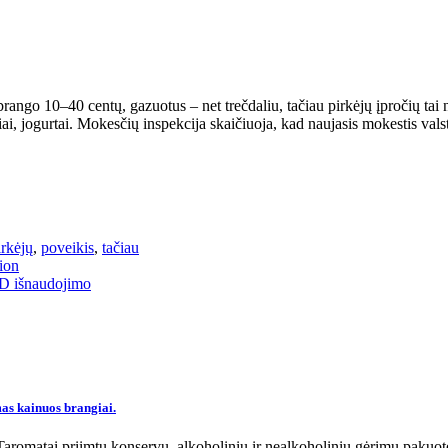
ango 10–40 centų, gazuotus – net trečdaliu, tačiau pirkėjų įpročių tai ne
niai, jogurtai. Mokesčių inspekcija skaičiuoja, kad naujasis mokestis va
irkėjų
,
poveikis
,
tačiau
ion
SD išnaudojimo
imas kainuos brangiai.
ą. Taromatai priimtų konservų, alkoholinių ir nealkoholinių gėrimų pakuo