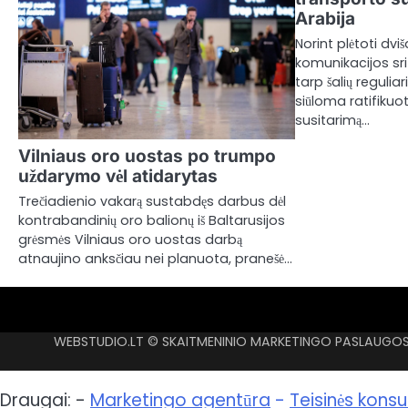
Arabija
Norint plėtoti dv
komunikacijos srit
tarp šalių reguliar
siūloma ratifikuo
susitarimą…
Vilniaus oro uostas po trumpo
uždarymo vėl atidarytas
Trečiadienio vakarą sustabdęs darbus dėl
kontrabandinių oro balionų iš Baltarusijos
grėsmės Vilniaus oro uostas darbą
atnaujino anksčiau nei planuota, pranešė…
WEBSTUDIO.LT © SKAITMENINIO MARKETINGO PASLAUGOS. S
Draugai: -
Marketingo agentūra
-
Teisinės konsu