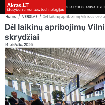
Skip
Akras.LT
STATYBOS
SAVIVALDYBI
to
Statyba, remontas, technologijos
content
Home
VERSLAS
Dėl laikinų apribojimų Vilniaus oro 
Dėl laikinų apribojimų Vil
skrydžiai
14 birželio, 2026