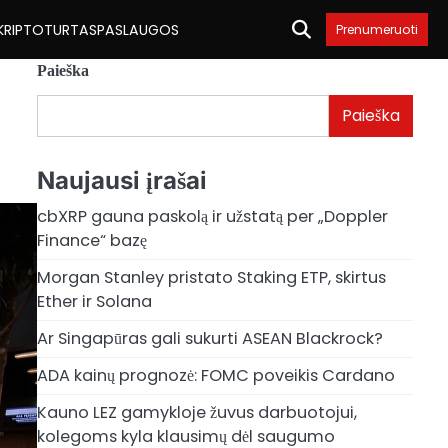
KRIPTOTURTAS
PASLAUGOS
Prenumeruoti
Paieška
Paieška
Naujausi įrašai
cbXRP gauna paskolą ir užstatą per „Doppler
Finance“ bazę
Morgan Stanley pristato Staking ETP, skirtus
Ether ir Solana
Ar Singapūras gali sukurti ASEAN Blackrock?
ADA kainų prognozė: FOMC poveikis Cardano
Kauno LEZ gamykloje žuvus darbuotojui,
kolegoms kyla klausimų dėl saugumo