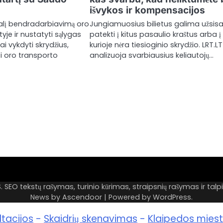
išvykos ​​ir kompensacijos
išalį bendradarbiavimą oro
Jungiamuosius bilietus galima užsisa
yje ir nustatyti sąlygas
patekti į kitus pasaulio kraštus arba į š
iai vykdyti skrydžius,
kurioje nėra tiesioginio skrydžio. LRT.LT
ti oro transporto
analizuoja svarbiausius keliautojų…
Akras
–
EO tekstų rašymas, turinio kūrimas, straipsnių rašymas ir ta
News by
Ascendoor
| Powered by
WordPress
.
tai
žemės
ltacijos
-
Skaidrių skenavimas
-
Klaipedos miest
ploto