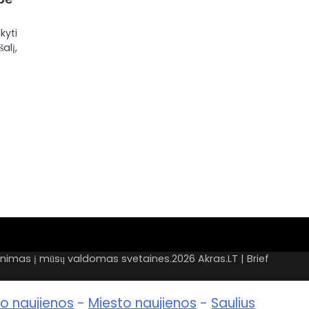
kyti
alį,
lpinimas į mūsų valdomas svetaines.2026
Akras.LT
| Brief
o naujienos
-
Miesto naujienos
-
Saulius