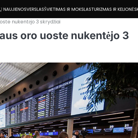
Ų NAUJIENOS
VERSLAS
ŠVIETIMAS IR MOKSLAS
TURIZMAS IR KELIONĖS
uoste nukentėjo 3 skrydžiai
niaus oro uoste nukentėjo 3