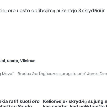
inų oro uosto apribojimų nukentėjo 3 skrydžiai ir
iai
,
uoste
,
Vilniaus
g Move“.
Bradas Garlinghauzas sprogsta prieš Jamie Di
ekia ratifikuoti oro
Kelionės už skrydžių sujungi
utartį su Saudo
kas svarbu, kad neliktumėte 