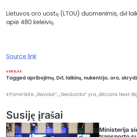
Lietuvos oro uostų (LTOU) duomenimis, dėl laik
apie 480 keleivių.
Source link
VERSLAS
Tagged
apribojimų
,
Dėl
,
laikinų
,
nukentėjo
,
oro
,
skrydž
Pamirškite „Revolut“, „Neobanks“ yra „Bitcoins Next Bi
Navigacija
tarp
Susiję įrašai
įrašų
Ministerija si
transporto s