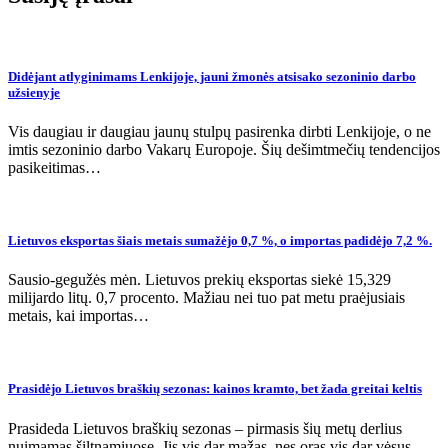
Didėjant atlyginimams Lenkijoje, jauni žmonės atsisako sezoninio darbo
užsienyje
Vis daugiau ir daugiau jaunų stulpų pasirenka dirbti Lenkijoje, o ne
imtis sezoninio darbo Vakarų Europoje. Šių dešimtmečių tendencijos
pasikeitimas…
Lietuvos eksportas šiais metais sumažėjo 0,7 %, o importas padidėjo 7,2 %.
Sausio-gegužės mėn. Lietuvos prekių eksportas siekė 15,329
milijardo litų. 0,7 procento. Mažiau nei tuo pat metu praėjusiais
metais, kai importas…
Prasidėjo Lietuvos braškių sezonas: kainos kramto, bet žada greitai keltis
Prasideda Lietuvos braškių sezonas – pirmasis šių metų derlius
nuimamas šiltnamiuose. Jis vis dar mažas, nes oras vis dar vėsus.…