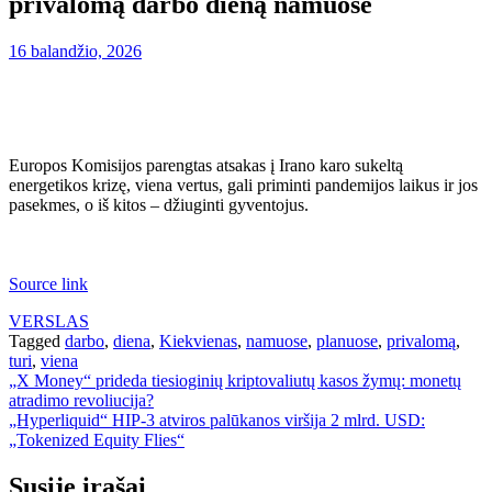
privalomą darbo dieną namuose
16 balandžio, 2026
Europos Komisijos parengtas atsakas į Irano karo sukeltą
energetikos krizę, viena vertus, gali priminti pandemijos laikus ir jos
pasekmes, o iš kitos – džiuginti gyventojus.
Source link
VERSLAS
Tagged
darbo
,
diena
,
Kiekvienas
,
namuose
,
planuose
,
privalomą
,
turi
,
viena
Navigacija
„X Money“ prideda tiesioginių kriptovaliutų kasos žymų: monetų
atradimo revoliucija?
tarp
„Hyperliquid“ HIP-3 atviros palūkanos viršija 2 mlrd. USD:
įrašų
„Tokenized Equity Flies“
Susiję įrašai