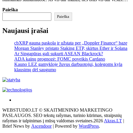
Paieška
Paieška
Naujausi įrašai
cbXRP gauna paskolą ir užstatą per „Doppler Finance“ bazę
Morgan Stanley pristato Staking ETP, skirtus Ether ir Solana
Ar Singapūras gali sukurti ASEAN Blackrock?
ADA kainų prognozė: FOMC poveikis Cardano
Kauno LEZ gamykloje žuvus darbuotojui, kolegoms kyla
klausimų dėl saugumo
Akras
–
WEBSTUDIO.LT © SKAITMENINIO MARKETINGO
tai
PASLAUGOS. SEO tekstų rašymas, turinio kūrimas, straipsnių
žemės
rašymas ir talpinimas į mūsų valdomas svetaines.2026
Akras.LT
|
ploto
Brief News by
Ascendoor
| Powered by
WordPress
.
matavimo
vienetas-