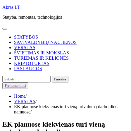
Skip
Akras.LT
to
Statyba, remontas, technologijos
content
STATYBOS
SAVIVALDYBIŲ NAUJIENOS
VERSLAS
ŠVIETIMAS IR MOKSLAS
TURIZMAS IR KELIONĖS
KRIPTOTURTAS
PASLAUGOS
Ieškoti:
Prenumeruoti
Home
VERSLAS
EK planuose kiekvienas turi vieną privalomą darbo dieną
namuose
EK planuose kiekvienas turi vieną