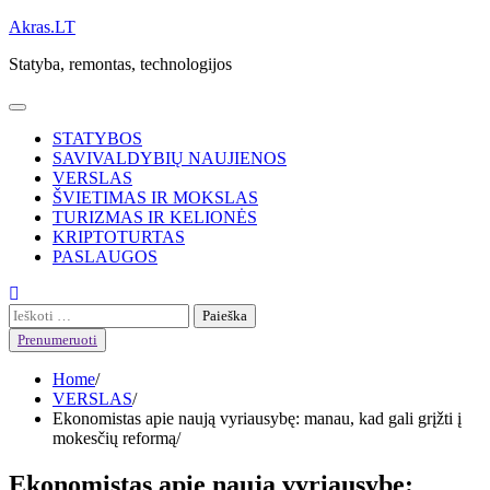
Skip
Akras.LT
to
Statyba, remontas, technologijos
content
STATYBOS
SAVIVALDYBIŲ NAUJIENOS
VERSLAS
ŠVIETIMAS IR MOKSLAS
TURIZMAS IR KELIONĖS
KRIPTOTURTAS
PASLAUGOS
Ieškoti:
Prenumeruoti
Home
VERSLAS
Ekonomistas apie naują vyriausybę: manau, kad gali grįžti į
mokesčių reformą
Ekonomistas apie naują vyriausybę: