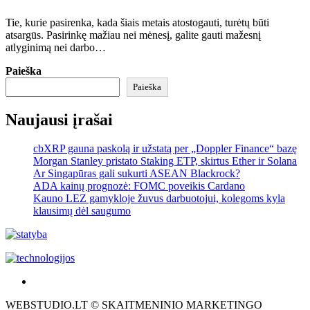
Tie, kurie pasirenka, kada šiais metais atostogauti, turėtų būti
atsargūs. Pasirinkę mažiau nei mėnesį, galite gauti mažesnį
atlyginimą nei darbo…
Paieška
Paieška
Naujausi įrašai
cbXRP gauna paskolą ir užstatą per „Doppler Finance“ bazę
Morgan Stanley pristato Staking ETP, skirtus Ether ir Solana
Ar Singapūras gali sukurti ASEAN Blackrock?
ADA kainų prognozė: FOMC poveikis Cardano
Kauno LEZ gamykloje žuvus darbuotojui, kolegoms kyla
klausimų dėl saugumo
Akras
–
WEBSTUDIO.LT © SKAITMENINIO MARKETINGO
tai