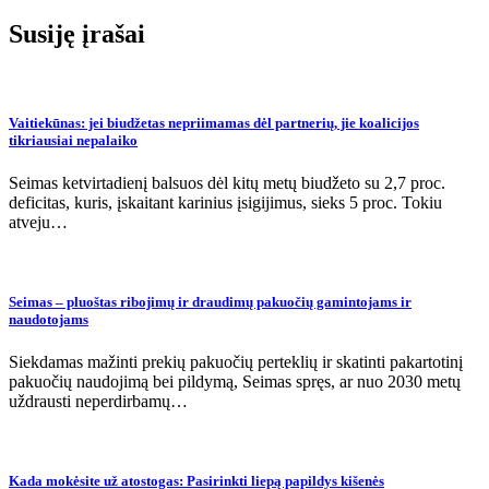
įrašų
Susiję įrašai
Vaitiekūnas: jei biudžetas nepriimamas dėl partnerių, jie koalicijos
tikriausiai nepalaiko
Seimas ketvirtadienį balsuos dėl kitų metų biudžeto su 2,7 proc.
deficitas, kuris, įskaitant karinius įsigijimus, sieks 5 proc. Tokiu
atveju…
Seimas – pluoštas ribojimų ir draudimų pakuočių gamintojams ir
naudotojams
Siekdamas mažinti prekių pakuočių perteklių ir skatinti pakartotinį
pakuočių naudojimą bei pildymą, Seimas spręs, ar nuo 2030 metų
uždrausti neperdirbamų…
Kada mokėsite už atostogas: Pasirinkti liepą papildys kišenės