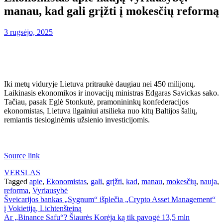
manau, kad gali grįžti į mokesčių reformą
3 rugsėjo, 2025
Iki metų viduryje Lietuva pritraukė daugiau nei 450 milijonų.
Laikinasis ekonomikos ir inovacijų ministras Edgaras Savickas sako.
Tačiau, pasak Eglė Stonkutė, pramonininkų konfederacijos
ekonomistas, Lietuva ilgainiui atsilieka nuo kitų Baltijos šalių,
remiantis tiesioginėmis užsienio investicijomis.
Source link
VERSLAS
Tagged
apie
,
Ekonomistas
,
gali
,
grįžti
,
kad
,
manau
,
mokesčių
,
nauja
,
reforma
,
Vyriausybė
Navigacija
Šveicarijos bankas „Sygnum“ išplečia „Crypto Asset Management“
į Vokietiją, Lichtenšteiną
tarp
Ar „Binance Safu“? Šiaurės Korėja ką tik pavogė 13,5 mln