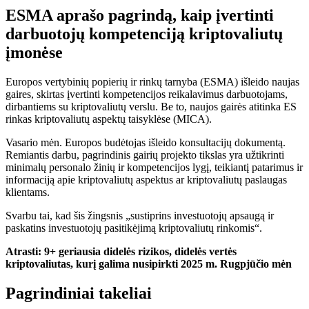
ESMA aprašo pagrindą, kaip įvertinti
darbuotojų kompetenciją kriptovaliutų
įmonėse
Europos vertybinių popierių ir rinkų tarnyba (ESMA) išleido naujas
gaires, skirtas įvertinti kompetencijos reikalavimus darbuotojams,
dirbantiems su kriptovaliutų verslu. Be to, naujos gairės atitinka ES
rinkas kriptovaliutų aspektų taisyklėse (MICA).
Vasario mėn. Europos budėtojas išleido konsultacijų dokumentą.
Remiantis darbu, pagrindinis gairių projekto tikslas yra užtikrinti
minimalų personalo žinių ir kompetencijos lygį, teikiantį patarimus ir
informaciją apie kriptovaliutų aspektus ar kriptovaliutų paslaugas
klientams.
Svarbu tai, kad šis žingsnis „sustiprins investuotojų apsaugą ir
paskatins investuotojų pasitikėjimą kriptovaliutų rinkomis“.
Atrasti:
9+ geriausia didelės rizikos, didelės vertės
kriptovaliutas, kurį galima nusipirkti 2025 m. Rugpjūčio mėn
Pagrindiniai takeliai