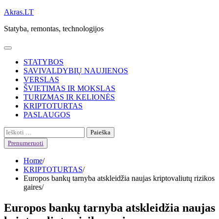
Skip
Akras.LT
to
Statyba, remontas, technologijos
content
STATYBOS
SAVIVALDYBIŲ NAUJIENOS
VERSLAS
ŠVIETIMAS IR MOKSLAS
TURIZMAS IR KELIONĖS
KRIPTOTURTAS
PASLAUGOS
Ieškoti:
Prenumeruoti
Home
KRIPTOTURTAS
Europos bankų tarnyba atskleidžia naujas kriptovaliutų rizikos
gaires
Europos bankų tarnyba atskleidžia naujas