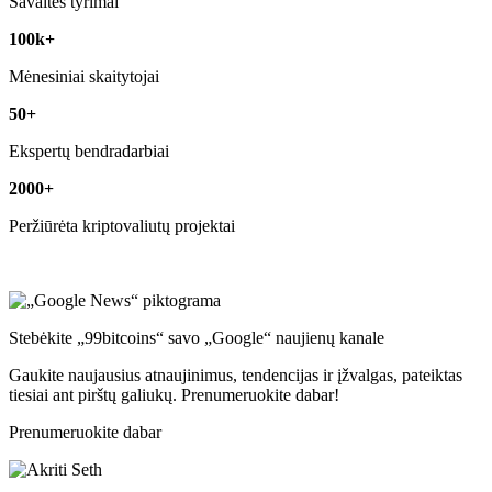
Savaitės tyrimai
100k+
Mėnesiniai skaitytojai
50+
Ekspertų bendradarbiai
2000+
Peržiūrėta kriptovaliutų projektai
Stebėkite „99bitcoins“ savo „Google“ naujienų kanale
Gaukite naujausius atnaujinimus, tendencijas ir įžvalgas, pateiktas
tiesiai ant pirštų galiukų. Prenumeruokite dabar!
Prenumeruokite dabar