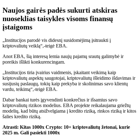
Naujos gairės padės sukurti atskiras
nuoseklias taisykles visoms finansų
įstaigoms
„Institucijos parodė vis didesnį susidomėjimą įsitraukti į
kriptovaliutų veiklą“,-teigė EBA.
Anot EBA, šią interesą lemia naujų pajamų srautų galimybė ir
poreikis išlikti konkurencingam.
„Institucijos tiria įvairius vaidmenis, įskaitant veikimą kaip
kriptovaliutų aspektų saugotojai, kriptovaliutų išleidimo išdavimas ir
susijusių paslaugų, tokių kaip prekyba ir skolinimas savo klientų
vardu, teikimą“,-teigė EBA.
Dabar bankai turės įgyvendinti konkrečius ir išsamius savo
kriptovaliutų rizikos modelius. EBA projekte reikalaujama griežtų
modelių, kad būtų atsižvelgiama į kredito riziką, rinkos riziką ir kitos
šalies kredito riziką.
Atrasti:
Kitas 1000x Crypto: 10+ kriptovaliutų žetonai, kurie
2025 m. Gali pasiekti 1000x