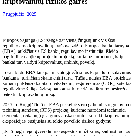
kriptovaliutų rizikos gaires
7 rugpjūčio, 2025
Europos Sąjunga (ES) žengė dar vieną žingsnį link visiškai
reguliuojamo kriptovaliutų kraštovaizdžio. Europos bankų tarnyba
(EBA), aukščiausia ES bankų reguliavimo institucija, išleido
pagrindinę naujienų projekto projektą, kuriame nurodoma, kaip
bankai turi valdyti kriptovaliutų rinkinių poveikį.
Tokiu būdu EBA taip pat nustatė griežtesnius kapitalo reikalavimus
bankams, turinčiam skaitmeninį turtą. Tačiau naujas EBA projektas,
kuriam priklauso kapitalo reikalavimų reguliavimas (CRR), suteikia
reguliavimo žaliąją šviesą bankams, kurie dėl netikrumo nesiryžo
patekti į kriptovaliutų rinką.
2025 m. Rugpjūčio 5 d. EBA paskelbė savo galutinius reguliavimo
techninių standartų (RTS) projektą, kuriame nurodomi techniniai
elementai, reikalingi įstaigoms apskaičiuoti ir surinkti kriptovaliutų
ekspozicijas, susijusius su tokio poveikio rizikos gydymu.
„RTS nagrinėja įgyvendinimo aspektus ir užtikrins, kad institucijos