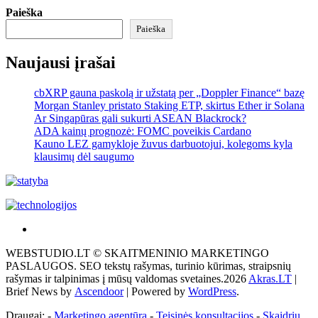
Paieška
Paieška
Naujausi įrašai
cbXRP gauna paskolą ir užstatą per „Doppler Finance“ bazę
Morgan Stanley pristato Staking ETP, skirtus Ether ir Solana
Ar Singapūras gali sukurti ASEAN Blackrock?
ADA kainų prognozė: FOMC poveikis Cardano
Kauno LEZ gamykloje žuvus darbuotojui, kolegoms kyla
klausimų dėl saugumo
Akras
–
WEBSTUDIO.LT © SKAITMENINIO MARKETINGO
tai
PASLAUGOS. SEO tekstų rašymas, turinio kūrimas, straipsnių
žemės
rašymas ir talpinimas į mūsų valdomas svetaines.2026
Akras.LT
|
ploto
Brief News by
Ascendoor
| Powered by
WordPress
.
matavimo
vienetas-
Draugai: -
Marketingo agentūra
-
Teisinės konsultacijos
-
Skaidrių
Pagrindinis