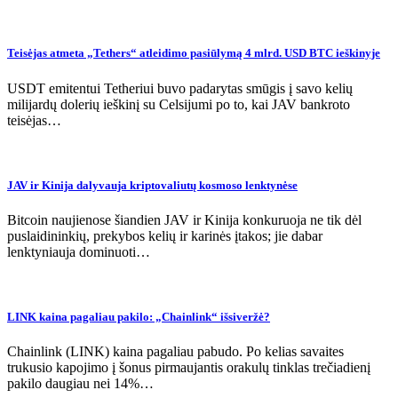
Teisėjas atmeta „Tethers“ atleidimo pasiūlymą 4 mlrd. USD BTC ieškinyje
USDT emitentui Tetheriui buvo padarytas smūgis į savo kelių
milijardų dolerių ieškinį su Celsijumi po to, kai JAV bankroto
teisėjas…
JAV ir Kinija dalyvauja kriptovaliutų kosmoso lenktynėse
Bitcoin naujienose šiandien JAV ir Kinija konkuruoja ne tik dėl
puslaidininkių, prekybos kelių ir karinės įtakos; jie dabar
lenktyniauja dominuoti…
LINK kaina pagaliau pakilo: „Chainlink“ išsiveržė?
Chainlink (LINK) kaina pagaliau pabudo. Po kelias savaites
trukusio kapojimo į šonus pirmaujantis orakulų tinklas trečiadienį
pakilo daugiau nei 14%…