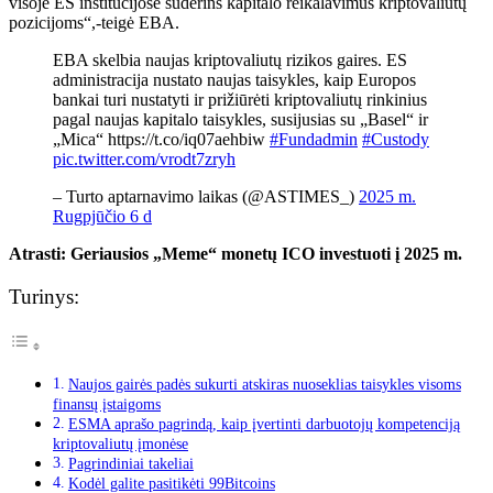
visoje ES institucijose suderins kapitalo reikalavimus kriptovaliutų
pozicijoms“,-teigė EBA.
EBA skelbia naujas kriptovaliutų rizikos gaires. ES
administracija nustato naujas taisykles, kaip Europos
bankai turi nustatyti ir prižiūrėti kriptovaliutų rinkinius
pagal naujas kapitalo taisykles, susijusias su „Basel“ ir
„Mica“ https://t.co/iq07aehbiw
#Fundadmin
#Custody
pic.twitter.com/vrodt7zryh
– Turto aptarnavimo laikas (@ASTIMES_)
2025 m.
Rugpjūčio 6 d
Atrasti:
Geriausios „Meme“ monetų ICO investuoti į 2025 m.
Turinys:
Naujos gairės padės sukurti atskiras nuoseklias taisykles visoms
finansų įstaigoms
ESMA aprašo pagrindą, kaip įvertinti darbuotojų kompetenciją
kriptovaliutų įmonėse
Pagrindiniai takeliai
Kodėl galite pasitikėti 99Bitcoins