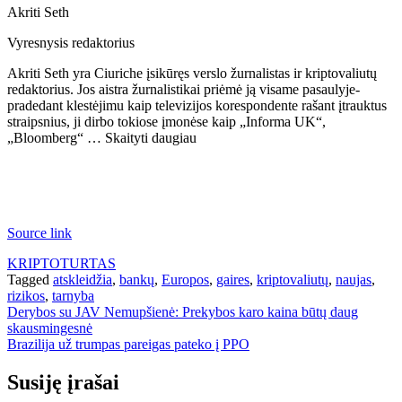
Akriti Seth
Vyresnysis redaktorius
Akriti Seth yra Ciuriche įsikūręs verslo žurnalistas ir kriptovaliutų
redaktorius. Jos aistra žurnalistikai priėmė ją visame pasaulyje-
pradedant klestėjimu kaip televizijos korespondente rašant įtrauktus
straipsnius, ji dirbo tokiose įmonėse kaip „Informa UK“,
„Bloomberg“ … Skaityti daugiau
Source link
KRIPTOTURTAS
Tagged
atskleidžia
,
bankų
,
Europos
,
gaires
,
kriptovaliutų
,
naujas
,
rizikos
,
tarnyba
Navigacija
Derybos su JAV Nemupšienė: Prekybos karo kaina būtų daug
skausmingesnė
tarp
Brazilija už trumpas pareigas pateko į PPO
įrašų
Susiję įrašai