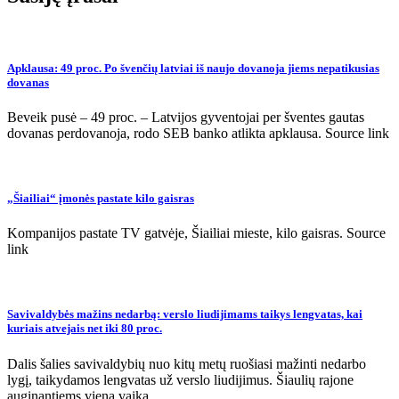
Apklausa: 49 proc. Po švenčių latviai iš naujo dovanoja jiems nepatikusias
dovanas
Beveik pusė – 49 proc. – Latvijos gyventojai per šventes gautas
dovanas perdovanoja, rodo SEB banko atlikta apklausa. Source link
„Šiailiai“ įmonės pastate kilo gaisras
Kompanijos pastate TV gatvėje, Šiailiai mieste, kilo gaisras. Source
link
Savivaldybės mažins nedarbą: verslo liudijimams taikys lengvatas, kai
kuriais atvejais net iki 80 proc.
Dalis šalies savivaldybių nuo kitų metų ruošiasi mažinti nedarbo
lygį, taikydamos lengvatas už verslo liudijimus. Šiaulių rajone
auginantiems vieną vaiką…