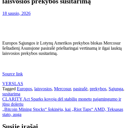
laisvosios prekybos susitarimą
18 sausio, 2026
Europos Sąjungos ir Lotynų Amerikos prekybos blokas Mercosur
šeštadienį Asunsjone pasirašė prieštaringai vertinamą ir ilgai lauktą
laisvosios prekybos susitarimą.
Source link
VERSLAS
Tagged
Europos
,
laisvosios
,
Mercosur
,
pasirašė
,
prekybos
,
Sąjunga
,
susitarimą
Navigacija
CLARITY Act Sparks kovoja dėl stabilių monetų pajamingumo ir
jūsų dolerių
tarp
„Bitcoin Mining Stocks“ šokinėja, kai „Riot Taps“ AMD, Teksasas
įrašų
stato, auga
Susiję įrašai