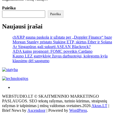
Paieška
Paieška
Naujausi įrašai
cbXRP gauna paskolą ir užstatą per „Doppler Finance“ bazę
Morgan Stanley pristato Staking ETP, skirtus Ether ir Solana
Ar Singapūras gali sukurti ASEAN Blackrock?
ADA kainų prognozė: FOMC poveikis Cardano
Kauno LEZ gamykloje žuvus darbuotojui, kolegoms kyla
klausimų dėl saugumo
Akras
–
WEBSTUDIO.LT © SKAITMENINIO MARKETINGO
tai
PASLAUGOS. SEO tekstų rašymas, turinio kūrimas, straipsnių
žemės
rašymas ir talpinimas į mūsų valdomas svetaines.2026
Akras.LT
|
ploto
Brief News by
Ascendoor
| Powered by
WordPress
.
matavimo
vienetas-