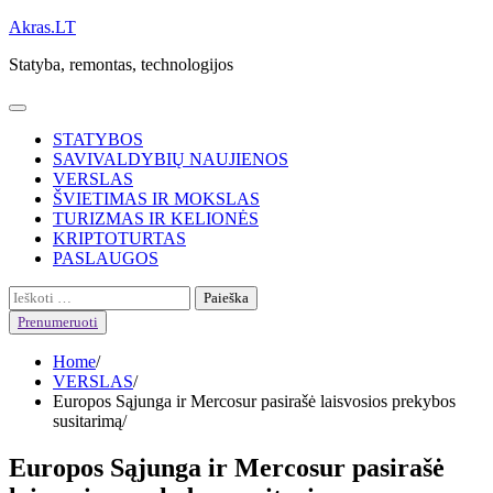
Skip
Akras.LT
to
Statyba, remontas, technologijos
content
STATYBOS
SAVIVALDYBIŲ NAUJIENOS
VERSLAS
ŠVIETIMAS IR MOKSLAS
TURIZMAS IR KELIONĖS
KRIPTOTURTAS
PASLAUGOS
Ieškoti:
Prenumeruoti
Home
VERSLAS
Europos Sąjunga ir Mercosur pasirašė laisvosios prekybos
susitarimą
Europos Sąjunga ir Mercosur pasirašė