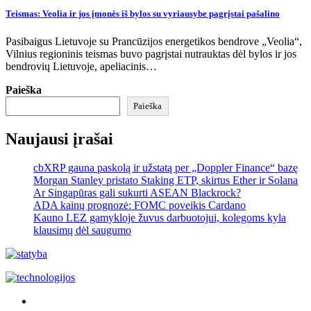
Teismas: Veolia ir jos įmonės iš bylos su vyriausybe pagrįstai pašalino
Pasibaigus Lietuvoje su Prancūzijos energetikos bendrove „Veolia“,
Vilnius regioninis teismas buvo pagrįstai nutrauktas dėl bylos ir jos
bendrovių Lietuvoje, apeliacinis…
Paieška
Paieška
Naujausi įrašai
cbXRP gauna paskolą ir užstatą per „Doppler Finance“ bazę
Morgan Stanley pristato Staking ETP, skirtus Ether ir Solana
Ar Singapūras gali sukurti ASEAN Blackrock?
ADA kainų prognozė: FOMC poveikis Cardano
Kauno LEZ gamykloje žuvus darbuotojui, kolegoms kyla
klausimų dėl saugumo
Akras