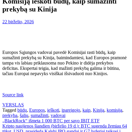
Komisiją ieškoti būdų, kaip sumažinti
prekybą su Kinija
22 birželio, 2026
Europos Sąjungos vadovai pavedė Komisijai rasti būdų, kaip
sumažinti prekybą su Kinija, baimindamiesi, kad Europos pramonė
tampa vis labiau priklausoma nuo Pekino ir didėja prekybos
deficitas. Ekspertai teigia, kad mažinti prekybą galima ir būtina,
tačiau Europai nepavyks visiškai išsivaduoti nuo Kinijos.
Source link
VERSLAS
Tagged
būdų
,
Europos
,
ieškoti
,
įpareigojo
,
kaip
,
Kinija
,
komisija
,
prekybą
,
šalių
,
sumažinti
,
vadovai
Navigacija
„BlackRock“ išmeta 1 000 BTC per savo IBIT ETF
Kripto naujienos šiandien (birželio 19 d.): BTC sugenda žemiau 64
tarp
tūkst. USD, prasideda Kalshi IPO gandai ir G7 lyderiai taikosi į