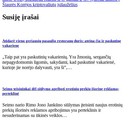
įrašų
Šiaurės Korėjos kriptovaliutų įsilaužėlius
Susiję įrašai
Atidarė vieno geriausių pasaulio restoranų duris: ateina čia ir paskutinę
vakarienę
„Taip pat yra paskutinių vakarienių. Yra žmonių, sergančių
nepagydomomis ligomis, sakydami, kad paskutinė vakarienė,
kurioje jie norėjo dalyvauti, yra ši”,…
Seimo teisininkai dėl siūlymo apriboti erotinių prekių išorinę reklamą:
perteklinė
Seimo nario Rimo Jono Jankūno siūlymas įteisinti naujus erotinių
prekių išorinės reklamos apribojimus yra perteklinis ir
nesuderinamas su ūkinės veiklos…