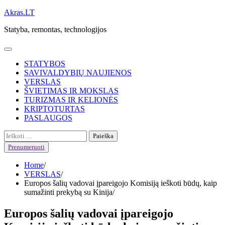
Skip
Akras.LT
to
Statyba, remontas, technologijos
content
STATYBOS
SAVIVALDYBIŲ NAUJIENOS
VERSLAS
ŠVIETIMAS IR MOKSLAS
TURIZMAS IR KELIONĖS
KRIPTOTURTAS
PASLAUGOS
Ieškoti:
Prenumeruoti
Home
VERSLAS
Europos šalių vadovai įpareigojo Komisiją ieškoti būdų, kaip
sumažinti prekybą su Kinija
Europos šalių vadovai įpareigojo