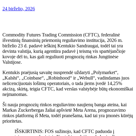
24 birželio, 2026
Commodity Futures Trading Commission (CFTC), federalinė
išvestinių finansinių priemonių reguliavimo institucija, 2026 m.
birželio 23 d. padavė ieškinį Kentukio Sandraugai, todėl tai yra
devinta valstija, kurią agentūra padavė į teismą vis spartėjančioje
kovoje dėl to, kas gali reguliuoti prognozių rinkas Jungtinėse
Valstijose.
Kentukis praėjusią savaitę nusprendė uždaryti „Polymarket“,
„Kalshi“, „Coinbase“, „Robinhood“ ir „Webull“, vadindamas juos
nelicencijuotais lošimų operatoriais, o tada jiems įvedė 14,25%
akcizą, skirtą, teigia CFTC, kad verslas valstybėje būtų ekonomiškai
neįmanomas.
Ši nauja prognozių rinkos reguliavimo naujienų banga ateina, kai
Markas Zuckerbergas žaliai apšvietė Meta Arena, prognozavimo
rinkos platformą iš Meta, todėl pranešama, kad tai yra įmonės kūrėjų
prioritetas.
IŠSKIRTINIS: FOS sužinojo, kad CFTC paduoda į