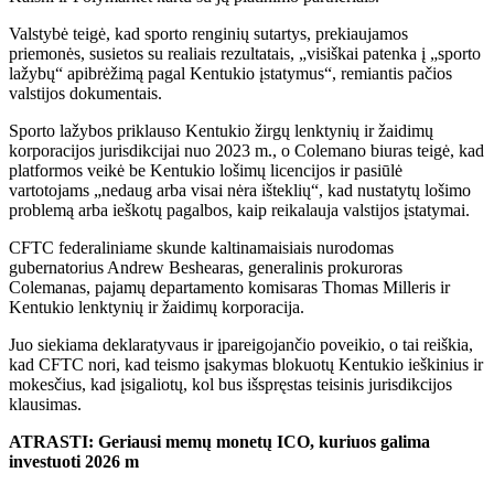
Valstybė teigė, kad sporto renginių sutartys, prekiaujamos
priemonės, susietos su realiais rezultatais, „visiškai patenka į „sporto
lažybų“ apibrėžimą pagal Kentukio įstatymus“, remiantis pačios
valstijos dokumentais.
Sporto lažybos priklauso Kentukio žirgų lenktynių ir žaidimų
korporacijos jurisdikcijai nuo 2023 m., o Colemano biuras teigė, kad
platformos veikė be Kentukio lošimų licencijos ir pasiūlė
vartotojams „nedaug arba visai nėra išteklių“, kad nustatytų lošimo
problemą arba ieškotų pagalbos, kaip reikalauja valstijos įstatymai.
CFTC federaliniame skunde kaltinamaisiais nurodomas
gubernatorius Andrew Beshearas, generalinis prokuroras
Colemanas, pajamų departamento komisaras Thomas Milleris ir
Kentukio lenktynių ir žaidimų korporacija.
Juo siekiama deklaratyvaus ir įpareigojančio poveikio, o tai reiškia,
kad CFTC nori, kad teismo įsakymas blokuotų Kentukio ieškinius ir
mokesčius, kad įsigaliotų, kol bus išspręstas teisinis jurisdikcijos
klausimas.
ATRASTI: Geriausi memų monetų ICO, kuriuos galima
investuoti 2026 m