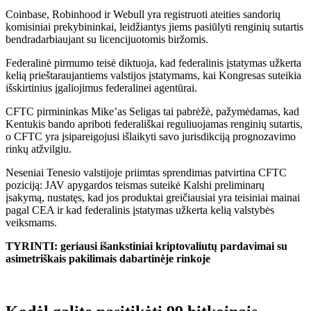
Coinbase, Robinhood ir Webull yra registruoti ateities sandorių
komisiniai prekybininkai, leidžiantys jiems pasiūlyti renginių sutartis
bendradarbiaujant su licencijuotomis biržomis.
Federalinė pirmumo teisė diktuoja, kad federalinis įstatymas užkerta
kelią prieštaraujantiems valstijos įstatymams, kai Kongresas suteikia
išskirtinius įgaliojimus federalinei agentūrai.
CFTC pirmininkas Mike’as Seligas tai pabrėžė, pažymėdamas, kad
Kentukis bando apriboti federališkai reguliuojamas renginių sutartis,
o CFTC yra įsipareigojusi išlaikyti savo jurisdikciją prognozavimo
rinkų atžvilgiu.
Neseniai Tenesio valstijoje priimtas sprendimas patvirtina CFTC
poziciją: JAV apygardos teismas suteikė Kalshi preliminarų
įsakymą, nustatęs, kad jos produktai greičiausiai yra teisiniai mainai
pagal CEA ir kad federalinis įstatymas užkerta kelią valstybės
veiksmams.
TYRINTI: geriausi išankstiniai kriptovaliutų pardavimai su
asimetriškais pakilimais dabartinėje rinkoje