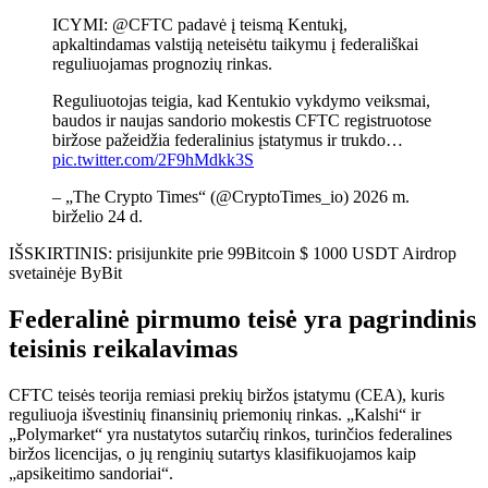
ICYMI: @CFTC padavė į teismą Kentukį,
apkaltindamas valstiją neteisėtu taikymu į federališkai
reguliuojamas prognozių rinkas.
Reguliuotojas teigia, kad Kentukio vykdymo veiksmai,
baudos ir naujas sandorio mokestis CFTC registruotose
biržose pažeidžia federalinius įstatymus ir trukdo…
pic.twitter.com/2F9hMdkk3S
– „The Crypto Times“ (@CryptoTimes_io) 2026 m.
birželio 24 d.
IŠSKIRTINIS: prisijunkite prie 99Bitcoin $ 1000 USDT Airdrop
svetainėje ByBit
Federalinė pirmumo teisė yra pagrindinis
teisinis reikalavimas
CFTC teisės teorija remiasi prekių biržos įstatymu (CEA), kuris
reguliuoja išvestinių finansinių priemonių rinkas. „Kalshi“ ir
„Polymarket“ yra nustatytos sutarčių rinkos, turinčios federalines
biržos licencijas, o jų renginių sutartys klasifikuojamos kaip
„apsikeitimo sandoriai“.