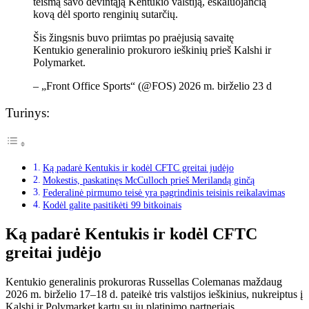
teismą savo devintąją Kentukio valstiją, eskaluojančią
kovą dėl sporto renginių sutarčių.
Šis žingsnis buvo priimtas po praėjusią savaitę
Kentukio generalinio prokuroro ieškinių prieš Kalshi ir
Polymarket.
– „Front Office Sports“ (@FOS) 2026 m. birželio 23 d
Turinys:
Ką padarė Kentukis ir kodėl CFTC greitai judėjo
Mokestis, paskatinęs McCulloch prieš Merilandą ginčą
Federalinė pirmumo teisė yra pagrindinis teisinis reikalavimas
Kodėl galite pasitikėti 99 bitkoinais
Ką padarė Kentukis ir kodėl CFTC
greitai judėjo
Kentukio generalinis prokuroras Russellas Colemanas maždaug
2026 m. birželio 17–18 d. pateikė tris valstijos ieškinius, nukreiptus į
Kalshi ir Polymarket kartu su jų platinimo partneriais.