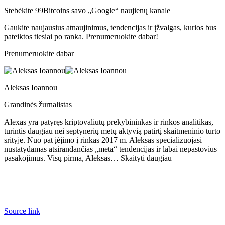
Stebėkite 99Bitcoins savo „Google“ naujienų kanale
Gaukite naujausius atnaujinimus, tendencijas ir įžvalgas, kurios bus
pateiktos tiesiai po ranka. Prenumeruokite dabar!
Prenumeruokite dabar
Aleksas Ioannou
Grandinės žurnalistas
Alexas yra patyręs kriptovaliutų prekybininkas ir rinkos analitikas,
turintis daugiau nei septynerių metų aktyvią patirtį skaitmeninio turto
srityje. Nuo pat įėjimo į rinkas 2017 m. Aleksas specializuojasi
nustatydamas atsirandančias „meta“ tendencijas ir labai nepastovius
pasakojimus. Visų pirma, Aleksas… Skaityti daugiau
Source link