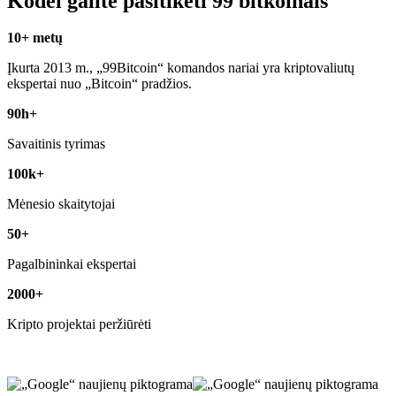
Kodėl galite pasitikėti 99 bitkoinais
10+ metų
Įkurta 2013 m., „99Bitcoin“ komandos nariai yra kriptovaliutų
ekspertai nuo „Bitcoin“ pradžios.
90h+
Savaitinis tyrimas
100k+
Mėnesio skaitytojai
50+
Pagalbininkai ekspertai
2000+
Kripto projektai peržiūrėti