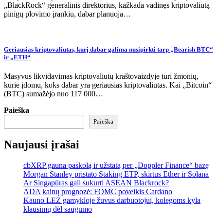
„BlackRock“ generalinis direktorius, kažkada vadinęs kriptovaliutą
pinigų plovimo įrankiu, dabar planuoja…
Geriausias kriptovaliutas, kurį dabar galima nusipirkti tarp „Bearish BTC“
ir „ETH“
Masyvus likvidavimas kriptovaliutų kraštovaizdyje turi žmonių,
kurie įdomu, koks dabar yra geriausias kriptovaliutas. Kai „Bitcoin“
(BTC) sumažėjo nuo 117 000…
Paieška
Paieška
Naujausi įrašai
cbXRP gauna paskolą ir užstatą per „Doppler Finance“ bazę
Morgan Stanley pristato Staking ETP, skirtus Ether ir Solana
Ar Singapūras gali sukurti ASEAN Blackrock?
ADA kainų prognozė: FOMC poveikis Cardano
Kauno LEZ gamykloje žuvus darbuotojui, kolegoms kyla
klausimų dėl saugumo