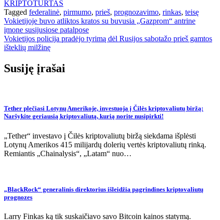
KRIPTOTURTAS
Tagged
federalinė
,
pirmumo
,
prieš
,
prognozavimo
,
rinkas
,
teisę
Navigacija
Vokietijoje buvo atliktos kratos su buvusia „Gazprom“ antrine
įmone susijusiose patalpose
tarp
Vokietijos policija pradėjo tyrimą dėl Rusijos sabotažo prieš gamtos
įrašų
išteklių milžinę
Susiję įrašai
Tether plečiasi Lotynų Amerikoje, investuoja į Čilės kriptovaliutų biržą:
Naršykite geriausią kriptovaliutą, kurią norite nusipirkti!
„Tether“ investavo į Čilės kriptovaliutų biržą siekdama išplėsti
Lotynų Amerikos 415 milijardų dolerių vertės kriptovaliutų rinką.
Remiantis „Chainalysis“, „Latam“ nuo…
„BlackRock“ generalinis direktorius išleidžia pagrindines kriptovaliutų
prognozes
Larry Finkas ką tik suskaičiavo savo Bitcoin kainos statymą.