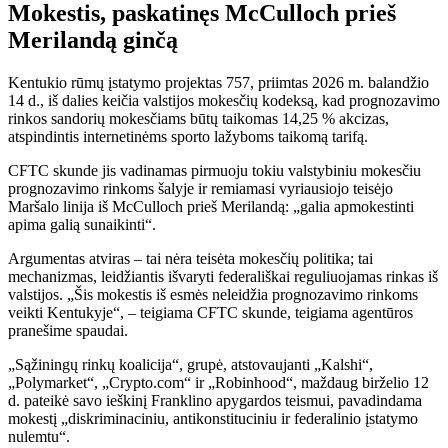
Mokestis, paskatinęs McCulloch prieš
Merilandą ginčą
Kentukio rūmų įstatymo projektas 757, priimtas 2026 m. balandžio
14 d., iš dalies keičia valstijos mokesčių kodeksą, kad prognozavimo
rinkos sandorių mokesčiams būtų taikomas 14,25 % akcizas,
atspindintis internetinėms sporto lažyboms taikomą tarifą.
CFTC skunde jis vadinamas pirmuoju tokiu valstybiniu mokesčiu
prognozavimo rinkoms šalyje ir remiamasi vyriausiojo teisėjo
Maršalo linija iš McCulloch prieš Merilandą: „galia apmokestinti
apima galią sunaikinti“.
Argumentas atviras – tai nėra teisėta mokesčių politika; tai
mechanizmas, leidžiantis išvaryti federališkai reguliuojamas rinkas iš
valstijos. „Šis mokestis iš esmės neleidžia prognozavimo rinkoms
veikti Kentukyje“, – teigiama CFTC skunde, teigiama agentūros
pranešime spaudai.
„Sąžiningų rinkų koalicija“, grupė, atstovaujanti „Kalshi“,
„Polymarket“, „Crypto.com“ ir „Robinhood“, maždaug birželio 12
d. pateikė savo ieškinį Franklino apygardos teismui, pavadindama
mokestį „diskriminaciniu, antikonstituciniu ir federalinio įstatymo
nulemtu“.