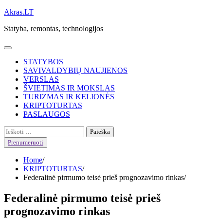
Skip
Akras.LT
to
Statyba, remontas, technologijos
content
STATYBOS
SAVIVALDYBIŲ NAUJIENOS
VERSLAS
ŠVIETIMAS IR MOKSLAS
TURIZMAS IR KELIONĖS
KRIPTOTURTAS
PASLAUGOS
Ieškoti:
Prenumeruoti
Home
KRIPTOTURTAS
Federalinė pirmumo teisė prieš prognozavimo rinkas
Federalinė pirmumo teisė prieš
prognozavimo rinkas