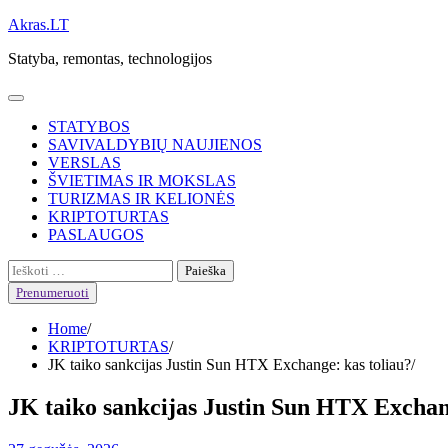
Skip
Akras.LT
to
Statyba, remontas, technologijos
content
STATYBOS
SAVIVALDYBIŲ NAUJIENOS
VERSLAS
ŠVIETIMAS IR MOKSLAS
TURIZMAS IR KELIONĖS
KRIPTOTURTAS
PASLAUGOS
Ieškoti:
Prenumeruoti
Home
KRIPTOTURTAS
JK taiko sankcijas Justin Sun HTX Exchange: kas toliau?
JK taiko sankcijas Justin Sun HTX Exchan