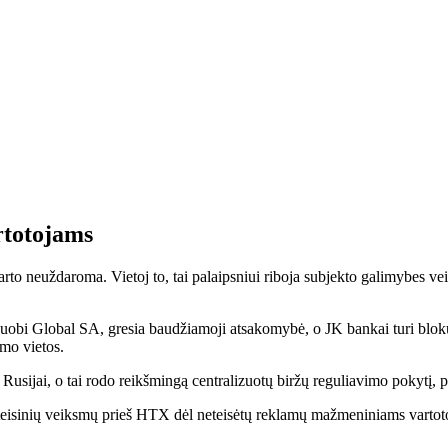
rtotojams
arto neuždaroma. Vietoj to, tai palaipsniui riboja subjekto galimybes vei
Huobi Global SA, gresia baudžiamoji atsakomybė, o JK bankai turi bloku
imo vietos.
 Rusijai, o tai rodo reikšmingą centralizuotų biržų reguliavimo pokytį, pa
teisinių veiksmų prieš HTX dėl neteisėtų reklamų mažmeniniams vartoto