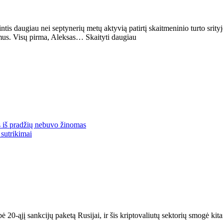
intis daugiau nei septynerių metų aktyvią patirtį skaitmeninio turto srit
imus. Visų pirma, Aleksas… Skaityti daugiau
 iš pradžių nebuvo žinomas
 sutrikimai
20-ąjį sankcijų paketą Rusijai, ir šis kriptovaliutų sektorių smogė kit