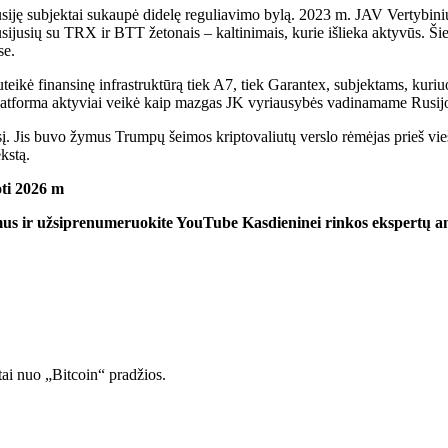
siję subjektai sukaupė didelę reguliavimo bylą. 2023 m. JAV Vertybinių 
sijusių su TRX ir BTT žetonais – kaltinimais, kurie išlieka aktyvūs. Šie
se.
suteikė finansinę infrastruktūrą tiek A7, tiek Garantex, subjektams, ku
tforma aktyviai veikė kaip mazgas JK vyriausybės vadinamame Rusijos 
ėmesį. Jis buvo žymus Trumpų šeimos kriptovaliutų verslo rėmėjas prieš
kstą.
ti 2026 m
mus ir užsiprenumeruokite
YouTube
Kasdieninei rinkos ekspertų an
tai nuo „Bitcoin“ pradžios.