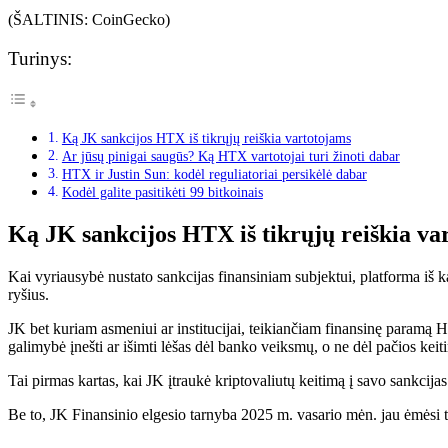
(ŠALTINIS: CoinGecko)
Turinys:
Ką JK sankcijos HTX iš tikrųjų reiškia vartotojams
Ar jūsų pinigai saugūs? Ką HTX vartotojai turi žinoti dabar
HTX ir Justin Sun: kodėl reguliatoriai persikėlė dabar
Kodėl galite pasitikėti 99 bitkoinais
Ką JK sankcijos HTX iš tikrųjų reiškia va
Kai vyriausybė nustato sankcijas finansiniam subjektui, platforma iš k
ryšius.
JK bet kuriam asmeniui ar institucijai, teikiančiam finansinę paramą 
galimybė įnešti ar išimti lėšas dėl banko veiksmų, o ne dėl pačios keit
Tai pirmas kartas, kai JK įtraukė kriptovaliutų keitimą į savo sankcijas
Be to, JK Finansinio elgesio tarnyba 2025 m. vasario mėn. jau ėmėsi 