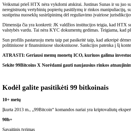
Veiksmai prieš HTX nėra vykdomi atskirai. Justinas Sunas ir su juo su
neregistruotų vertybinių popierių pasiūlymų ir rinkos manipuliacijų, su
sustiprina nuoseklų susirūpinimą dėl reguliavimo įvairiose jurisdikcijo
Dimensija čia yra konkreti: JK valdžios institucijos teigia, kad HTX 
valstybės vardu. Tai nėra KYC dokumentų gedimas. Teigiama, kad pla
Sun profilis pastaruoju metu taip pat pasikeitė taip, kad atkreipė d
politiniuose ir finansiniuose sluoksniuose. Sankcijos patenka į šį konte
ATRASTI: Geriausi memų monetų ICO, kuriuos galima investuo
Sekite 99Bitcoins
X
Norėdami gauti naujausius rinkos atnaujini
Kodėl galite pasitikėti 99 bitkoinais
10+ metų
Įkurta 2013 m., „99Bitcoin“ komandos nariai yra kriptovaliutų eksper
90h+
Savaitinis tyrimas