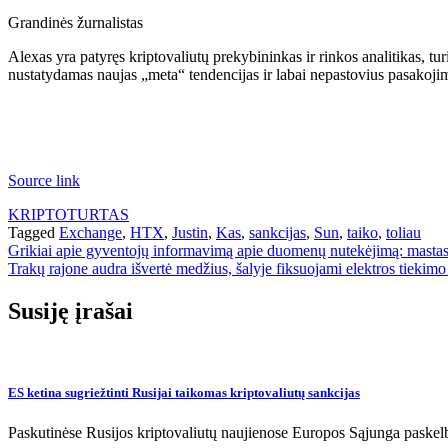
Grandinės žurnalistas
Alexas yra patyręs kriptovaliutų prekybininkas ir rinkos analitikas, tur
nustatydamas naujas „meta“ tendencijas ir labai nepastovius pasakoj
Source link
KRIPTOTURTAS
Tagged
Exchange
,
HTX
,
Justin
,
Kas
,
sankcijas
,
Sun
,
taiko
,
toliau
Navigacija
Grikiai apie gyventojų informavimą apie duomenų nutekėjimą: mastas
Trakų rajone audra išvertė medžius, šalyje fiksuojami elektros tiekimo
tarp
įrašų
Susiję įrašai
ES ketina sugriežtinti Rusijai taikomas kriptovaliutų sankcijas
Paskutinėse Rusijos kriptovaliutų naujienose Europos Sąjunga paskelbė 