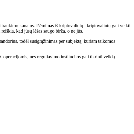
itraukimo kanalus. Išėmimas iš kriptovaliutų į kriptovaliutų gali veikti
reiškia, kad jūsų lėšas saugo birža, o ne jūs.
sandorius, todėl susigrąžinimas per subjektą, kuriam taikomos
 operacijomis, nes reguliavimo institucijos gali tikrinti veiklą