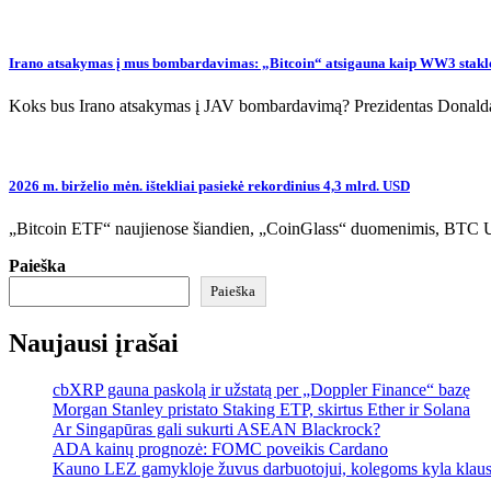
Irano atsakymas į mus bombardavimas: „Bitcoin“ atsigauna kaip WW3 stakl
Koks bus Irano atsakymas į JAV bombardavimą? Prezidentas Donalda
2026 m. birželio mėn. ištekliai pasiekė rekordinius 4,3 mlrd. USD
„Bitcoin ETF“ naujienose šiandien, „CoinGlass“ duomenimis, BTC US
Paieška
Paieška
Naujausi įrašai
cbXRP gauna paskolą ir užstatą per „Doppler Finance“ bazę
Morgan Stanley pristato Staking ETP, skirtus Ether ir Solana
Ar Singapūras gali sukurti ASEAN Blackrock?
ADA kainų prognozė: FOMC poveikis Cardano
Kauno LEZ gamykloje žuvus darbuotojui, kolegoms kyla klau