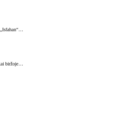
r „Isfahan“…
kai biržoje…