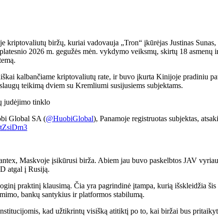
je kriptovaliutų biržų, kuriai vadovauja „Tron“ įkūrėjas Justinas Sun
latesnio 2026 m. gegužės mėn. vykdymo veiksmų, skirtų 18 asmenų ir sub
stemą.
iškai kalbančiame kriptovaliutų rate, ir buvo įkurta Kinijoje pradiniu p
slaugų teikimą dviem su Kremliumi susijusiems subjektams.
 judėjimo tinklo
obi Global SA (
@HuobiGlobal
), Panamoje registruotas subjektas, atsa
yYtZsiDm3
Garantex, Maskvoje įsikūrusi birža. Abiem jau buvo paskelbtos JAV vyr
D atgal į Rusiją.
ginį praktinį klausimą. Čia yra pagrindinė įtampa, kurią išskleidžia šis s
išėmimo, bankų santykius ir platformos stabilumą.