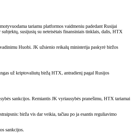
as, motyvuodama tariamu platformos vaidmeniu padedant Rusijai
jektų, susijusių su neteisėtais finansiniais tinklais, dalis, HTX
avadinimu Huobi. JK užsienio reikalų ministerija paskyrė biržos
kingas už kriptovaliutų biržą HTX, antradienį pagal Rusijos
iausybės sankcijos. Remiantis JK vyriausybės pranešimu, HTX tariamai
traipsnis: birža vis dar veikia, tačiau po ja esantis reguliavimo