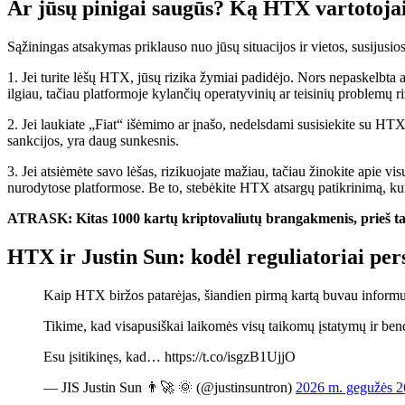
Ar jūsų pinigai saugūs? Ką HTX vartotojai
Sąžiningas atsakymas priklauso nuo jūsų situacijos ir vietos, susijusi
1. Jei turite lėšų HTX, jūsų rizika žymiai padidėjo. Nors nepaskelbta a
ilgiau, tačiau platformoje kylančių operatyvinių ar teisinių problemų ri
2. Jei laukiate „Fiat“ išėmimo ar įnašo, nedelsdami susisiekite su HT
sankcijos, yra daug sunkesnis.
3. Jei atsiėmėte savo lėšas, rizikuojate mažiau, tačiau žinokite apie vi
nurodytose platformose. Be to, stebėkite HTX atsargų patikrinimą, ku
ATRASK: Kitas 1000 kartų kriptovaliutų brangakmenis, prieš ta
HTX ir Justin Sun: kodėl reguliatoriai per
Kaip HTX biržos patarėjas, šiandien pirmą kartą buvau informuota
Tikime, kad visapusiškai laikomės visų taikomų įstatymų ir ben
Esu įsitikinęs, kad… https://t.co/isgzB1UjjO
— JIS Justin Sun 👨‍🚀 🌞 (@justinsuntron)
2026 m. gegužės 2