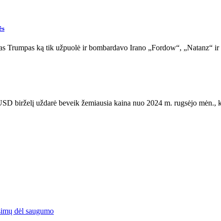
ės
s Trumpas ką tik užpuolė ir bombardavo Irano „Fordow“, „Natanz“ i
D birželį uždarė beveik žemiausia kaina nuo 2024 m. rugsėjo mėn., 
simų dėl saugumo