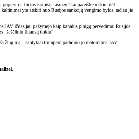
popierių ir biržos komisija asmeniškai pareiškė ieškinį dėl
 kaltinimai yra atskiri nuo Rusijos sankcijų vengimo bylos, tačiau jie
riuos JAV iždas jau pažymėjo kaip kanalus pinigų pervedimui Rusijos
„šešėliniu finansų tinklu“.
 viešą žlugimą – santykiai trumpam padidino jo matomumą JAV
alizei.