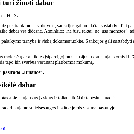
 turi žinoti dabar
os su HTX.
pie pasitraukimo sustabdymą, sankcijos gali netikėtai sustabdyti fiat pas
zika dabar yra didesnė. Atminkite: „ne jūsų raktai, ne jūsų monetos“, tai 
X palaikymo tarnyba ir viską dokumentuokite. Sankcijos gali sustabdyti 
sus mokesčių ar atitikties įsipareigojimus, susijusius su naujausiomis HTX
ris tapo itin svarbus vertinant platformos mokumą.
i pasirodo „Binance“.
sikėlė dabar
s apie naujausius įvykius ir toliau atidžiai stebėsiu situaciją.
dradarbiaujame su teisėsaugos institucijomis visame pasaulyje.
6 d