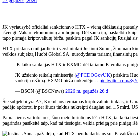
27 gegužės, 2026
JK vyriausybė oficialiai sankcionavo HTX – vieną didžiausių pasauly
išvengti Vakarų ekonominių apribojimų. Dėl sankcijų, paskelbtų kaip p
tapo pirmąja kriptovaliutų birža, paskirta pagal JK sankcijų Rusijai si
HTX priklauso milijardieriui verslininkui Justinui Sunui, žinomam kin
veiklos subjektą Huobi Global SA, nurodydama tariamą finansinių pa
JK taiko sankcijas HTX ir EXMO dėl tariamo Kremliaus pinigų
JK užsienio reikalų ministerija (
@FCDOGovUK
) priskirta Hu
sankcijų režimą. EXMO birža nukentėjo…
pic.twitter.com/8
— BSCN (@BSCNews)
2026 m. gegužės 26 d
Šie subjektai yra A7, Kremliaus remiamas kriptovaliutų tinklas, ir 
padėjo apdoroti ir per šiuos tinklus nukreipti daugiau nei 1,5 mlrd. US
Paprastiems vartotojams, šiuo metu turintiems lėšų HTX, tai kelia tiesio
pagrindas pasikeitė taip, kad tai tiesiogiai veikia prieigą prie pinigų 