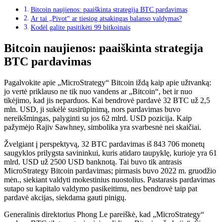
Bitcoin naujienos: paaiškinta strategija BTC pardavimas
Ar tai „Pivot“ ar tiesiog atsakingas balanso valdymas?
Kodėl galite pasitikėti 99 bitkoinais
Bitcoin naujienos: paaiškinta strategija
BTC pardavimas
Pagalvokite apie „MicroStrategy“ Bitcoin iždą kaip apie užtvanką:
jo vertė priklauso ne tik nuo vandens ar „Bitcoin“, bet ir nuo
tikėjimo, kad jis neparduos. Kai bendrovė pardavė 32 BTC už 2,5
mln. USD, ji sukėlė susirūpinimą, nors pardavimas buvo
nereikšmingas, palyginti su jos 62 mlrd. USD pozicija. Kaip
pažymėjo Rajiv Sawhney, simbolika yra svarbesnė nei skaičiai.
Žvelgiant į perspektyvą, 32 BTC pardavimas iš 843 706 monetų
saugyklos prilygsta savininkui, kuris atidaro taupyklę, kurioje yra 61
mlrd. USD už 2500 USD banknotą. Tai buvo tik antrasis
MicroStrategy Bitcoin pardavimas; pirmasis buvo 2022 m. gruodžio
mėn., siekiant valdyti mokestinius nuostolius. Pastarasis pardavimas
sutapo su kapitalo valdymo pasikeitimu, nes bendrovė taip pat
pardavė akcijas, siekdama gauti pinigų.
Generalinis direktorius Phong Le pareiškė, kad „MicroStrategy“