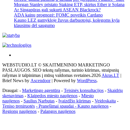
Morgan Stanley pristato Staking ETP, skirtus Ether ir Solana
Ar Singapūras gali sukurti ASEAN Blackrock?
ADA kainų prognozė: FOMC poveikis Cardano
Kauno LEZ gamykloje žuvus darbuotojui, kolegoms kyla
klausimų dėl saugumo
Akras
–
WEBSTUDIO.LT © SKAITMENINIO MARKETINGO
tai
PASLAUGOS. SEO tekstų rašymas, turinio kūrimas, straipsnių
žemės
rašymas ir talpinimas į mūsų valdomas svetaines.2026
Akras.LT
|
ploto
Brief News by
Ascendoor
| Powered by
WordPress
.
matavimo
vienetas-
Draugai: -
Marketingo agentūra
-
Teisinės konsultacijos
-
Skaidrių
Pagrindinis
skenavimas
-
Klaipedos miesto naujienos
-
Miesto
naujienos
-
Saulius Narbutas
-
Įvaizdžio kūrimas
-
Veidoskaita
-
Teniso treniruotės
- Pranešimai spaudai -
Kauno naujienos
-
Regionų naujienos
-
Palangos naujienos