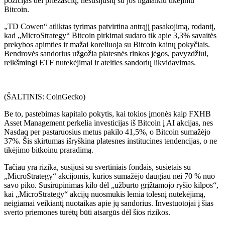
pozicijas dėl priežasčių, nesusijusių su jos ilgalaikiu tikėjimu
Bitcoin.
„TD Cowen“ atliktas tyrimas patvirtina antrąjį pasakojimą, rodantį,
kad „MicroStrategy“ Bitcoin pirkimai sudaro tik apie 3,3% savaitės
prekybos apimties ir mažai koreliuoja su Bitcoin kainų pokyčiais.
Bendrovės sandorius užgožia platesnės rinkos jėgos, pavyzdžiui,
reikšmingi ETF nutekėjimai ir ateities sandorių likvidavimas.
(ŠALTINIS: CoinGecko)
Be to, pastebimas kapitalo pokytis, kai tokios įmonės kaip FXHB
Asset Management perkelia investicijas iš Bitcoin į AI akcijas, nes
Nasdaq per pastaruosius metus pakilo 41,5%, o Bitcoin sumažėjo
37%. Šis skirtumas išryškina platesnes institucines tendencijas, o ne
tikėjimo bitkoinu praradimą.
Tačiau yra rizika, susijusi su svertiniais fondais, susietais su
„MicroStrategy“ akcijomis, kurios sumažėjo daugiau nei 70 % nuo
savo piko. Susirūpinimas kilo dėl „užburto grįžtamojo ryšio kilpos“,
kai „MicroStrategy“ akcijų nuosmukis lemia tolesnį nutekėjimą,
neigiamai veikiantį nuotaikas apie jų sandorius. Investuotojai į šias
sverto priemones turėtų būti atsargūs dėl šios rizikos.