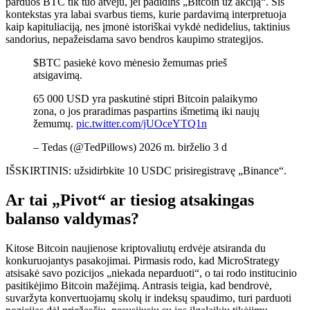
parduos BTC tik tuo atveju, jei padidins „Bitcoin už akciją“. Šis
kontekstas yra labai svarbus tiems, kurie pardavimą interpretuoja
kaip kapituliaciją, nes įmonė istoriškai vykdė nedidelius, taktinius
sandorius, nepažeisdama savo bendros kaupimo strategijos.
$BTC pasiekė kovo mėnesio žemumas prieš
atsigavimą.
65 000 USD yra paskutinė stipri Bitcoin palaikymo
zona, o jos praradimas paspartins išmetimą iki naujų
žemumų.
pic.twitter.com/jUOceYTQ1n
– Tedas (@TedPillows) 2026 m. birželio 3 d
IŠSKIRTINIS: užsidirbkite 10 USDC prisiregistravę „Binance“.
Ar tai „Pivot“ ar tiesiog atsakingas
balanso valdymas?
Kitose Bitcoin naujienose kriptovaliutų erdvėje atsiranda du
konkuruojantys pasakojimai. Pirmasis rodo, kad MicroStrategy
atsisakė savo pozicijos „niekada neparduoti“, o tai rodo institucinio
pasitikėjimo Bitcoin mažėjimą. Antrasis teigia, kad bendrovė,
suvaržyta konvertuojamų skolų ir indeksų spaudimo, turi parduoti