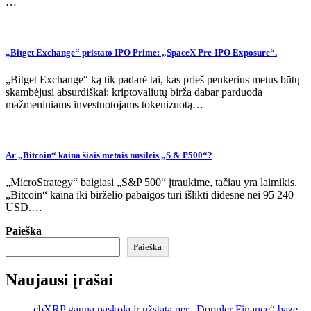
…
„Bitget Exchange“ pristato IPO Prime: „SpaceX Pre-IPO Exposure“.
„Bitget Exchange“ ką tik padarė tai, kas prieš penkerius metus būtų
skambėjusi absurdiškai: kriptovaliutų birža dabar parduoda
mažmeniniams investuotojams tokenizuotą…
Ar „Bitcoin“ kaina šiais metais nusileis „S & P500“?
„MicroStrategy“ baigiasi „S&P 500“ įtraukime, tačiau yra laimikis.
„Bitcoin“ kaina iki birželio pabaigos turi išlikti didesnė nei 95 240
USD.…
Paieška
Paieška
Naujausi įrašai
cbXRP gauna paskolą ir užstatą per „Doppler Finance“ bazę