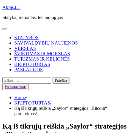
Skip
Akras.LT
to
Statyba, remontas, technologijos
content
STATYBOS
SAVIVALDYBIŲ NAUJIENOS
VERSLAS
ŠVIETIMAS IR MOKSLAS
TURIZMAS IR KELIONĖS
KRIPTOTURTAS
PASLAUGOS
Ieškoti:
Prenumeruoti
Home
KRIPTOTURTAS
Ką iš tikrųjų reiškia „Saylor“ strategijos „Bitcoin“
pardavimas
Ką iš tikrųjų reiškia „Saylor“ strategijos