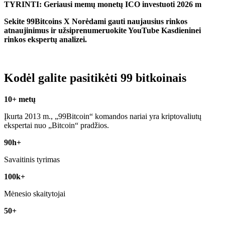
TYRINTI: Geriausi memų monetų ICO investuoti 2026 m
Sekite 99Bitcoins
X
Norėdami gauti naujausius rinkos
atnaujinimus ir užsiprenumeruokite
YouTube
Kasdieninei
rinkos ekspertų analizei.
Kodėl galite pasitikėti 99 bitkoinais
10+ metų
Įkurta 2013 m., „99Bitcoin“ komandos nariai yra kriptovaliutų
ekspertai nuo „Bitcoin“ pradžios.
90h+
Savaitinis tyrimas
100k+
Mėnesio skaitytojai
50+