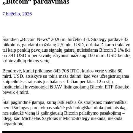
„Bitcoin“ pardavimas
7 birželio, 2026
Šiandien „Bitcoin News“ 2026 m. birželio 3 d. Strategy pardavė 32
bitkoinus, gaudami maždaug 2,5 mln. USD, o rinka iš karto traktavo
tai kaip penkių pavojaus signalų gaisrą, nuleisdama Bitcoin 3,1% iki
65 391 USD ir per savaitę ištrynusi maždaug 160 mlrd. USD bendrą
kriptovaliutų rinkos vertę.
Bendrovė, kuriai priklauso 843 706 BTC, kurios vertė viršija 60
mlrd. USD, atsiskyrė su tokia maža dalimi, kad vos užregistruojama
kaip eilutės straipsnis jos balanse. Tačiau per kitas 12 sesijų
instituciniai investuotojai iš JAV listinguojamų Bitcoin ETF ištraukė
beveik 4 mlrd.
Štai pagrindinė įtampa, kurią išskleidžia šis straipsnis: matematiškai
nereikšmingas pardavimas sukėlė psichologiškai niokojantį atsaką,
nes sulaužė vieną iš galingiausių Bitcoin palaikymo pasakojimų –
idėją, kad Michaelas Sayloras ir MicroStrategy niekada, niekada
neparduotų.