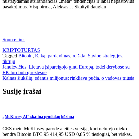
nustatydamas atsirandančias „meta“ tendencijas ir labai nepastovius
pasakojimus. Visų pirma, Aleksas… Skaityti daugiau
Source link
KRIPTOTURTAS
Tagged
Bitcoin
,
iš
,
ką
,
pardavimas
,
reiškia
,
Saylor
,
strategijos
,
tikrųjų
Navigacija
Janulevičius: Lietuva įsipareigojo ginti Europą, todėl derybose su
EK turi būti griežtesnė
tarp
Kalnas šiukšlių, ėdantis milijonus: rinkliava pučia, o vadovas triūsia
įrašų
Susiję įrašai
„McKinsey AI“ skatina produktų kūrimą
CES metu McKinsey parodė ateities versiją, kuri neturėjo nieko
bendra Bitcoin BTC 95 414,95 USD 0,85 % tiesiogiai, bet viskas,